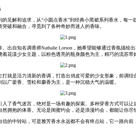
络
到的见解和追求，从“小圆点香水”到经典小黑裙系列香水，每一
断突破和融合，寻觅到了各种奇妙而迷人的香味。
自知名调香师Nathalie Lorson，她希望能够通过香氛
绕着花漾少女主题，以粉色透亮的瓶身颜色为主，精巧的流苏带
主打就是活力清新的香调，打造出俏皮可爱的少女形象，前调结
则以广藿香、雪松和麝香为主，是一种沉稳大气的温暖。
入了香气迷宫，绝对是一场有趣的探索。多种穿香方式可以让迷
自然拥抱的体香。无论是闺蜜约会，还是浪漫约会，都能让你尽
自信的中转站，可是雅芳香水永远都不会有终点站，它一路向前