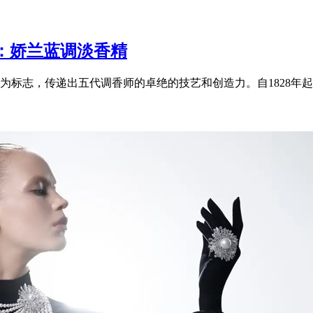
：娇兰蓝调淡香精
标志，传递出五代调香师的卓绝的技艺和创造力。自1828年起，