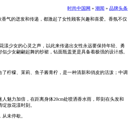
时尚中国网
»
潮闻
»
品牌头条
款香气的迸发和传递，都激起了女性顾客兴趣和喜爱。香氛不仅
描绘出花漾少女的心灵之声，以此来传递出女性永远要保持年轻、勇
好似少女翩翩起舞的纱裙，钻面瓶盖更是具备着极强的设计感。
合了柠檬、茉莉、鱼子酱青柠，是一种清新和俏皮的活泼；中调
人魅力加倍，在距离身体20cm处喷洒香水雨，即刻在头发和
情绽放花漾时刻。
，从未停歇。