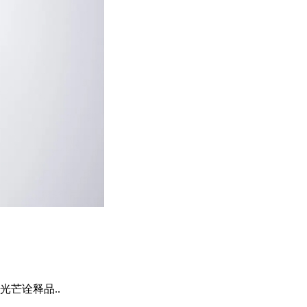
芒诠释品..