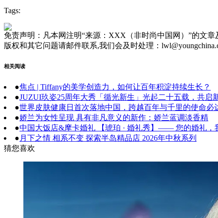
Tags:
免责声明：凡本网注明“来源：XXX（非时尚中国网）”的文
版权和其它问题请邮件联系,我们会及时处理：lwl@youngchina.
相关阅读
●
焦点 | Tiffany的美学创造力，如何让百年积淀持续生长？
●
JUZUI玖姿25周年大秀「循光新生」光起二十五载，共启
●
世界皮肤健康日首次落地中国，跨越百年与千里的使命必
●
娇兰为女性呈现 具有非凡意义的新作：娇兰蓝调淡香精
●
中国大饭店&摩卡婚礼 【琥珀 · 婚礼秀】—— 您的婚礼
●
月下之情 相系不变 探索半岛精品店 2026年中秋系列
猜您喜欢