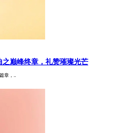
宝三部曲之巅峰终章，礼赞璀璨光芒
要篇章，..