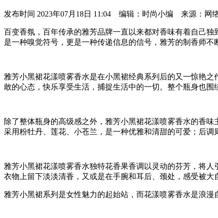
发布时间
2023年07月18日 11:04 编辑：时尚小编 来源：网
百变香氛，百年传承的雅芳品牌一直以来都对香味有着自己独
是一种嗅觉符号，更是一种传递信息的信号，雅芳的制香师不
雅芳小黑裙花漾喷雾香水是在小黑裙经典系列后的又一惊艳之作。出
敢的心态，快乐享受生活，捕捉生活中的一切。整个瓶身也围
除了整体瓶身的高级感之外，雅芳小黑裙花漾喷雾香水的香味
采用粉牡丹、莲花、小苍兰，是一种优雅和清甜的可爱；后调
雅芳小黑裙花漾喷雾香水独特花香果香调以灵动的芬芳，将人引
衣物上留下淡淡清香，又或是在手腕和耳后、颈处，感受被大
雅芳小黑裙系列是女性魅力的起始站，而花漾喷雾香水是浪漫