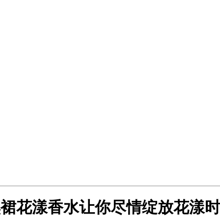
黑裙花漾香水让你尽情绽放花漾