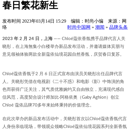
春日繁花新生
发布时间
2023年03月14日 15:29 编辑：时尚小编 来源：网
络
时尚中国网
»
潮闻
»
品牌头条
2023 年 2 月 24 日，上海
—— Chloé蔻依香氛携手品牌代言人关
晓彤，在上海無集小白楼举办新品发布活动，并邀请媒体宾朋与
意见领袖体验两款全新蔻依仙境花园自然香氛，庆贺春日复苏。
Chloé蔻依香氛于2 月 6 日正式宣布由演员关晓彤出任品牌代言
人。关晓彤凭借在电视剧《二十不惑》和电影《影》中饰演的角
色而获得广泛关注，其气质优雅婉约又自由独立，充满现代感自
信风范，高度契合设计师加比·阿格依奥（Gaby Aghion）创立
Chloé 蔻依品牌70多年来始终秉持的价值理念。
在此次举办的新品发布活动中，关晓彤首次以Chloé蔻依香氛代言
人身份亲临现场，带领观众领略Chloé蔻依仙境花园系列全新香氛