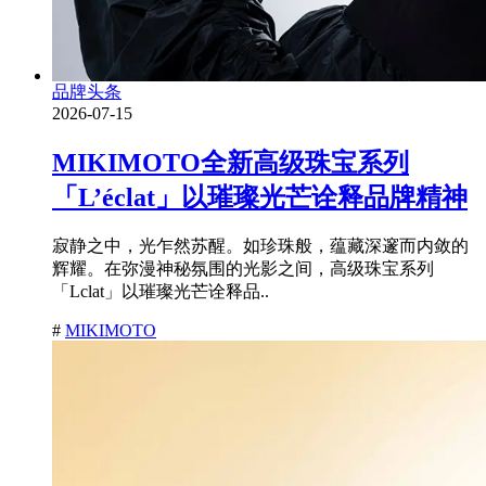
品牌头条
2026-07-15
MIKIMOTO全新高级珠宝系列
「L’éclat」以璀璨光芒诠释品牌精神
寂静之中，光乍然苏醒。如珍珠般，蕴藏深邃而内敛的
辉耀。在弥漫神秘氛围的光影之间，高级珠宝系列
「Lclat」以璀璨光芒诠释品..
#
MIKIMOTO