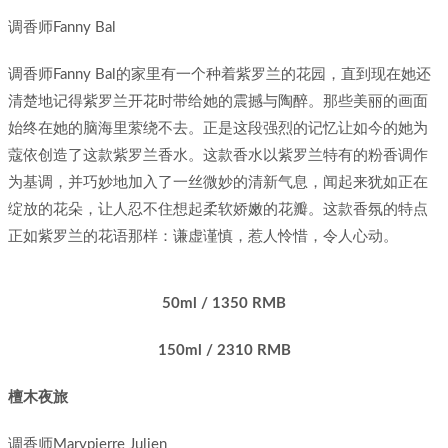
调香师Fanny Bal
调香师Fanny Bal的家里有一个种着紫罗兰的花园，直到现在她还
清楚地记得紫罗兰开花时带给她的震撼与陶醉。那些美丽的画面
始终在她的脑海里萦绕不去。正是这段强烈的记忆让如今的她为
蔻依创造了这款紫罗兰香水。这款香水以紫罗兰特有的粉香调作
为基调，并巧妙地加入了一丝微妙的清新气息，闻起来犹如正在
绽放的花朵，让人忍不住想起柔软娇嫩的花瓣。这款香氛的特点
正如紫罗兰的花语那样：谦虚谨慎，惹人怜惜，令人心动。
50ml / 1350 RMB
150ml / 2310 RMB
檀木夜旅
调香师Marypierre Julien