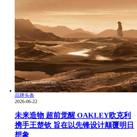
品牌头条
2026-06-22
未来造物 超前觉醒 OAKLEY欧克利
携手王楚钦 旨在以先锋设计颠覆明日
想象