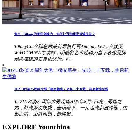
焦点 | Tiffany的美学创造力，如何让百年积淀持续生长？
TiffanyCo.全球总裁兼首席执行官Anthony Ledru在接受
WWD CHINA专访时，明确将艺术性称为当下奢侈品牌
最高层级的差异化优势。by..
JUZUI玖姿25周年大秀「循光新生」光起二十五载，共启新生优雅
JUZUI玖姿25周年大秀现场2026年8月5日晚，秀场之
内，灯光渐次收拢，全场暗下。一束追光刺破静谧，由
聚而散、由散而归，最终聚..
EXPLORE Younchina