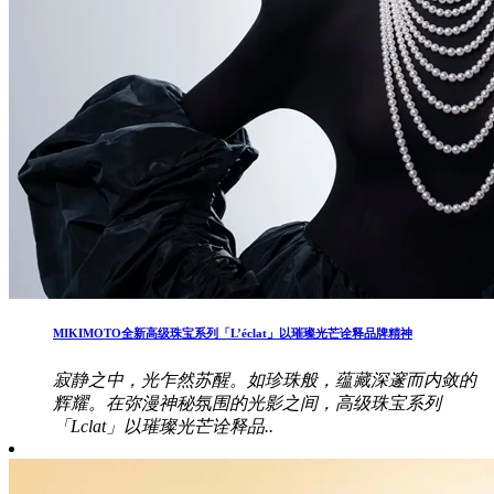
MIKIMOTO全新高级珠宝系列「L’éclat」以璀璨光芒诠释品牌精神
寂静之中，光乍然苏醒。如珍珠般，蕴藏深邃而内敛的
辉耀。在弥漫神秘氛围的光影之间，高级珠宝系列
「Lclat」以璀璨光芒诠释品..