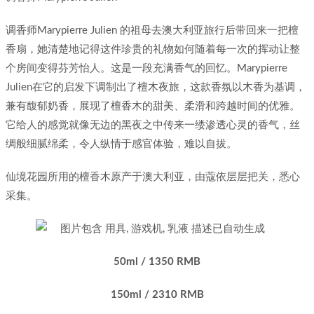
调香师Marypierre Julien 的祖母去澳大利亚旅行后带回来一把檀
香扇，她清楚地记得这件珍贵的礼物如何随着每一次的挥动让整
个房间变得芬芳怡人。这是一段充满香气的回忆。Marypierre
Julien在它的启发下调制出了檀木夜旅，这款香氛以木香为基调，
兼有馥郁奶香，展现了檀香木的甜美、柔滑和跨越时间的优雅。
它给人的感觉就像无边的黑夜之中传来一缕渗透心灵的香气，丝
绸般细腻绵柔，令人纵情于感官体验，难以自拔。
仙境花园所用的檀香木原产于澳大利亚，由蔻依层层把关，悉心
采集。
50ml / 1350 RMB
150ml / 2310 RMB