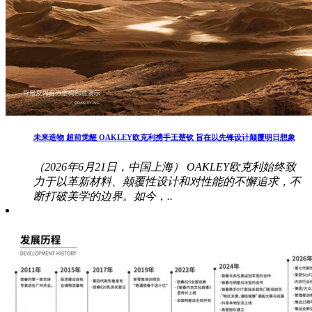
未来造物 超前觉醒 OAKLEY欧克利携手王楚钦 旨在以先锋设计颠覆明日想象
（2026年6月21日，中国上海） OAKLEY欧克利始终致
力于以革新材料、颠覆性设计和对性能的不懈追求，不
断打破美学的边界。如今，..