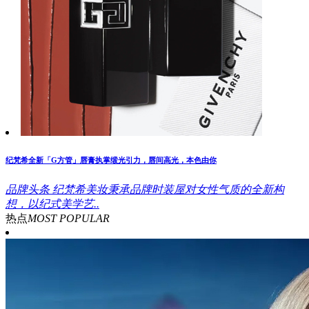
纪梵希全新「G方管」唇膏执掌缎光引力，唇间高光，本色由你
品牌头条
纪梵希美妆秉承品牌时装屋对女性气质的全新构
想，以纪式美学艺..
热点
MOST POPULAR