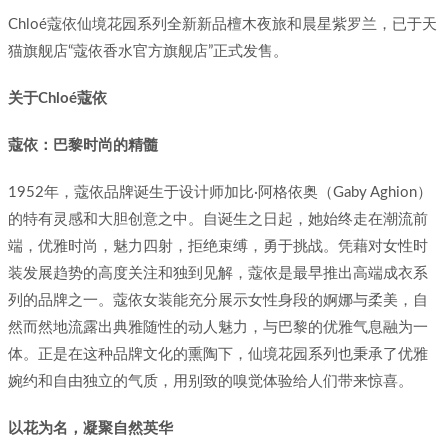
Chloé蔻依仙境花园系列全新新品檀木夜旅和晨星紫罗兰，已于天
猫旗舰店“蔻依香水官方旗舰店”正式发售。
关于Chloé蔻依
蔻依：巴黎时尚的精髓
1952年，蔻依品牌诞生于设计师加比·阿格依奥（Gaby Aghion）
的特有灵感和大胆创意之中。自诞生之日起，她始终走在潮流前
端，优雅时尚，魅力四射，拒绝束缚，勇于挑战。凭藉对女性时
装发展趋势的高度关注和独到见解，蔻依是最早推出高端成衣系
列的品牌之一。蔻依女装能充分展示女性身段的婀娜与柔美，自
然而然地流露出典雅随性的动人魅力，与巴黎的优雅气息融为一
体。正是在这种品牌文化的熏陶下，仙境花园系列也秉承了优雅
婉约和自由独立的气质，用别致的嗅觉体验给人们带来惊喜。
以花为名，凝聚自然英华