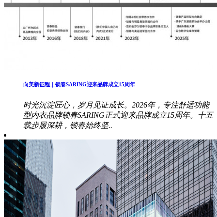
向美新征程｜锁春SARING迎来品牌成立15周年
时光沉淀匠心，岁月见证成长。2026年，专注舒适功能
型内衣品牌锁春SARING正式迎来品牌成立15周年。十五
载步履深耕，锁春始终坚..