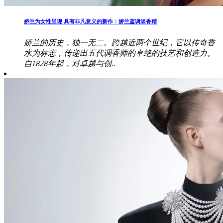
娇兰为女性呈现 具有非凡意义的新作：娇兰蓝调淡香精
娇兰的历史，独一无二。跨越近两个世纪，它以传奇香
水为标志，传递出五代调香师的卓绝的技艺和创造力。
自1828年起，对卓越与创..