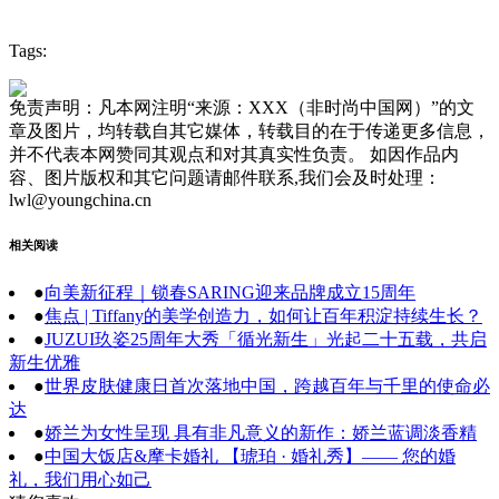
Tags:
免责声明：凡本网注明“来源：XXX（非时尚中国网）”的文
章及图片，均转载自其它媒体，转载目的在于传递更多信息，
并不代表本网赞同其观点和对其真实性负责。 如因作品内
容、图片版权和其它问题请邮件联系,我们会及时处理：
lwl@youngchina.cn
相关阅读
●
向美新征程｜锁春SARING迎来品牌成立15周年
●
焦点 | Tiffany的美学创造力，如何让百年积淀持续生长？
●
JUZUI玖姿25周年大秀「循光新生」光起二十五载，共启
新生优雅
●
世界皮肤健康日首次落地中国，跨越百年与千里的使命必
达
●
娇兰为女性呈现 具有非凡意义的新作：娇兰蓝调淡香精
●
中国大饭店&摩卡婚礼 【琥珀 · 婚礼秀】—— 您的婚
礼，我们用心如己