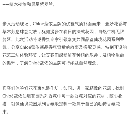
——檀木夜旅和晨星紫罗兰。
步入活动现场，Chloé蔻依品牌的优雅气质扑面而来，曼妙花香与
草木芳息肆意绽放，犹如漫步在春日的法式花园，自然生机无限
蔓延。此次活动特邀香氛专家引领嘉宾共同品鉴仙境花园系列香
氛，分享Chloé蔻依新品香氛背后的故事及搭配灵感。特别开设的
花艺工坊体验环节，让宾客们感受鲜花种植的乐趣，及植物生命
的循环，了解Chloé蔻依的品牌可持续及自然理念。
宾客们体验鲜花花束包装作坊，如同走进一家精致的花店，找到
Chloé蔻依仙境花园系列香氛中每一款香氛对应的花材，随心叠
搭，就像仙境花园系列香氛般定制一款属于自己的独特香氛花
束。