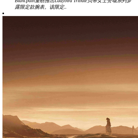
Blancpain重磅推出Ladybird Tribute贝蒂女士赞颂系列梦
露限定款腕表。该限定..