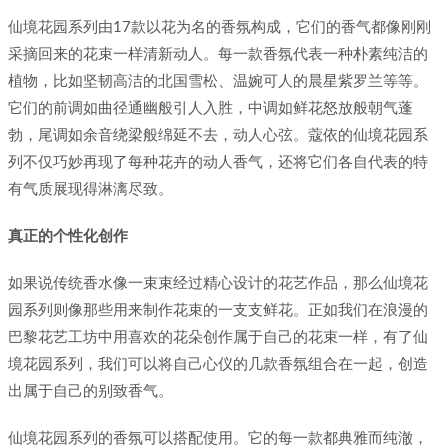
仙境花园系列由17款以花为名的香氛构成，它们的香气都像刚刚
采摘回来的花束一样清新动人。每一款香氛代表一种朴素纯洁的
植物，比如坚韧高洁的北国雪松、温婉可人的晨星紫罗兰等等。
它们的前调如曲径通幽般引人入胜，中调如鲜花怒放般朝气蓬
勃，尾调如余音绕梁般绵延不去，动人心弦。蔻依的仙境花园系
列不仅巧妙再现了每种花卉的动人香气，还将它们各自代表的特
有气质展现得淋漓尽致。
真正的个性化创作
如果说传统香水像一束束经过精心设计的花艺作品，那么仙境花
园系列则像那些用来制作花束的一支支鲜花。正如我们在浪漫的
巴黎花艺工坊中用喜欢的花朵创作属于自己的花束一样，有了仙
境花园系列，我们可以将自己心仪的几款香氛组合在一起，创造
出属于自己的别致香气。
仙境花园系列的香氛可以搭配使用。它的每一款都典雅而纯澈，