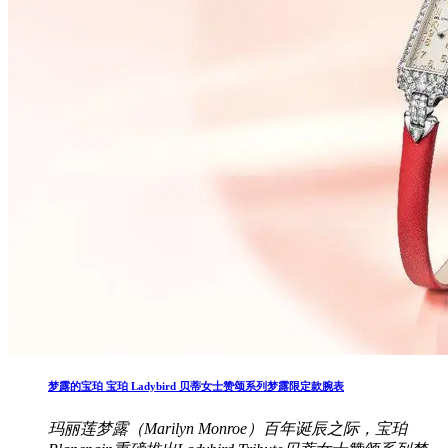
梦露的宝珀 宝珀 Ladybird 贝蒂女士赞颂系列梦露限定款腕表
玛丽莲梦露（Marilyn Monroe）百年诞辰之际，宝珀