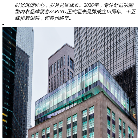
时光沉淀匠心，岁月见证成长。2026年，专注舒适功能
型内衣品牌锁春SARING正式迎来品牌成立15周年。十五
载步履深耕，锁春始终坚..