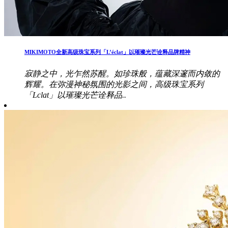
MIKIMOTO全新高级珠宝系列「L’éclat」以璀璨光芒诠释品牌精神
寂静之中，光乍然苏醒。如珍珠般，蕴藏深邃而内敛的
辉耀。在弥漫神秘氛围的光影之间，高级珠宝系列
「Lclat」以璀璨光芒诠释品..