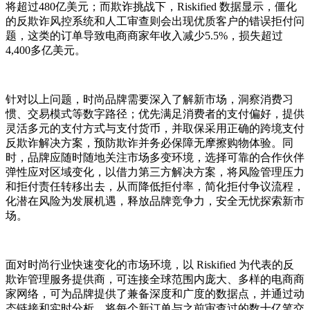
将超过480亿美元；而欺诈挑战下，Riskified 数据显示，僵化
的反欺诈风控系统和人工审查则会出现优质客户的错误拒付问
题，这类的订单导致电商商家年收入减少5.5%，损失超过
4,400多亿美元。
针对以上问题，时尚品牌需要深入了解新市场，洞察消费习
惯、交易模式等数字路径；优先满足消费者的支付偏好，提供
灵活多元的支付方式与支付货币，并取保采用正确的跨境支付
反欺诈解决方案，预防欺诈并务必保障无摩擦购物体验。同
时，品牌应随时随地关注市场多变环境，选择可靠的合作伙伴
弹性应对区域变化，以借力第三方解决方案，将风险管理压力
和拒付责任转移出去，从而降低拒付率，简化拒付争议流程，
化潜在风险为发展机遇，释放品牌竞争力，安全无忧探索新市
场。
面对时尚行业快速变化的市场环境，以 Riskified 为代表的反
欺诈管理服务提供商，可连接全球范围内庞大、多样的电商商
家网络，可为品牌提供了兼备深度和广度的数据点，并通过动
态链接和实时分析，将每个新订单与之前审查过的数十亿笔交