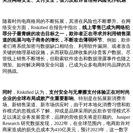
关注网络安全、支付安全，借力反欺诈管理将风险化作机遇
随着时尚电商格局的不断拓展，其潜在风险也不断攀升。在网
络安全方面，Riskified 在报告中指出，
线上零售已成为网络犯
罪分子最青睐的攻击目标之一，欺诈者正在寻求并利用销售渠
道的拓展与电子商务的增长，不断攻击薄弱环节
。例如，欺诈
者们将系统加密与数据缺口相结合、利用软件漏洞、或者攻击
关键的物理基础设施，从而获取品牌收集的珍贵客户数据。尽
管线上销售不断增长，但勒索软件攻击和数据泄露事件也随之
增加。如何解决网络安全问题，已成为众多电商时尚品牌的共
同挑战。
同时
，Riskified 认为，
支付安全与无摩擦支付体验正在对时尚
企业的全球布局成败产生重要影响
。特别是在拓展新消费市
场、新销售渠道、新市场供应时，由于对本地化消费习惯和欺
诈模式的忽视或不了解、抑或是品牌采用的反欺诈管理模式不
足以满足业务发展需求，品牌的营收损失将是巨额的。Juniper
Research 研究数据发现，2022年，在全球范围内，电商欺诈对
商家造成的损失总成本为410亿美元，预计2023年，这一数字