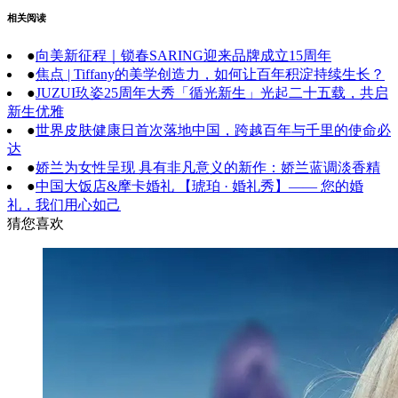
相关阅读
●
向美新征程｜锁春SARING迎来品牌成立15周年
●
焦点 | Tiffany的美学创造力，如何让百年积淀持续生长？
●
JUZUI玖姿25周年大秀「循光新生」光起二十五载，共启
新生优雅
●
世界皮肤健康日首次落地中国，跨越百年与千里的使命必
达
●
娇兰为女性呈现 具有非凡意义的新作：娇兰蓝调淡香精
●
中国大饭店&摩卡婚礼 【琥珀 · 婚礼秀】—— 您的婚
礼，我们用心如己
猜您喜欢