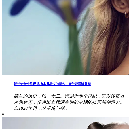
娇兰为女性呈现 具有非凡意义的新作：娇兰蓝调淡香精
娇兰的历史，独一无二。跨越近两个世纪，它以传奇香
水为标志，传递出五代调香师的卓绝的技艺和创造力。
自1828年起，对卓越与创..