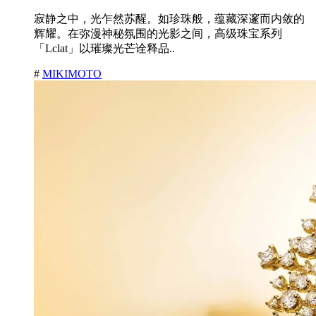
寂静之中，光乍然苏醒。如珍珠般，蕴藏深邃而内敛的
辉耀。在弥漫神秘氛围的光影之间，高级珠宝系列
「Lclat」以璀璨光芒诠释品..
#
MIKIMOTO