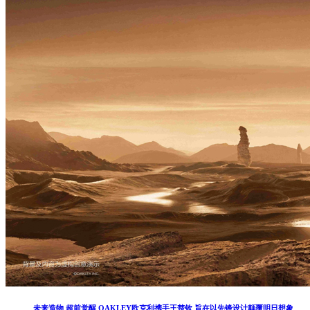
未来造物 超前觉醒 OAKLEY欧克利携手王楚钦 旨在以先锋设计颠覆明日想象