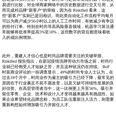
易进行比较，对全球商家网络中的历史数据进行交叉引用，从
而完成对品牌“新客户”的审核，因为在 Riskified 看来，这
些“新客户”实则已是旧相识。而此类自动化工作流程平均每月
可以为商户减少56小时以上的人工工作时间，有效减少有争议
的拒付订单。特别在时尚等高风险垂直领域，机器学习算法通
常能够将批准率提高5%至10%，这些数字的背后都意味着收
入的成比例增加。
此外，重建人才信心也是时尚品牌需要关注的关键举措。
Riskified 报告指出，在新冠疫情洗牌劳动力市场之前，时尚行
业就已经饱受人才短缺之苦，并且这种状况仍在持续。 BoF
时装商业评论的一份调查显示，49%的时尚专业人士认为，在
过去18个月中，时尚业作为雇主的吸引力已经下降，最常见的
原因在于行业裹足不前不愿改变，以及欠缺可持续性发展的良
好信誉。在高层管理者当中，这一比例更上升至56%。吸引并
留住零售、企业、技术和设计人才变得越来越具有挑战性。如
果企业希望转化品牌忠粉，为员工队伍重新注入活力，则需要
重新构想如何增加吸引力并留住人才。