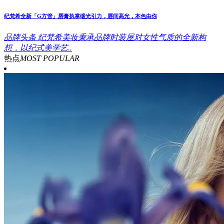
纪梵希全新「G方管」唇膏执掌缎光引力，唇间高光，本色由你
品牌头条
纪梵希美妆秉承品牌时装屋对女性气质的全新构
想，以纪式美学艺..
热点
MOST POPULAR