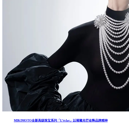
MIKIMOTO全新高级珠宝系列「L’éclat」以璀璨光芒诠释品牌精神