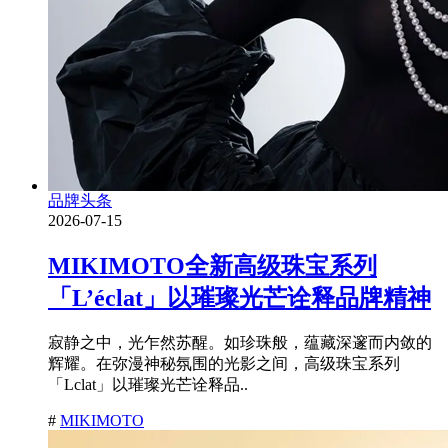
品牌头条
2026-07-15
MIKIMOTO全新高级珠宝系列
「L’éclat」以璀璨光芒诠释品牌精神
寂静之中，光乍然苏醒。如珍珠般，蕴藏深邃而内敛的
辉耀。在弥漫神秘氛围的光影之间，高级珠宝系列
「Lclat」以璀璨光芒诠释品..
#
MIKIMOTO