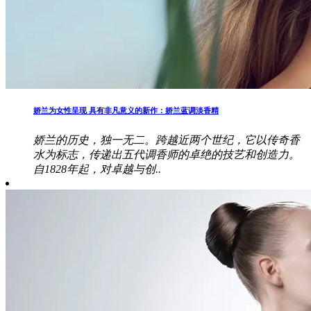
娇兰为女性呈现 具有非凡意义的新作：娇兰蓝调淡香精
娇兰的历史，独一无二。跨越近两个世纪，它以传奇香
水为标志，传递出五代调香师的卓绝的技艺和创造力。
自1828年起，对卓越与创..