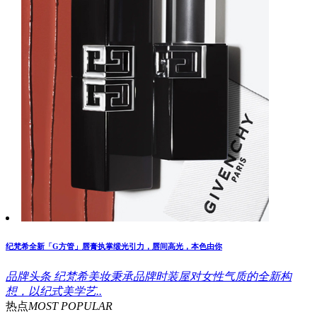
纪梵希全新「G方管」唇膏执掌缎光引力，唇间高光，本色由你
品牌头条
纪梵希美妆秉承品牌时装屋对女性气质的全新构
想，以纪式美学艺..
热点
MOST POPULAR