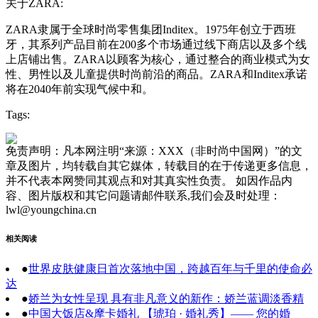
关于ZARA:
ZARA隶属于全球时尚零售集团Inditex。1975年创立于西班
牙，其系列产品目前在200多个市场通过线下商店以及多个线
上店铺出售。ZARA以顾客为核心，通过整合的商业模式为女
性、男性以及儿童提供时尚前沿的商品。ZARA和Inditex承诺
将在2040年前实现气候中和。
Tags:
免责声明：凡本网注明“来源：XXX（非时尚中国网）”的文
章及图片，均转载自其它媒体，转载目的在于传递更多信息，
并不代表本网赞同其观点和对其真实性负责。 如因作品内
容、图片版权和其它问题请邮件联系,我们会及时处理：
lwl@youngchina.cn
相关阅读
●
世界皮肤健康日首次落地中国，跨越百年与千里的使命必
达
●
娇兰为女性呈现 具有非凡意义的新作：娇兰蓝调淡香精
●
中国大饭店&摩卡婚礼 【琥珀 · 婚礼秀】—— 您的婚