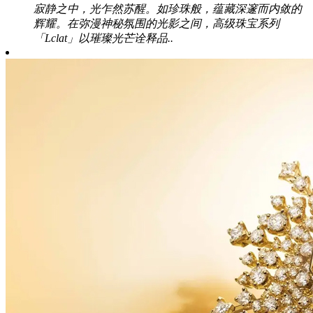
寂静之中，光乍然苏醒。如珍珠般，蕴藏深邃而内敛的
辉耀。在弥漫神秘氛围的光影之间，高级珠宝系列
「Lclat」以璀璨光芒诠释品..