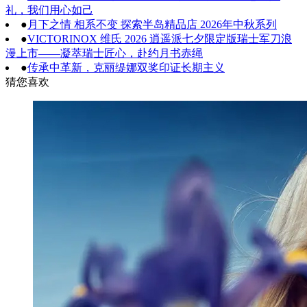
礼，我们用心如己
●
月下之情 相系不变 探索半岛精品店 2026年中秋系列
●
VICTORINOX 维氏 2026 逍遥派七夕限定版瑞士军刀浪
漫上市——凝萃瑞士匠心，赴约月书赤绳
●
传承中革新，克丽缇娜双奖印证长期主义
猜您喜欢