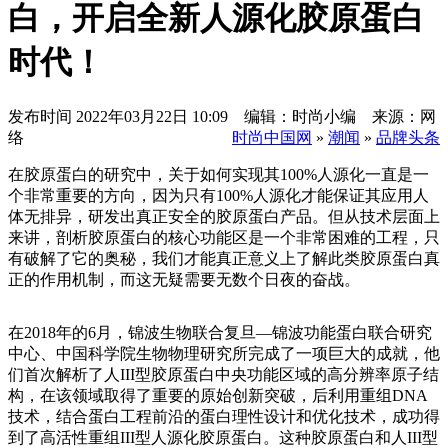
白，开启全新人源化胶原蛋白
时代！
发布时间
2022年03月22日 10:09 编辑：时尚小编 来源：网
络
时尚中国网
»
潮闻
»
品牌头条
在胶原蛋白的研究中，关于如何实现其100%人源化一直是一
个非常重要的方向，因为只有100%人源化才能保证其应用人
体无排异，研发出真正安全的胶原蛋白产品。但从技术层面上
来讲，剖析胶原蛋白的核心功能区是一个非常困难的工程，只
有破解了它的奥秘，我们才能真正意义上了解此类胶原蛋白真
正的作用机制，而这无疑需要无数个日夜的奋战。
在2018年的6月，锦波生物联合复旦—锦波功能蛋白联合研究
中心、中国科学院生物物理研究所完成了一项巨大的成就，他
们首次解析了人III型胶原蛋白中央功能区域的高分辨率原子结
构，在该领域取得了重要的原始创新突破，后利用重组DNA
技术，结合蛋白工程前沿的蛋白理性设计和优化技术，成功得
到了高活性重组III型人源化胶原蛋白。这种胶原蛋白和人III型