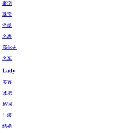
豪宅
珠宝
游艇
名表
高尔夫
名车
Lady
美容
减肥
格调
时装
结婚