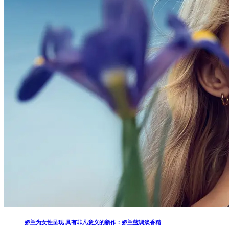
娇兰为女性呈现 具有非凡意义的新作：娇兰蓝调淡香精