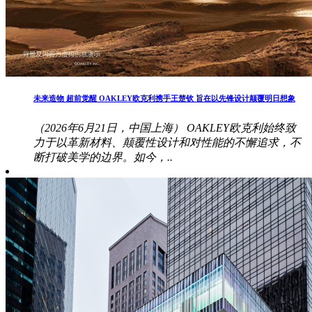
未来造物 超前觉醒 OAKLEY欧克利携手王楚钦 旨在以先锋设计颠覆明日想象
（2026年6月21日，中国上海） OAKLEY欧克利始终致
力于以革新材料、颠覆性设计和对性能的不懈追求，不
断打破美学的边界。如今，..