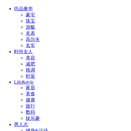
尚品奢华
豪宅
珠宝
游艇
名表
高尔夫
名车
时尚女人
美容
减肥
格调
时装
Life&style
家居
美食
健康
旅行
数码
娱乐趣
男人志
健身&运动