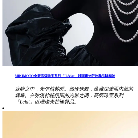
MIKIMOTO全新高级珠宝系列「L’éclat」以璀璨光芒诠释品牌精神
寂静之中，光乍然苏醒。如珍珠般，蕴藏深邃而内敛的
辉耀。在弥漫神秘氛围的光影之间，高级珠宝系列
「Lclat」以璀璨光芒诠释品..