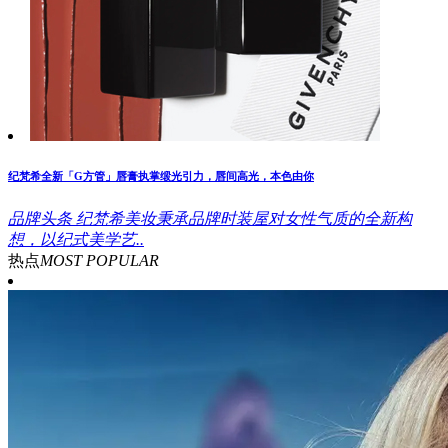
纪梵希全新「G方管」唇膏执掌缎光引力，唇间高光，本色由你
品牌头条
纪梵希美妆秉承品牌时装屋对女性气质的全新构
想，以纪式美学艺..
热点
MOST POPULAR