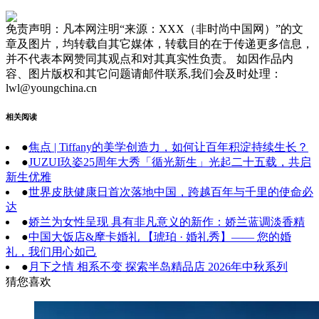
免责声明：凡本网注明“来源：XXX（非时尚中国网）”的文
章及图片，均转载自其它媒体，转载目的在于传递更多信息，
并不代表本网赞同其观点和对其真实性负责。 如因作品内
容、图片版权和其它问题请邮件联系,我们会及时处理：
lwl@youngchina.cn
相关阅读
●
焦点 | Tiffany的美学创造力，如何让百年积淀持续生长？
●
JUZUI玖姿25周年大秀「循光新生」光起二十五载，共启
新生优雅
●
世界皮肤健康日首次落地中国，跨越百年与千里的使命必
达
●
娇兰为女性呈现 具有非凡意义的新作：娇兰蓝调淡香精
●
中国大饭店&摩卡婚礼 【琥珀 · 婚礼秀】—— 您的婚
礼，我们用心如己
●
月下之情 相系不变 探索半岛精品店 2026年中秋系列
猜您喜欢