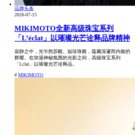
品牌头条
2026-07-15
MIKIMOTO全新高级珠宝系列
「L’éclat」以璀璨光芒诠释品牌精神
寂静之中，光乍然苏醒。如珍珠般，蕴藏深邃而内敛的
辉耀。在弥漫神秘氛围的光影之间，高级珠宝系列
「Lclat」以璀璨光芒诠释品..
#
MIKIMOTO