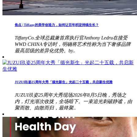
焦点 | Tiffany的美学创造力，如何让百年积淀持续生长？
TiffanyCo.全球总裁兼首席执行官Anthony Ledru在接受
WWD CHINA专访时，明确将艺术性称为当下奢侈品牌
最高层级的差异化优势。by..
JUZUI玖姿25周年大秀「循光新生」光起二十五载，共启新生优雅
JUZUI玖姿25周年大秀现场2026年8月5日晚，秀场之
内，灯光渐次收拢，全场暗下。一束追光刺破静谧，由
聚而散、由散而归，最终聚..