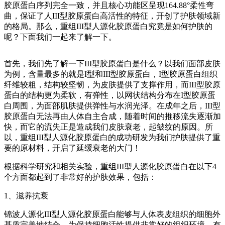
胶原蛋白序列完全一致，并且核心功能区呈现164.88°柔性弯
曲，保证了人III型胶原蛋白高活性的特征，开创了护肤领域新
的格局。那么，重组III型人源化胶原蛋白究竟是如何护肤的
呢？下面我们一起来了解一下。
首先，我们先了解一下III型胶原蛋白是什么？以我们面部皮肤
为例，含量最多的就是I型和III型胶原蛋白，I型胶原蛋白组织
纤维较粗，结构较坚韧，为皮肤提供了支撑作用，而III型胶原
蛋白的结构更为柔软，有弹性，以网状结构分布在I型胶原蛋
白周围，为面部肌肤提供弹性与水润光泽。在成年之后，III型
胶原蛋白无法再由人体自主合成，随着时间的推移流失逐渐加
快，而它的流失正是造成我们皮肤衰老，起皱纹的原因。所
以，重组III型人源化胶原蛋白的成功研发为我们护肤提供了重
要的原材料，开启了延缓衰老的大门！
根据科学研究和相关实验，重组III型人源化胶原蛋白在以下4
个方面都起到了非常好的护肤效果，包括：
1、滋养抗衰
锦波人源化III型人源化胶原蛋白能够与人体表皮组织的细胞外
基质完美地结合，为保持细胞活性提供非常好的组织环境，有