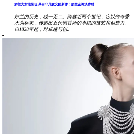
娇兰为女性呈现 具有非凡意义的新作：娇兰蓝调淡香精
娇兰的历史，独一无二。跨越近两个世纪，它以传奇香
水为标志，传递出五代调香师的卓绝的技艺和创造力。
自1828年起，对卓越与创..