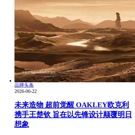
品牌头条
2026-06-22
未来造物 超前觉醒 OAKLEY欧克利
携手王楚钦 旨在以先锋设计颠覆明日
想象