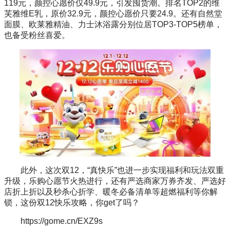
119元，颜控心愿价仅49.9元，引发囤货潮。排名TOP2的维
芙雅维E乳，原价32.9元，颜控心愿价只要24.9。还有自然堂
面膜、欧莱雅精油、力士沐浴露分别位居TOP3-TOP5榜单，
也备受粉丝喜爱。
此外，这次双12，“真快乐”也进一步实现福利和玩法双重
升级，乐购心愿节火热进行，还有严选商家万券齐发、严选好
店折上折以及秒杀心折学、暖冬必备清单等超燃福利等你解
锁，这份双12快乐攻略，你get了吗？
https://gome.cn/EXZ9s