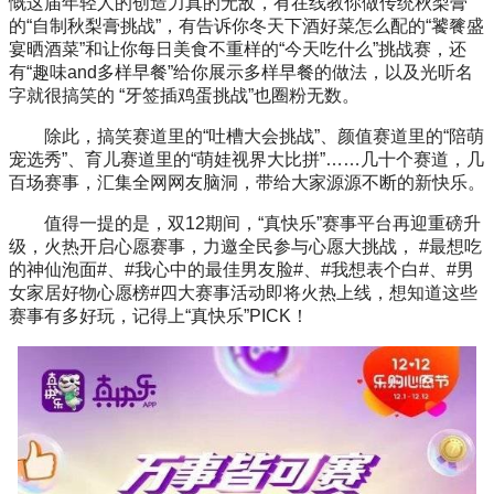
慨这届年轻人的创造力真的无敌，有在线教你做传统秋梨膏
的“自制秋梨膏挑战”，有告诉你冬天下酒好菜怎么配的“饕餮盛
宴晒酒菜”和让你每日美食不重样的“今天吃什么”挑战赛，还
有“趣味and多样早餐”给你展示多样早餐的做法，以及光听名
字就很搞笑的 “牙签插鸡蛋挑战”也圈粉无数。
除此，搞笑赛道里的“吐槽大会挑战”、颜值赛道里的“陪萌
宠选秀”、育儿赛道里的“萌娃视界大比拼”……几十个赛道，几
百场赛事，汇集全网网友脑洞，带给大家源源不断的新快乐。
值得一提的是，双12期间，“真快乐”赛事平台再迎重磅升
级，火热开启心愿赛事，力邀全民参与心愿大挑战， #最想吃
的神仙泡面#、#我心中的最佳男友脸#、#我想表个白#、#男
女家居好物心愿榜#四大赛事活动即将火热上线，想知道这些
赛事有多好玩，记得上“真快乐”PICK！