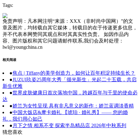
Tags:
免责声明：凡本网注明“来源：XXX（非时尚中国网）”的文
章及图片，均转载自其它媒体，转载目的在于传递更多信息，
并不代表本网赞同其观点和对其真实性负责。 如因作品内
容、图片版权和其它问题请邮件联系,我们会及时处理：
lwl@youngchina.cn
相关阅读
●
焦点 | Tiffany的美学创造力，如何让百年积淀持续生长？
●
JUZUI玖姿25周年大秀「循光新生」光起二十五载，共启
新生优雅
●
世界皮肤健康日首次落地中国，跨越百年与千里的使命必
达
●
娇兰为女性呈现 具有非凡意义的新作：娇兰蓝调淡香精
●
中国大饭店&摩卡婚礼 【琥珀 · 婚礼秀】—— 您的婚
礼，我们用心如己
●
月下之情 相系不变 探索半岛精品店 2026年中秋系列
猜您喜欢