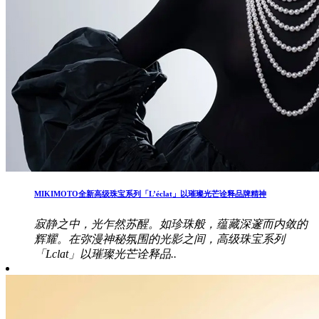
MIKIMOTO全新高级珠宝系列「L’éclat」以璀璨光芒诠释品牌精神
寂静之中，光乍然苏醒。如珍珠般，蕴藏深邃而内敛的
辉耀。在弥漫神秘氛围的光影之间，高级珠宝系列
「Lclat」以璀璨光芒诠释品..