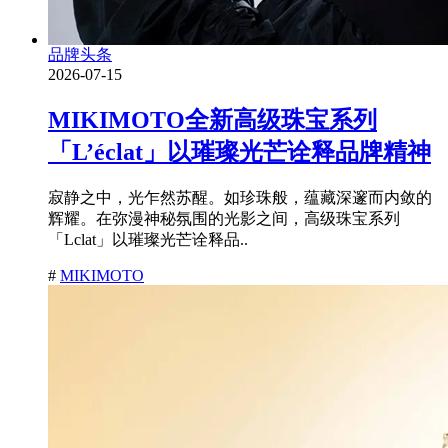
品牌头条
2026-07-15
MIKIMOTO全新高级珠宝系列
「L’éclat」以璀璨光芒诠释品牌精神
寂静之中，光乍然苏醒。如珍珠般，蕴藏深邃而内敛的
辉耀。在弥漫神秘氛围的光影之间，高级珠宝系列
「Lclat」以璀璨光芒诠释品..
#
MIKIMOTO