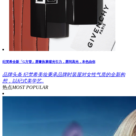
纪梵希全新「G方管」唇膏执掌缎光引力，唇间高光，本色由你
品牌头条
纪梵希美妆秉承品牌时装屋对女性气质的全新构
想，以纪式美学艺..
热点
MOST POPULAR