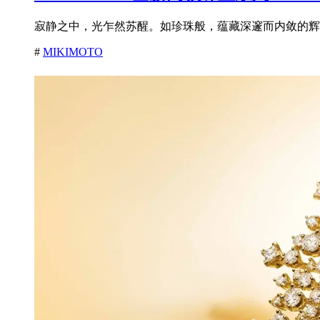
寂静之中，光乍然苏醒。如珍珠般，蕴藏深邃而内敛的辉耀
#
MIKIMOTO