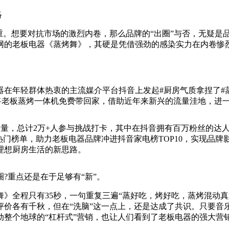
络
重。想要对抗市场的激烈内卷，那么品牌的“出圈”与否，无疑是
网的老板电器《蒸烤舞》，其硬是凭借强劲的感染实力在内卷惨烈
器在年轻群体热衷的主流媒介平台抖音上发起#厨房气质拿捏了#
N，将老板蒸烤一体机免费带回家，借助近年来新兴的流量洼地，
放量，总计2万+人参与挑战打卡，其中在抖音拥有百万粉丝的达人
热门榜单，助力老板电器品牌冲进抖音家电榜TOP10，实现品
理想厨房生活的新思路。
?重点还是在于足够有“新”。
》全程只有35秒，一句重复三遍“蒸好吃，烤好吃，蒸烤混动真
评价各有千秋，但在“洗脑”这一点上，还是达成了共识。只要音
整个地球的“杠杆式”营销，也让人们看到了老板电器的强大营