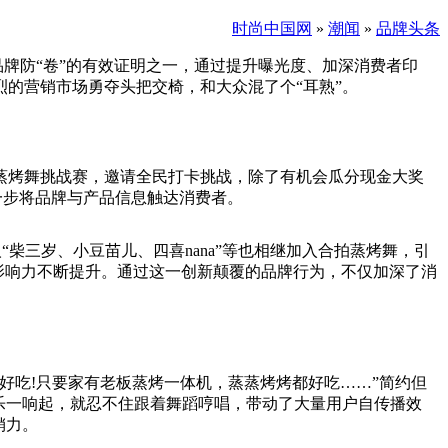
时尚中国网
»
潮闻
»
品牌头条
品牌防“卷”的有效证明之一，通过提升曝光度、加深消费者印
的营销市场勇夺头把交椅，和大众混了个“耳熟”。
蒸烤舞挑战赛，邀请全民打卡挑战，除了有机会瓜分现金大奖
进一步将品牌与产品信息触达消费者。
“柴三岁、小豆苗儿、四喜nana”等也相继加入合拍蒸烤舞，引
牌影响力不断提升。通过这一创新颠覆的品牌行为，不仅加深了消
好吃!只要家有老板蒸烤一体机，蒸蒸烤烤都好吃……”简约但
乐一响起，就忍不住跟着舞蹈哼唱，带动了大量用户自传播效
销力。