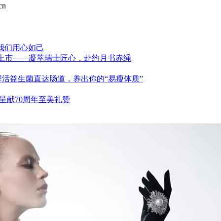
cn
，我们用心如己
刀浪漫上市——凝萃瑞士匠心，赴约月书赤绳
鲜活益生菌直达肠道，养出你的“易瘦体质”
，呈献70周年至美礼赞