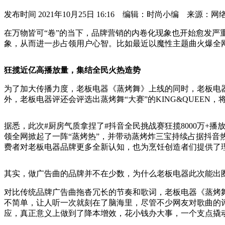
发布时间
2021年10月25日 16:16 编辑：时尚小编 来源：网
在万物皆可“卷”的当下，品牌营销的内卷化现象也开始愈发严
象，从而进一步占领用户心智。比如最近以魔性主题曲火爆全
狂揽近亿高播放量，集结全民火热造势
为了加大传播力度，老板电器《蒸烤舞》上线的同时，老板电
外，老板电器评还会评选出蒸烤舞“大赛”的KING&QUEE
据悉，此次#厨房气质拿捏了#抖音全民挑战赛狂揽8000万+播
领全网掀起了一阵“蒸烤热”，并带动蒸烤炸三宝持续占据抖音
费者对老板电器品牌更多全新认知，也为烹饪创造者们提供了
其实，做广告曲的品牌并不在少数，为什么老板电器此次能出圈
对比传统品牌广告曲拖沓冗长的节奏和歌词，老板电器《蒸烤舞
不简单，让人听一次就刻在了脑海里，尽管不少网友对歌曲的
应，真正意义上做到了降本增效，花小钱办大事，一个支点撬动