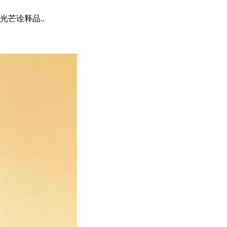
芒诠释品..