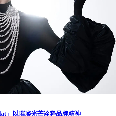
clat」以璀璨光芒诠释品牌精神