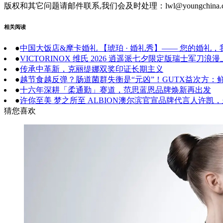
版权和其它问题请邮件联系,我们会及时处理：lwl@youngchina.
相关阅读
●
中国大饭店&摩卡婚礼 【琥珀 · 婚礼秀】—— 您的婚礼
●
VICTORINOX 维氏 2026 逍遥派七夕限定版瑞士军
●
传承中革新，克丽缇娜双奖印证长期主义
●
越节食越反弹？肠道菌群失衡是“元凶”！GUTX益次方：
●
十六年深耕「柔通勤」赛道，范思蓝恩品牌焕新再出发
●
许你至美 梦之所至 ALBION澳尔滨官宣品牌代言人许凯
猜您喜欢