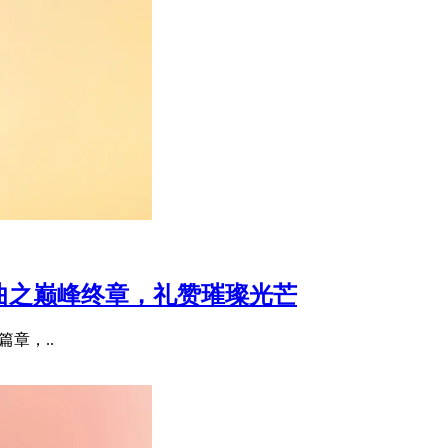
宝三部曲之巅峰终章，礼赞璀璨光芒
要篇章，..