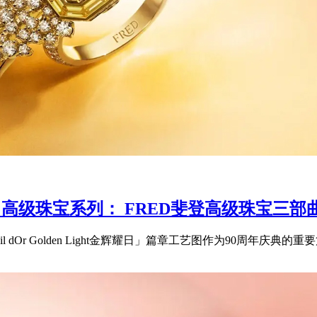
 LIGHT 高级珠宝系列： FRED斐登高级珠
「Soleil dOr Golden Light金辉耀日」篇章工艺图作为90周年庆典的重