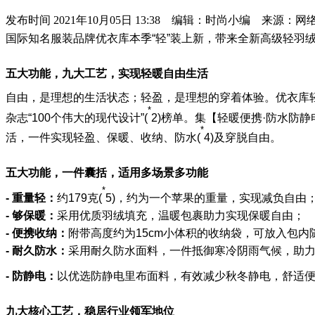
发布时间
2021年10月05日 13:38 编辑：时尚小编 来源：网
国际知名服装品牌优衣库本季“轻”装上新，带来全新高级轻羽
五大功能，九大工艺，实现轻暖自由生活
自由，是理想的生活状态；轻盈，是理想的穿着体验。优衣库
*
杂志“
100个
伟大的现代设计”(
2)榜单。集【轻暖便携·防水防静
*
活，一件实现轻盈、保暖、收纳、防水(
4)及穿脱自由。
五大功能，一件囊括，适用多场景多功能
*
- 重量轻：
约179克(
5)，约为一个苹果的重量，实现减负自由
-
够保暖：
采用优质羽绒填充，温暖包裹助力实现保暖自由；
-
便携收纳：
附带高度约为15cm小体积的收纳袋，可放入包
-
耐久防水：
采用耐久防水面料，一件抵御寒冷阴雨气候，助
-
防静电：
以优选防静电里布面料，有效减少秋冬静电，舒适便
九大核心工艺，稳居行业领军地位