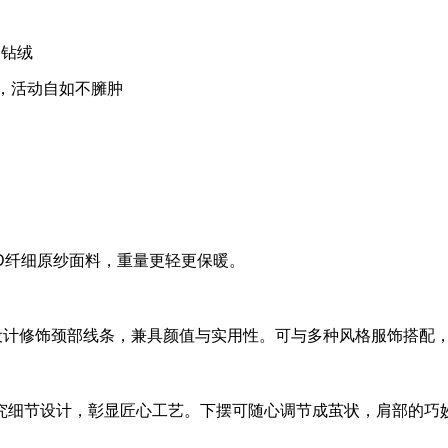
易钻绒
计，活动自如不臃肿
15D纤细原纱面料，重量更轻更保暖。
设计修饰颈部线条，兼具颜值与实用性。可与多种风格服饰搭配
究细节设计，彰显匠心工艺。下摆可随心调节成茧状，肩部的巧