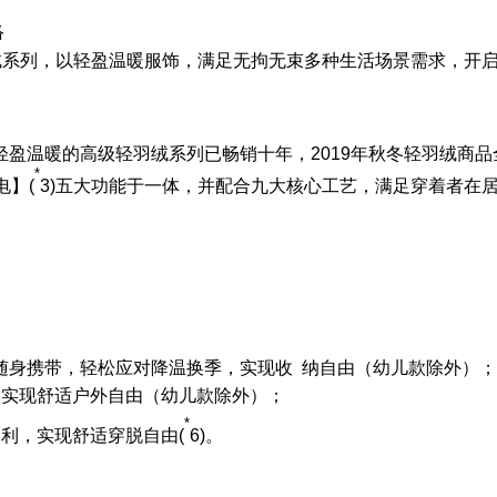
络
绒系列，以轻盈温暖服饰，满足无拘无束多种生活场景需求，开
轻盈温暖的高级轻羽绒系列已畅销十年，
2019年
秋冬轻羽绒商品
*
电】(
3)五大功能于一体，并配合九大核心工艺，满足穿着者在
；
内随身携带，轻松应对降温换季，实现收 纳自由（幼儿款除外）；
力实现舒适户外自由（幼儿款除外）；
*
利，实现舒适穿脱自由(
6)。