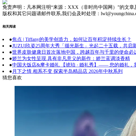
免责声明：凡本网注明“来源：XXX（非时尚中国网）”的文
版权和其它问题请邮件联系,我们会及时处理：lwl@youngchina.
相关阅读
●
焦点 | Tiffany的美学创造力，如何让百年积淀持续生长？
●
JUZUI玖姿25周年大秀「循光新生」光起二十五载，共启
●
世界皮肤健康日首次落地中国，跨越百年与千里的使命必
●
娇兰为女性呈现 具有非凡意义的新作：娇兰蓝调淡香精
●
中国大饭店&摩卡婚礼 【琥珀 · 婚礼秀】—— 您的婚礼
●
月下之情 相系不变 探索半岛精品店 2026年中秋系列
猜您喜欢