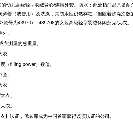
38909的幼儿高级轻型羽绒背心/连帽外套。防水：此处指商品
着（或使用）及洗涤，其防水性仍然存在（但随着洗涤次数的增加，
号为439707、439708的女装高级轻型羽绒休闲茄克/大衣。
套除外。
码成衣测量的总重量。
/大衣。
illing power）数值。
帽外套。
帽大衣。
/大衣。
帽大衣。
儿生态衣】认证，优衣库成为中国首家获得该项认证的公司。