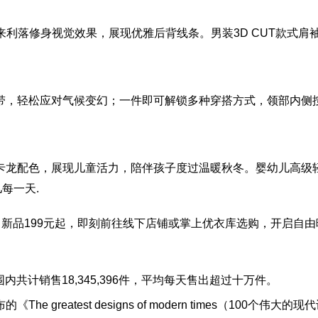
带来利落修身视觉效果，展现优雅后背线条。男装3
D CUT
款式肩
带，轻松应对气候变幻；一件即可解锁多种穿搭方式，领部内侧
卡龙配色，展现儿童活力，陪伴孩子度过温暖秋冬。婴幼儿高级
每一天.
，新品199元起，即刻前往线下店铺或掌上优衣库选购，开启自
全球范围内共计销售18,345,396件，平均每天售出超过十万件。
greatest designs of modern times（100个伟大的