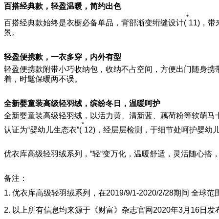
百搭经典款，轻盈温暖，简约出色
*
百搭经典款始终是衣橱必备单品，背部渐变绗缝设计(
11)，
景。
轻盈便携款，一衣多穿，内外有型
轻盈便携款附带小巧收纳包，收纳不占空间，方便出门随身携
着，时髦保暖两不误。
全新婴童装高级轻羽绒，缤纷冬日，温暖呵护
全新婴童装高级轻羽绒，以活力黄、清新蓝、藕荷粉等软萌马
*
认证为“婴幼儿生态衣”(
12)，经层层检测，于细节处呵护婴幼儿
优衣库高级轻羽绒系列，“轻“变万化，温暖舒适，灵活随心搭
备注：
1. 优衣库高级轻羽绒系列，在2019/9/1-2020/2/28期间 
2. 以上所有信息均来源于《财富》杂志官网2020年3月16日发布的《The 