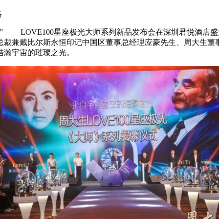
络
光”—— LOVE100星座极光大师系列新品发布会在深圳君悦
总裁兼戴比尔斯永恒印记中国区董事总经理应豪先生、周大生董
浩瀚宇宙的璀璨之光。