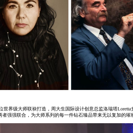
位世界级大师联袂打造，周大生国际设计创意总监洛瑞塔Loretta
两者强强联合，为大师系列的每一件钻石臻品带来无以复加的璀