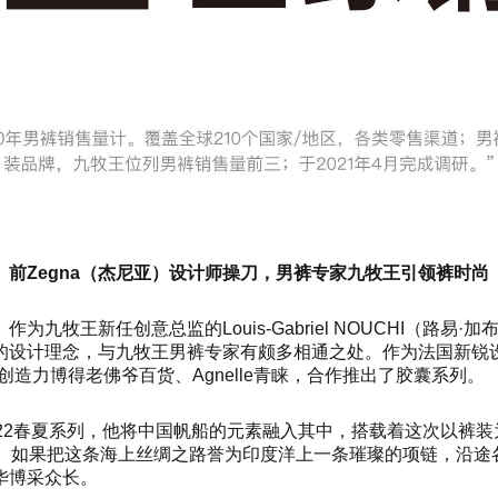
前Zegna（杰尼亚）设计师操刀，男裤专家九牧王引领裤时尚
牧王新任创意总监的Louis-Gabriel NOUCHI（路易·
设计理念，与九牧王男裤专家有颇多相通之处。作为法国新锐设计师
造力博得老佛爷百货、Agnelle青睐，合作推出了胶囊系列。
2022春夏系列，他将中国帆船的元素融入其中，搭载着这次以裤
机。如果把这条海上丝绸之路誉为印度洋上一条璀璨的项链，沿途
华博采众长。