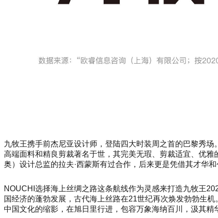
九牧王携手前杰尼亚设计师，登陆四大时装周之首的巴黎秀场。作为九
高端面料和精良剪裁著名于世，其完美无瑕、剪裁适宜、优雅的
奥）设计总监的拉夫·西蒙斯有过合作，后来更是凭借其才华和创
NOUCHI选择海上丝绸之路这条航线作为灵感来打造九牧王
国经济的蓬勃发展，古代海上丝路在21世纪再次焕发勃勃生
中国文化的缩影，在旭日里行进，包容万象海纳百川，汲其精