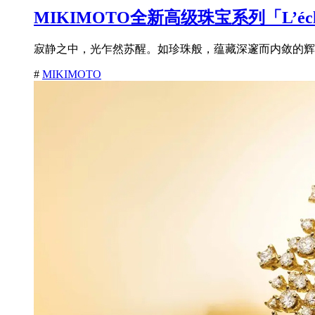
MIKIMOTO全新高级珠宝系列「L’é
寂静之中，光乍然苏醒。如珍珠般，蕴藏深邃而内敛的辉耀
#
MIKIMOTO