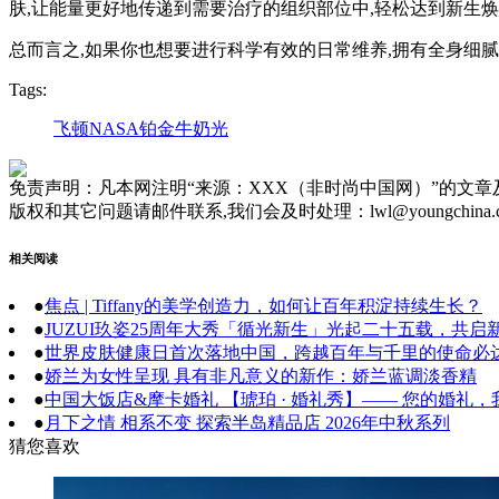
肤,让能量更好地传递到需要治疗的组织部位中,轻松达到新生
总而言之,如果你也想要进行科学有效的日常维养,拥有全身细腻
Tags:
飞顿NASA铂金牛奶光
免责声明：凡本网注明“来源：XXX（非时尚中国网）”的文
版权和其它问题请邮件联系,我们会及时处理：lwl@youngchina.
相关阅读
●
焦点 | Tiffany的美学创造力，如何让百年积淀持续生长？
●
JUZUI玖姿25周年大秀「循光新生」光起二十五载，共启
●
世界皮肤健康日首次落地中国，跨越百年与千里的使命必
●
娇兰为女性呈现 具有非凡意义的新作：娇兰蓝调淡香精
●
中国大饭店&摩卡婚礼 【琥珀 · 婚礼秀】—— 您的婚礼
●
月下之情 相系不变 探索半岛精品店 2026年中秋系列
猜您喜欢