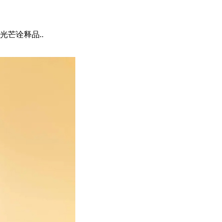
芒诠释品..