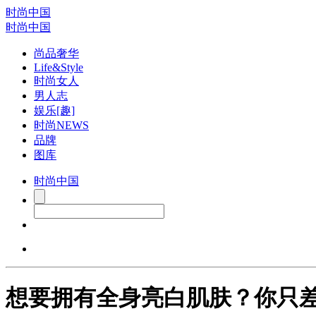
时尚中国
时尚中国
尚品奢华
Life&Style
时尚女人
男人志
娱乐[趣]
时尚NEWS
品牌
图库
时尚中国
想要拥有全身亮白肌肤？你只差