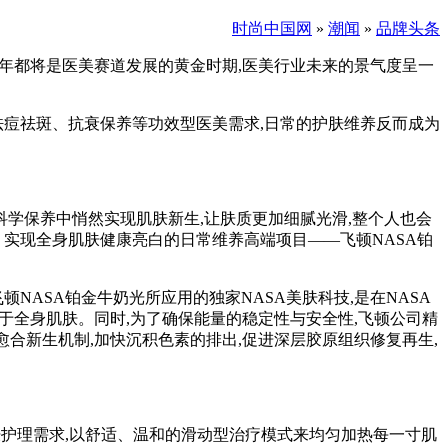
时尚中国网
»
潮闻
»
品牌头条
10年都将是医美赛道发展的黄金时期,医美行业未来的景气度呈一
于祛痘祛斑、抗衰保养等功效型医美需求,日常的护肤维养反而成为
科学保养中悄然实现肌肤新生,让肤质更加细腻光滑,整个人也会
、实现全身肌肤健康亮白的日常维养高端项目——飞顿NASA铂
NASA铂金牛奶光所应用的独家NASA美肤科技,是在NASA
源作用于全身肌肤。同时,为了确保能量的稳定性与安全性,飞顿公司精
胞愈合新生机制,加快沉积色素的排出,促进深层胶原组织修复再生,
异化肌肤护理需求,以舒适、温和的滑动型治疗模式来均匀加热每一寸肌