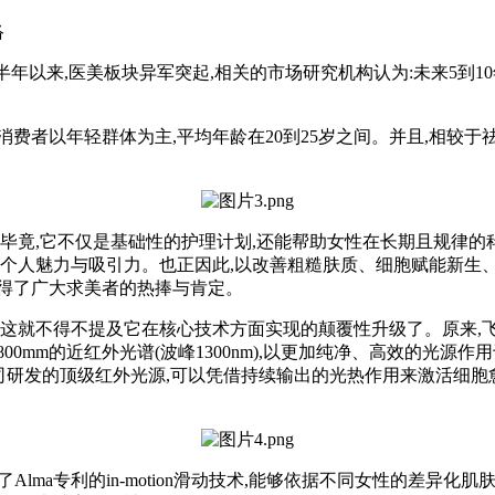
络
下半年以来,医美板块异军突起,相关的市场研究机构认为:未来5到
美消费者以年轻群体为主,平均年龄在20到25岁之间。并且,相较
毕竟,它不仅是基础性的护理计划,还能帮助女性在长期且规律的
升个人魅力与吸引力。也正因此,以改善粗糙肤质、细胞赋能新生
得了广大求美者的热捧与肯定。
这就不得不提及它在核心技术方面实现的颠覆性升级了。原来,飞顿
00mm的近红外光谱(波峰1300nm),以更加纯净、高效的光
)公司研发的顶级红外光源,可以凭借持续输出的光热作用来激活细
Alma专利的in-motion滑动技术,能够依据不同女性的差