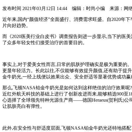
发布时间
2021年03月12日 14:44 编辑：时尚小编 来源：网
近年来,国内“颜值经济”全面盛行、消费需求旺盛。自2020年
片向好趋势。
而《2020医美行业白皮书》调查报告则进一步显示,当下的医
了众多年轻女性们接受治疗的首要目的。
事实上,对于爱美女性而言,日常的肌肤护理确实是极为重要的。
更显年轻活力。长此以往,不仅能够有效提升颜值,还有助于提
金牛奶光,一经上线便以效果出众、安全舒适等显著优势成功赢
那么,飞顿NASA铂金牛奶光是如何达到这样绝佳的治疗效果呢?
近红外航天科技的基础上进行了创新改进而来,能够精选900至18
心选择了全球领先特种光源生产商——德国Heraeus(贺利氏
让肌肤亮白有弹性。
此外,在安全性与舒适度层面,飞顿NASA铂金牛奶光还特地搭配了