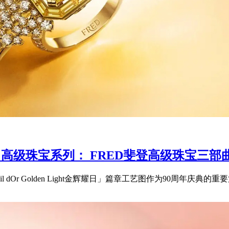
 LIGHT 高级珠宝系列： FRED斐登高级珠
「Soleil dOr Golden Light金辉耀日」篇章工艺图作为90周年庆典的重