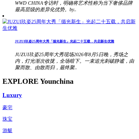
WWD CHINA专访时，明确将艺术性称为当下奢侈品牌
最高层级的差异化优势。by..
JUZUI玖姿25周年大秀「循光新生」光起二十五载，共启新生优雅
JUZUI玖姿25周年大秀现场2026年8月5日晚，秀场之
内，灯光渐次收拢，全场暗下。一束追光刺破静谧，由
聚而散、由散而归，最终聚..
EXPLORE Younchina
Luxury
豪宅
珠宝
游艇