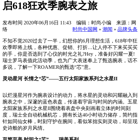
启618狂欢季腕表之旅
发布时间
2020年06月16日 11:43 编辑：时尚小编 来源：网
络
时尚中国网
»
潮闻
»
品牌头条
不知不觉2020过去了一半，幻想你的6月理想生活，618年中狂
欢季即将上线，各种优惠、促销、打折…让人停不下来买买买
的手，你是否选到了心仪的时光之礼?Hey，准备好闪耀一夏!
瑞士罗马表值此活动季，也为广大表迷奉上了甄选腕表，话不
多说，了解一下ROAMER的甄选“芯”意。
灵动星河 长情之“芯”——五行太阳家族系列之水星II
以烂漫星河作为腕表设计的动力，将水星的灵动和闪耀融入到
腕表之中，深邃的蓝色表盘，传递着宇宙与时间的内涵。五星
太阳家族系列之水星II围绕着表盘中央刻画着立体的时间刻
度，瑞士全自动机械机芯，拥有长达40小时动力储存，简约指
针如同仙女棒，时刻守护在腕间，看似笨拙实则灵动，却呈现
史诗般的岁月风情。
至简至美 时间之“芯”——瑞美系列