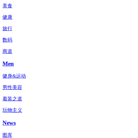
美食
健康
旅行
数码
商道
Men
健身&运动
男性美容
着装之道
玩物主义
News
图库