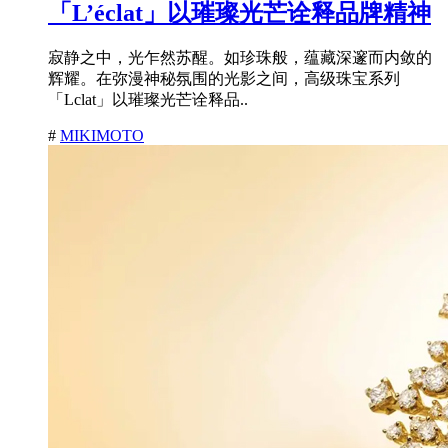
「L’éclat」以璀璨光芒诠释品牌精神
寂静之中，光乍然苏醒。如珍珠般，蕴藏深邃而内敛的
辉耀。在弥漫神秘氛围的光影之间，高级珠宝系列
「Lclat」以璀璨光芒诠释品..
#
MIKIMOTO