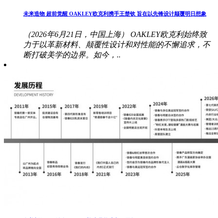
未来造物 超前觉醒 OAKLEY欧克利携手王楚钦 旨在以先锋设计颠覆明日想象
（2026年6月21日，中国上海） OAKLEY欧克利始终致
力于以革新材料、颠覆性设计和对性能的不懈追求，不
断打破美学的边界。如今，..