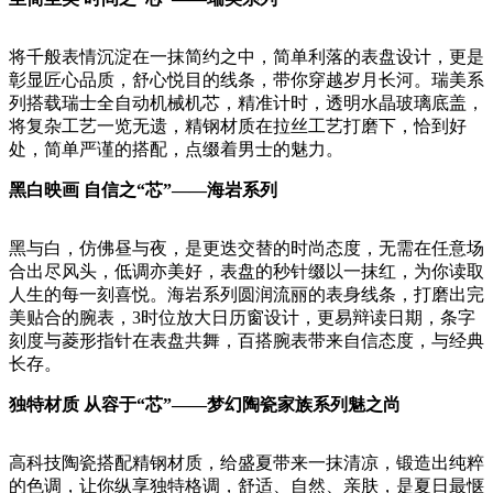
将千般表情沉淀在一抹简约之中，简单利落的表盘设计，更是
彰显匠心品质，舒心悦目的线条，带你穿越岁月长河。瑞美系
列搭载瑞士全自动机械机芯，精准计时，透明水晶玻璃底盖，
将复杂工艺一览无遗，精钢材质在拉丝工艺打磨下，恰到好
处，简单严谨的搭配，点缀着男士的魅力。
黑白映画 自信之“芯”——海岩系列
黑与白，仿佛昼与夜，是更迭交替的时尚态度，无需在任意场
合出尽风头，低调亦美好，表盘的秒针缀以一抹红，为你读取
人生的每一刻喜悦。海岩系列圆润流丽的表身线条，打磨出完
美贴合的腕表，3时位放大日历窗设计，更易辩读日期，条字
刻度与菱形指针在表盘共舞，百搭腕表带来自信态度，与经典
长存。
独特材质 从容于“芯”——梦幻陶瓷家族系列魅之尚
高科技陶瓷搭配精钢材质，给盛夏带来一抹清凉，锻造出纯粹
的色调，让你纵享独特格调，舒适、自然、亲肤，是夏日最惬