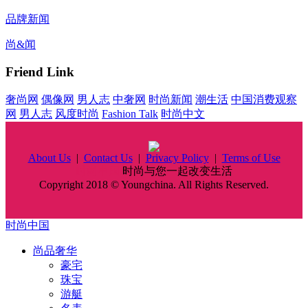
品牌新闻
尚&闻
Friend Link
奢尚网
偶像网
男人志
中奢网
时尚新闻
潮生活
中国消费观察
网
男人志
风度时尚
Fashion Talk
时尚中文
About Us
|
Contact Us
|
Privacy Policy
|
Terms of Use
时尚中国
时尚与您一起改变生活
Copyright 2018 © Youngchina. All Rights Reserved.
时尚中国
尚品奢华
豪宅
珠宝
游艇