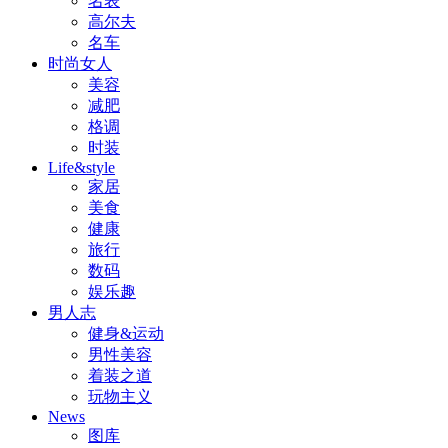
名表
高尔夫
名车
时尚女人
美容
减肥
格调
时装
Life&style
家居
美食
健康
旅行
数码
娱乐趣
男人志
健身&运动
男性美容
着装之道
玩物主义
News
图库