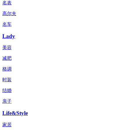
名表
高尔夫
名车
Lady
美容
减肥
格调
时装
结婚
亲子
Life&Style
家居