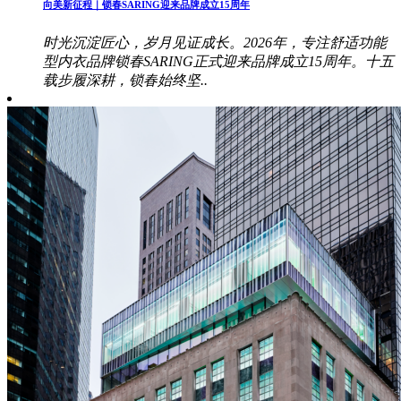
向美新征程｜锁春SARING迎来品牌成立15周年
时光沉淀匠心，岁月见证成长。2026年，专注舒适功能
型内衣品牌锁春SARING正式迎来品牌成立15周年。十五
载步履深耕，锁春始终坚..