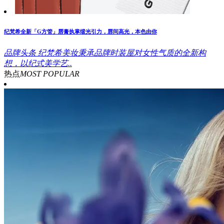
纪梵希全新「G方管」唇膏执掌缎光引力，唇间高光，本色由你
品牌头条
纪梵希美妆秉承品牌时装屋对女性气质的全新构
想，以纪式美学艺..
热点
MOST POPULAR