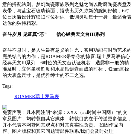
意的搭配法则。梦幻陶瓷家族系列之魅之尚以耐磨陶瓷表盘及
表带，与蓝宝石玻璃镜面，搭载出历久弥新的腕间好物，6时
位日历窗设计辉映12时位标识，低调灵动集于一身，最适合表
达你的独特精彩。
奋斗岁月 见证真“芯”——信心经典天文台III系列
奋斗不息时，是人生最有意义的时光，实用功能与时尚艺术的
完美结合的力作，是ROAMER带给你的惊喜!瑞士罗马表信心
经典天文III系列，6时位的天文台认证机芯，透露非一般的精
准及时，立体条状刻度和水晶钻镶嵌而成的时标，42mm直径
的大表盘尺寸，是优雅绅士的不二之选。
Tags:
ROAMER瑞士罗马表
免责声明：凡本网注明“来源：XXX（非时尚中国网）”的文
章及图片，均转载自其它媒体，转载目的在于传递更多信息，
并不代表本网赞同其观点和对其真实性负责。 如因作品内
容、图片版权和其它问题请邮件联系,我们会及时处理：