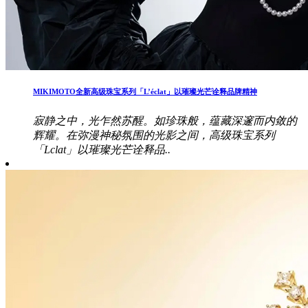
MIKIMOTO全新高级珠宝系列「L’éclat」以璀璨光芒诠释品牌精神
寂静之中，光乍然苏醒。如珍珠般，蕴藏深邃而内敛的
辉耀。在弥漫神秘氛围的光影之间，高级珠宝系列
「Lclat」以璀璨光芒诠释品..