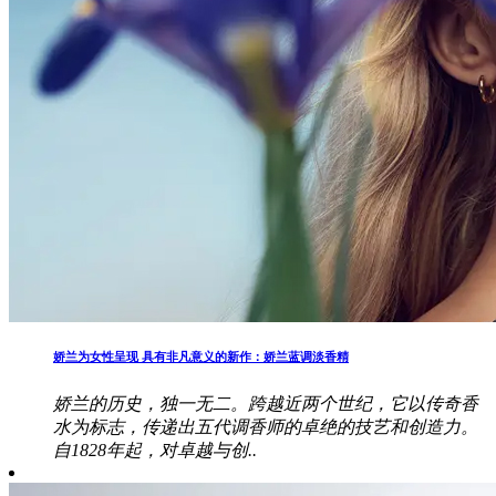
娇兰为女性呈现 具有非凡意义的新作：娇兰蓝调淡香精
娇兰的历史，独一无二。跨越近两个世纪，它以传奇香
水为标志，传递出五代调香师的卓绝的技艺和创造力。
自1828年起，对卓越与创..