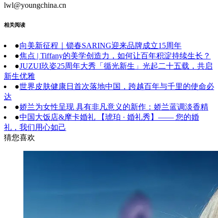
lwl@youngchina.cn
相关阅读
●
向美新征程｜锁春SARING迎来品牌成立15周年
●
焦点 | Tiffany的美学创造力，如何让百年积淀持续生长？
●
JUZUI玖姿25周年大秀「循光新生」光起二十五载，共启
新生优雅
●
世界皮肤健康日首次落地中国，跨越百年与千里的使命必
达
●
娇兰为女性呈现 具有非凡意义的新作：娇兰蓝调淡香精
●
中国大饭店&摩卡婚礼 【琥珀 · 婚礼秀】—— 您的婚
礼，我们用心如己
猜您喜欢