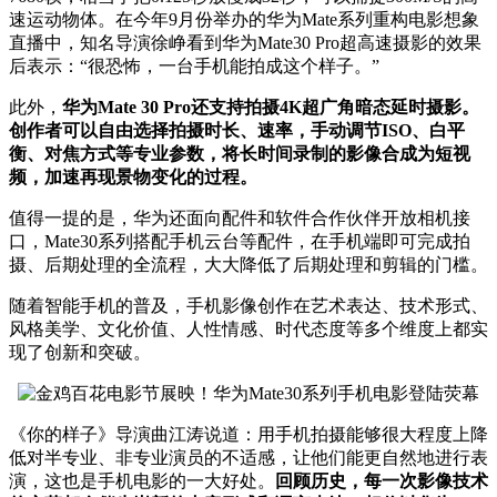
速运动物体。在今年9月份举办的华为Mate系列重构电影想象
直播中，知名导演徐峥看到华为Mate30 Pro超高速摄影的效果
后表示：“很恐怖，一台手机能拍成这个样子。”
此外，
华为Mate 30 Pro还支持拍摄4K超广角暗态延时摄影。
创作者可以自由选择拍摄时长、速率，手动调节ISO、白平
衡、对焦方式等专业参数，将长时间录制的影像合成为短视
频，加速再现景物变化的过程。
值得一提的是，华为还面向配件和软件合作伙伴开放相机接
口，Mate30系列搭配手机云台等配件，在手机端即可完成拍
摄、后期处理的全流程，大大降低了后期处理和剪辑的门槛。
随着智能手机的普及，手机影像创作在艺术表达、技术形式、
风格美学、文化价值、人性情感、时代态度等多个维度上都实
现了创新和突破。
《你的样子》导演曲江涛说道：用手机拍摄能够很大程度上降
低对半专业、非专业演员的不适感，让他们能更自然地进行表
演，这也是手机电影的一大好处。
回顾历史，每一次影像技术