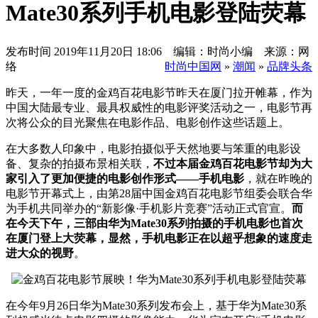
Mate30系列手机电影登陆荧幕
发布时间
2019年11月20日 18:06 编辑：时尚小编 来源：网
络
时尚中国网
»
潮闻
»
品牌头条
昨天，一年一度的金鸡百花电影节昨天在厦门拉开帷幕，作为
中国大陆最专业、最具权威性的电影评奖活动之一，电影节再
次将公众的目光聚焦在电影作品、电影创作这些话题上。
在大多数人印象中，电影拍摄似乎天然地要与笨重的电影设
备、复杂的拍摄布景相关联，
不过本届金鸡百花电影节却为大
家引入了更加便捷的电影创作形式——手机电影
，就在昨晚的
电影节开幕式上，由第28届中国金鸡百花电影节组委会联合华
为手机共同举办的“新影像·手机影片竞赛”活动正式官宣。
而
在今天下午，三部由华为Mate30系列拍摄的手机电影也首次
在厦门登上大荧幕，显然，手机电影正在以超乎想象的速度走
进大众的视野
。
在今年9月26日华为Mate30系列发布会上，基于华为Mate30系