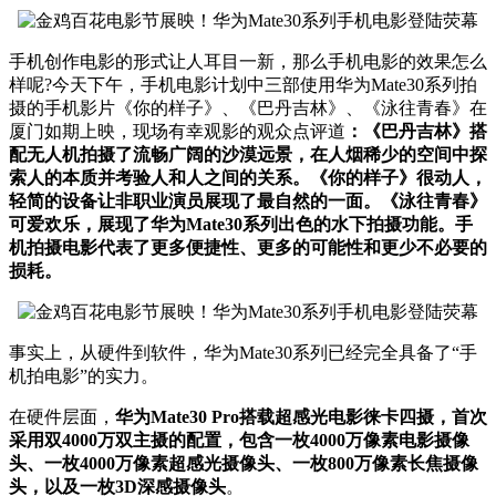
手机创作电影的形式让人耳目一新，那么手机电影的效果怎么
样呢?今天下午，手机电影计划中三部使用华为Mate30系列拍
摄的手机影片《你的样子》、《巴丹吉林》、《泳往青春》在
厦门如期上映，现场有幸观影的观众点评道
：《巴丹吉林》搭
配无人机拍摄了流畅广阔的沙漠远景，在人烟稀少的空间中探
索人的本质并考验人和人之间的关系。《你的样子》很动人，
轻简的设备让非职业演员展现了最自然的一面。《泳往青春》
可爱欢乐，展现了华为Mate30系列出色的水下拍摄功能。手
机拍摄电影代表了更多便捷性、更多的可能性和更少不必要的
损耗。
事实上，从硬件到软件，华为Mate30系列已经完全具备了“手
机拍电影”的实力。
在硬件层面，
华为Mate30 Pro搭载超感光电影徕卡四摄，首次
采用双4000万双主摄的配置，包含一枚4000万像素电影摄像
头、一枚4000万像素超感光摄像头、一枚800万像素长焦摄像
头，以及一枚3D深感摄像头
。