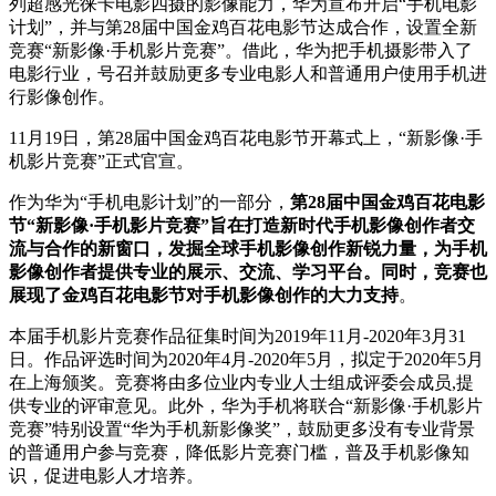
列超感光徕卡电影四摄的影像能力，华为宣布开启“手机电影
计划”，并与第28届中国金鸡百花电影节达成合作，设置全新
竞赛“新影像·手机影片竞赛”。借此，华为把手机摄影带入了
电影行业，号召并鼓励更多专业电影人和普通用户使用手机进
行影像创作。
11月19日，第28届中国金鸡百花电影节开幕式上，“新影像·手
机影片竞赛”正式官宣。
作为华为“手机电影计划”的一部分，
第28届中国金鸡百花电影
节“新影像·手机影片竞赛”旨在打造新时代手机影像创作者交
流与合作的新窗口，发掘全球手机影像创作新锐力量，为手机
影像创作者提供专业的展示、交流、学习平台。同时，竞赛也
展现了金鸡百花电影节对手机影像创作的大力支持
。
本届手机影片竞赛作品征集时间为2019年11月-2020年3月31
日。作品评选时间为2020年4月-2020年5月，拟定于2020年5月
在上海颁奖。竞赛将由多位业内专业人士组成评委会成员,提
供专业的评审意见。此外，华为手机将联合“新影像·手机影片
竞赛”特别设置“华为手机新影像奖”，鼓励更多没有专业背景
的普通用户参与竞赛，降低影片竞赛门槛，普及手机影像知
识，促进电影人才培养。