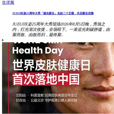
JUZUI玖姿25周年大秀「循光新生」光起二十五载，共启新生优雅
JUZUI玖姿25周年大秀现场2026年8月5日晚，秀场之
内，灯光渐次收拢，全场暗下。一束追光刺破静谧，由
聚而散、由散而归，最终聚..