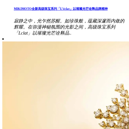
MIKIMOTO全新高级珠宝系列「L’éclat」以璀璨光芒诠释品牌精神
寂静之中，光乍然苏醒。如珍珠般，蕴藏深邃而内敛的
辉耀。在弥漫神秘氛围的光影之间，高级珠宝系列
「Lclat」以璀璨光芒诠释品..