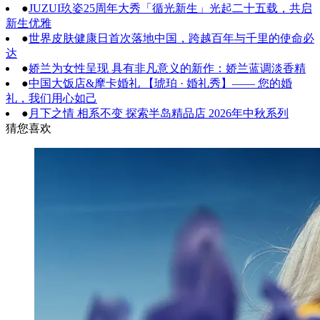
●
JUZUI玖姿25周年大秀「循光新生」光起二十五载，共启
新生优雅
●
世界皮肤健康日首次落地中国，跨越百年与千里的使命必
达
●
娇兰为女性呈现 具有非凡意义的新作：娇兰蓝调淡香精
●
中国大饭店&摩卡婚礼 【琥珀 · 婚礼秀】—— 您的婚
礼，我们用心如己
●
月下之情 相系不变 探索半岛精品店 2026年中秋系列
猜您喜欢