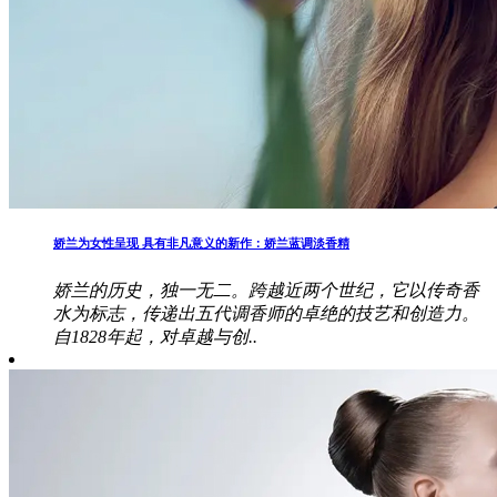
娇兰为女性呈现 具有非凡意义的新作：娇兰蓝调淡香精
娇兰的历史，独一无二。跨越近两个世纪，它以传奇香
水为标志，传递出五代调香师的卓绝的技艺和创造力。
自1828年起，对卓越与创..