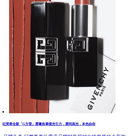
纪梵希全新「G方管」唇膏执掌缎光引力，唇间高光，本色由你