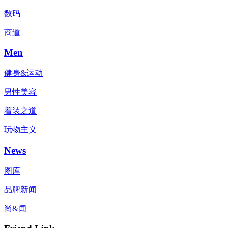
数码
商道
Men
健身&运动
男性美容
着装之道
玩物主义
News
图库
品牌新闻
尚&闻