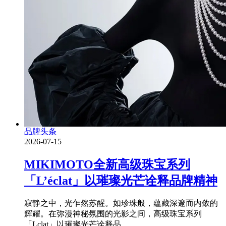
品牌头条
2026-07-15
MIKIMOTO全新高级珠宝系列
「L’éclat」以璀璨光芒诠释品牌精神
寂静之中，光乍然苏醒。如珍珠般，蕴藏深邃而内敛的
辉耀。在弥漫神秘氛围的光影之间，高级珠宝系列
「Lclat」以璀璨光芒诠释品..