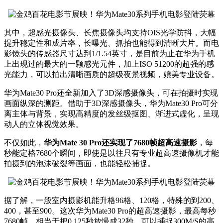
其中，超感光摄像头、长焦摄像头均支持OIS光学防抖，大幅
提升稳定性和成片率，长曝光、抓拍也能得到清晰大片。而电
影镜头的传感器尺寸达到1/1.54英寸，是目前为止在华为手机
上出现过的最大的一颗感光元件，加上ISO 51200的超强的感
光能力，可以拍出清晰画质的超级夜景视频，媲美专业设备。
华为Mate30 Pro还全新加入了3D深感摄像头，可在拍摄时实现
画面纵深的测距。借助于3D深感摄像头，华为Mate30 Pro可分
离主体与背景，实现高精度的发丝级抠图、渐进式虚化，呈现
动人的立体视觉效果。
不仅如此，
华为Mate 30 Pro还实现了7680帧超高速摄影
，每
秒能定格7680个瞬间，即使是以往只有专业超高速摄像机才能
拍摄到的泡沫破裂等画面，也能轻松捕捉。
据了解，一般室内摄影机能升格96格、120格，特殊的到200、
400，甚至900。这次华为Mate30 Pro的超高速摄影，最高每秒
7680帧，相当于把0.125秒放慢成32秒，可以捕捉300M/S的高