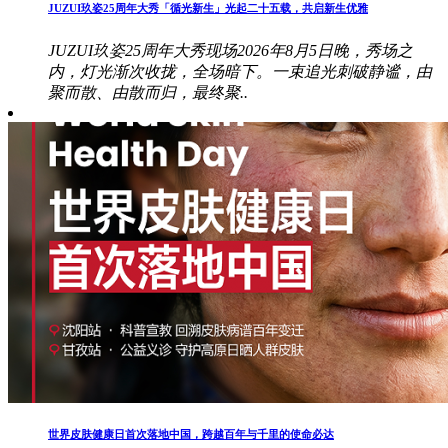
JUZUI玖姿25周年大秀「循光新生」光起二十五载，共启新生优雅
JUZUI玖姿25周年大秀现场2026年8月5日晚，秀场之
内，灯光渐次收拢，全场暗下。一束追光刺破静谧，由
聚而散、由散而归，最终聚..
世界皮肤健康日首次落地中国，跨越百年与千里的使命必达