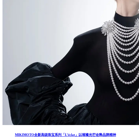
MIKIMOTO全新高级珠宝系列「L’éclat」以璀璨光芒诠释品牌精神