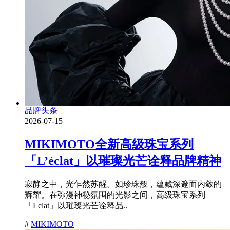
品牌头条
2026-07-15
MIKIMOTO全新高级珠宝系列
「L’éclat」以璀璨光芒诠释品牌精神
寂静之中，光乍然苏醒。如珍珠般，蕴藏深邃而内敛的
辉耀。在弥漫神秘氛围的光影之间，高级珠宝系列
「Lclat」以璀璨光芒诠释品..
#
MIKIMOTO