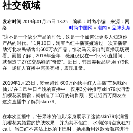
社交领域
发布时间
2019年01月25日 13:25 编辑：时尚小编 来源：网
络
时尚中国网
»
潮闻
»
品牌头条
“这不是一个缺少产品的时代，这是一个如何让更多人知道你
产品的时代。” 1月10日，淘宝当红主播薇娅通过一次直播帮
助河北农民销售出600万农产品，惊动马云亲自到直播现场观
看。而据了解，2018年全年，薇娅仅仅在一个小小直播间，
就创造了27亿交易额的“奇迹”。近日，韩国美妆品牌skin79也
在一场红人直播中完美亮相，表现非常。
2019年1月23日，粉丝超过 600万的快手红人主播“芒果味的
仙儿”在自己生日当晚的直播中，仅用3分钟推荐skin79水润雪
肌樱花素颜霜，就创造了13万的销售额，更让近百万网友在
这次直播中了解到skin79。
在本次直播中，“芒果味的仙儿”亲身展示了这款skin79水润雪
肌樱花素颜霜的护肤效果，并为其不假白、水润的特点疯狂打
call。当口红不甚沾上她的下巴时，她果断用这款素颜霜进行