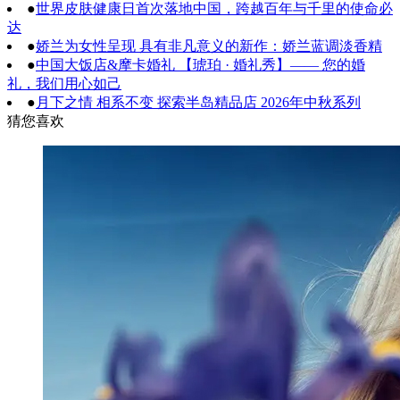
●
世界皮肤健康日首次落地中国，跨越百年与千里的使命必
达
●
娇兰为女性呈现 具有非凡意义的新作：娇兰蓝调淡香精
●
中国大饭店&摩卡婚礼 【琥珀 · 婚礼秀】—— 您的婚
礼，我们用心如己
●
月下之情 相系不变 探索半岛精品店 2026年中秋系列
猜您喜欢