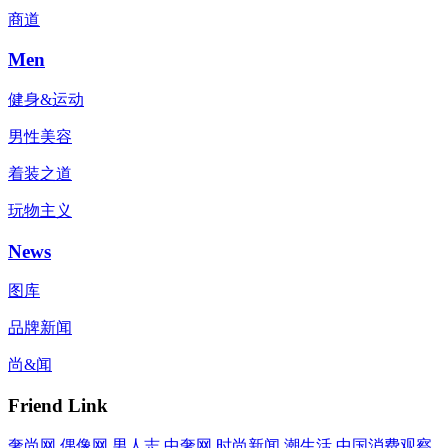
商道
Men
健身&运动
男性美容
着装之道
玩物主义
News
图库
品牌新闻
尚&闻
Friend Link
奢尚网
偶像网
男人志
中奢网
时尚新闻
潮生活
中国消费观察