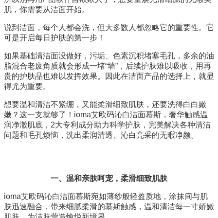
肌，你需要从洁面开始。
说到洁面，每个人都会洗，但大多数人都忽略它的重要性。它
可是开启每日护肤的第一步！
如果基础清洁面没做好，污垢、色素沉积堵塞毛孔，多余的油
脂混合老废角质就会形成一堵“墙”，后续护肤难以吸收，用再
贵的护肤品也难以发挥效果。因此在洁面产品的选择上，就显
得尤为重要。
想要温和清洁不紧绷，又能柔滑细致肌肤，还要洗得白白嫩
嫩？这一支就够了！
ioma艾欧码沁白洁面慕斯，奢华触感温
润净澈肌底，2大专利成分助力科学护肤，完美解决各种清洁
问题和毛孔烦恼，洗出柔润清透、沁白亮采的无暇净颜。
一、温和亲肤呵宠，柔滑细致肌肤
ioma艾欧码沁白洁面慕斯宛如薄纱般轻盈质地，涂抹间与肌
肤迅速融合，带来细腻柔滑的慕斯触感，温和清洁每一寸娇嫩
肌肤，为洁肤营造愉悦新境界。