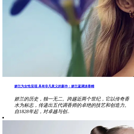
娇兰为女性呈现 具有非凡意义的新作：娇兰蓝调淡香精
娇兰的历史，独一无二。跨越近两个世纪，它以传奇香
水为标志，传递出五代调香师的卓绝的技艺和创造力。
自1828年起，对卓越与创..