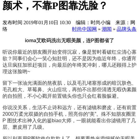
颜术，不靠P图靠洗脸？
发布时间
2019年01月10日 10:30 编辑：时尚小编 来源：网
络
时尚中国网
»
潮闻
»
品牌头条
ioma艾欧码洗出无暇美颜，连
P图都省了
听说你最近的朋友圈开始变得沉寂，像是暂时看破红尘清心寡
欲？同事们会心一笑心知肚明，还不是因为临近年终，你通宵
达旦疯狂加班赶项目，向最后的年终奖冲刺，哪儿还顾得上护
理这张脸哟
~
留下一张油光满面的熬夜肌，以及毛孔堵塞形成的暗沉肤色、
毛孔粗大、草莓鼻、火山痘坑，再拍不出那些清透无暇伪素颜
的自拍照，不小心戳开前置镜头你也只会红着脸躲避。
你说没关系，生活不止诗和远方，还有滤镜和磨皮，还有前置
2000万柔光双摄的自拍手机，照亮你的“美”。殊不知朋友圈里
P 图技术出神入化的鉴biao大师，一眼就能看出你滤镜用了几
层、磨皮用了几级。
所以别再用
P图软件自欺欺人了，想要重焕光滑细腻的无暇美