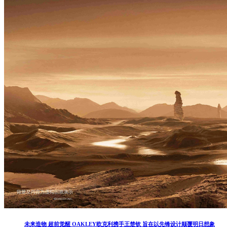
未来造物 超前觉醒 OAKLEY欧克利携手王楚钦 旨在以先锋设计颠覆明日想象