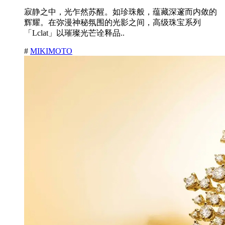
寂静之中，光乍然苏醒。如珍珠般，蕴藏深邃而内敛的
辉耀。在弥漫神秘氛围的光影之间，高级珠宝系列
「Lclat」以璀璨光芒诠释品..
#
MIKIMOTO