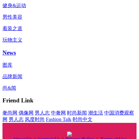
健身&运动
男性美容
着装之道
玩物主义
News
图库
品牌新闻
尚&闻
Friend Link
奢尚网
偶像网
男人志
中奢网
时尚新闻
潮生活
中国消费观察
网
男人志
风度时尚
Fashion Talk
时尚中文