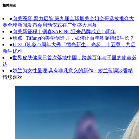
相关阅读
●
向美苍穹 聚力启航 第九届全球最美空姐空哥选拔推介大
赛全球新闻发布会启动仪式在广州盛大启幕
●
向美新征程｜锁春SARING迎来品牌成立15周年
●
焦点 | Tiffany的美学创造力，如何让百年积淀持续生长？
●
JUZUI玖姿25周年大秀「循光新生」光起二十五载，共启
新生优雅
●
世界皮肤健康日首次落地中国，跨越百年与千里的使命必
达
●
娇兰为女性呈现 具有非凡意义的新作：娇兰蓝调淡香精
猜您喜欢