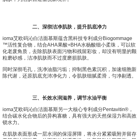
二、
深彻洁净肌肤，提升肌底净力
ioma艾欧码沁白洁面慕斯蕴含黑科技专利成分
Biogommage
™活性复合物，结合AHA果酸+BHA水杨酸细小柔珠，可以软
化老废角质，去除肌肤表面污物和残留彩妆，却没有明显的颗
粒磨砂感，洁净肌肤而不过度磨损肌肤。
同时深彻毛孔，洗净油脂污垢；抑制黑色素沉积，加速细胞新
陈代谢，还原肌底充沛净化力，令肌肤细腻柔滑，匀净剔透。
三、
长效水润滋养，调节水油平衡
ioma艾欧码沁白洁面慕斯另一大核心专利成分
Pentavitin®，
结合碳水化合物后的异构寡糖，具有强大的天然保湿力和高效
锁水力。
在肌肤表面形成一层水润的保湿屏障，将水分紧紧吸附并留存