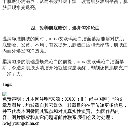
于肌底沁润滋养，从而有效舒缓干燥，改善肌肤油脂平衡，肌
肤展现水光透亮。
四、
改善肌底暗沉，焕亮匀净沁白
温润净澈肌肤的同时，
ioma艾欧码沁白洁面慕斯能够对抗肌
底黯哑、发黄、不均，有效提升肌肤透白度和光泽感，肌肤由
内而外焕发匀净透亮。
柔润匀净的肌础是焕亮沁白的前提，
ioma艾欧码沁白洁面慕
斯，令透亮肌肤从清洁开始就被深层唤醒，即刻还原肌肤充沛
「净」力。
Tags:
免责声明：凡本网注明“来源：XXX（非时尚中国网）”的文
章及图片，均转载自其它媒体，转载目的在于传递更多信息，
并不代表本网赞同其观点和对其真实性负责。 如因作品内
容、图片版权和其它问题请邮件联系,我们会及时处理：
lwl@youngchina.cn