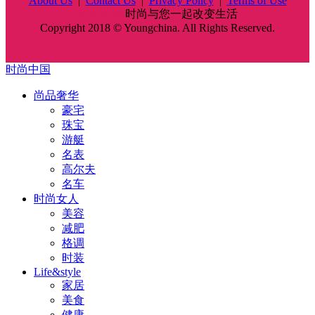
About Us
|
Contact Us
|
Privacy Policy
|
Terms of Use
时尚中国
时尚与您一起改变生活
Copyright 2018 © Youngchina. All Rights Reserved.
时尚中国
尚品奢华
豪宅
珠宝
游艇
名表
高尔夫
名车
时尚女人
美容
减肥
格调
时装
Life&style
家居
美食
健康