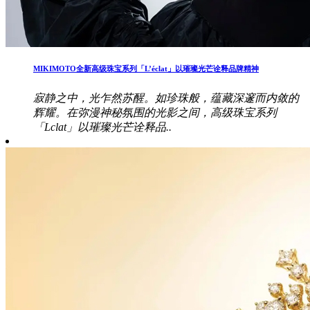
MIKIMOTO全新高级珠宝系列「L’éclat」以璀璨光芒诠释品牌精神
寂静之中，光乍然苏醒。如珍珠般，蕴藏深邃而内敛的
辉耀。在弥漫神秘氛围的光影之间，高级珠宝系列
「Lclat」以璀璨光芒诠释品..