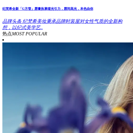
纪梵希全新「G方管」唇膏执掌缎光引力，唇间高光，本色由你
品牌头条
纪梵希美妆秉承品牌时装屋对女性气质的全新构
想，以纪式美学艺..
热点
MOST POPULAR