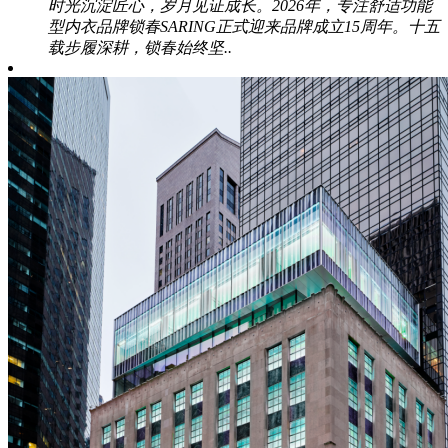
时光沉淀匠心，岁月见证成长。2026年，专注舒适功能
型内衣品牌锁春SARING正式迎来品牌成立15周年。十五
载步履深耕，锁春始终坚..