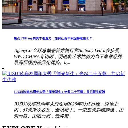
焦点 | Tiffany的美学创造力，如何让百年积淀持续生长？
TiffanyCo.全球总裁兼首席执行官Anthony Ledru在接受
WWD CHINA专访时，明确将艺术性称为当下奢侈品牌
最高层级的差异化优势。by..
JUZUI玖姿25周年大秀「循光新生」光起二十五载，共启新生优雅
JUZUI玖姿25周年大秀现场2026年8月5日晚，秀场之
内，灯光渐次收拢，全场暗下。一束追光刺破静谧，由
聚而散、由散而归，最终聚..