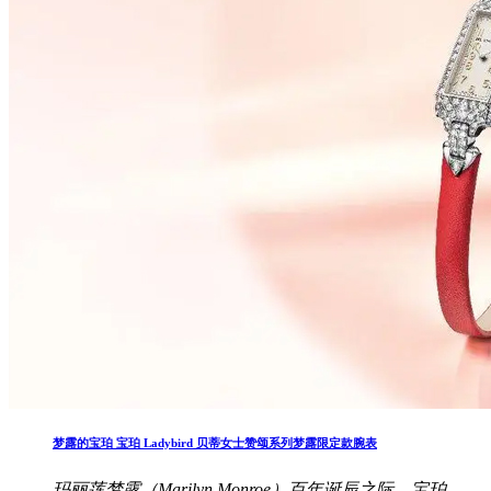
梦露的宝珀 宝珀 Ladybird 贝蒂女士赞颂系列梦露限定款腕表
玛丽莲梦露（Marilyn Monroe）百年诞辰之际，宝珀