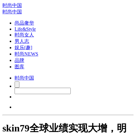
时尚中国
时尚中国
尚品奢华
Life&Style
时尚女人
男人志
娱乐[趣]
时尚NEWS
品牌
图库
时尚中国
skin79全球业绩实现大增，明