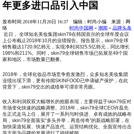
年更多进口品引入中国
发布时间
2018年11月26日 16:37 编辑：时尚小编 来源：网
络
时尚中国网
»
潮闻
»
品牌头条
近日， 全球知名美妆集团skin79在韩国首尔的全球年度会议
上公布截止2018年10月的业绩报告。报告显示，skin79全球
销售额达1720.9亿韩元，实现净利润325.5亿韩元，同比增长
198%和211%。同时，skin79全球销售市场已拓展至49个国
家和地区，市场数量已翻番。
2018年，全球化妆品市场竞争愈发激烈，众多知名美妆集团
业绩出现下滑，更有传闻SKINFOOD已申请破产保护，在此
背景下，skin79交出的成绩单可谓非常亮眼。
收入和利润双双大幅增长的抢眼表现，主要得益于skin79应对
市场变化快速的战略调整。2018年，skin79全球CEO许磊先
生正式走马上任，展开了一系列与时俱进、卓有成效的战略布
局，skin79全面落实“多头并举，再造传奇”的新战略部署，在
加快渠道拓展、快速产品迭代、运营结构优化、全面宣传出击
等方面为品牌的发展进行了持续赋能。