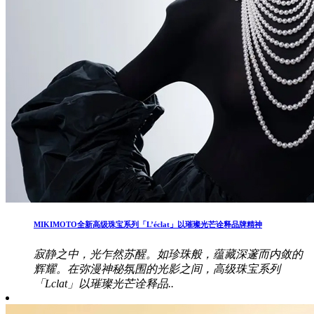
MIKIMOTO全新高级珠宝系列「L’éclat」以璀璨光芒诠释品牌精神
寂静之中，光乍然苏醒。如珍珠般，蕴藏深邃而内敛的
辉耀。在弥漫神秘氛围的光影之间，高级珠宝系列
「Lclat」以璀璨光芒诠释品..