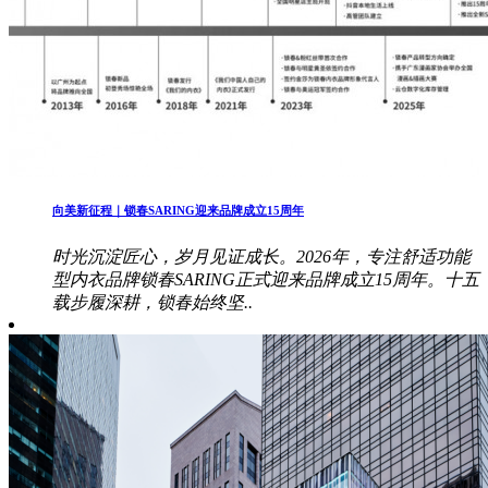
向美新征程｜锁春SARING迎来品牌成立15周年
时光沉淀匠心，岁月见证成长。2026年，专注舒适功能
型内衣品牌锁春SARING正式迎来品牌成立15周年。十五
载步履深耕，锁春始终坚..