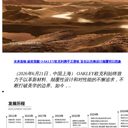
未来造物 超前觉醒 OAKLEY欧克利携手王楚钦 旨在以先锋设计颠覆明日想象
（2026年6月21日，中国上海） OAKLEY欧克利始终致
力于以革新材料、颠覆性设计和对性能的不懈追求，不
断打破美学的边界。如今，..