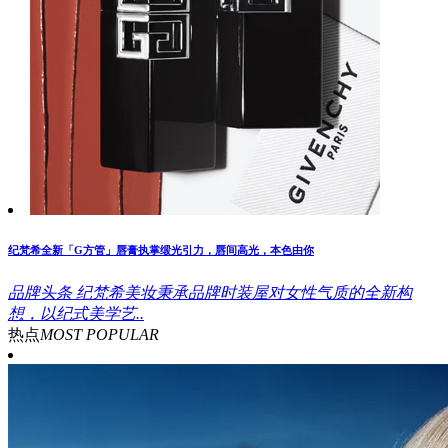
纪梵希全新「G方管」唇膏执掌缎光引力，唇间高光，本色由你
品牌头条
纪梵希美妆秉承品牌时装屋对女性气质的全新构
想，以纪式美学艺..
热点
MOST POPULAR