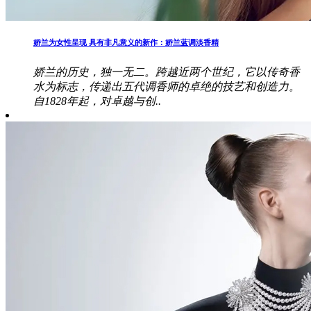
娇兰为女性呈现 具有非凡意义的新作：娇兰蓝调淡香精
娇兰的历史，独一无二。跨越近两个世纪，它以传奇香
水为标志，传递出五代调香师的卓绝的技艺和创造力。
自1828年起，对卓越与创..