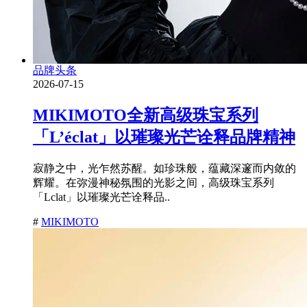
品牌头条
2026-07-15
MIKIMOTO全新高级珠宝系列
「L’éclat」以璀璨光芒诠释品牌精神
寂静之中，光乍然苏醒。如珍珠般，蕴藏深邃而内敛的
辉耀。在弥漫神秘氛围的光影之间，高级珠宝系列
「Lclat」以璀璨光芒诠释品..
#
MIKIMOTO