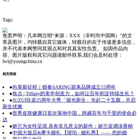
Tags:
免责声明：凡本网注明“来源：XXX（非时尚中国网）”的文
章及图片，均转载自其它媒体，转载目的在于传递更多信息，
并不代表本网赞同其观点和对其真实性负责。 如因作品内
容、图片版权和其它问题请邮件联系,我们会及时处理：
lwl@youngchina.cn
相关阅读
●
向美新征程｜锁春SARING迎来品牌成立15周年
●
焦点 | Tiffany的美学创造力，如何让百年积淀持续生长？
●
JUZUI玖姿25周年大秀「循光新生」光起二十五载，共启
新生优雅
●
世界皮肤健康日首次落地中国，跨越百年与千里的使命必
达
●
娇兰为女性呈现 具有非凡意义的新作：娇兰蓝调淡香精
●
中国大饭店&摩卡婚礼 【琥珀 · 婚礼秀】—— 您的婚