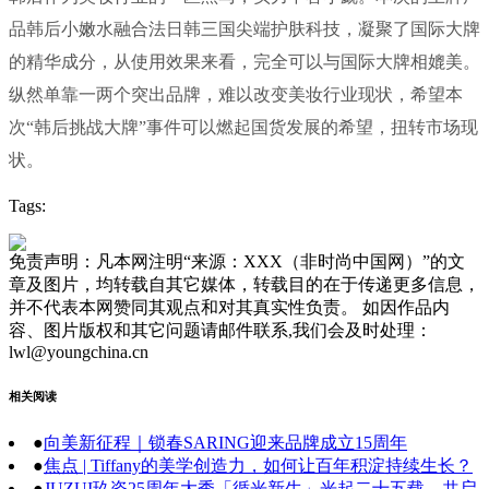
品韩后小嫩水融合法日韩三国尖端护肤科技，凝聚了国际大牌
的精华成分，从使用效果来看，完全可以与国际大牌相媲美。
纵然单靠一两个突出品牌，难以改变美妆行业现状，希望本
次“韩后挑战大牌”事件可以燃起国货发展的希望，扭转市场现
状。
Tags:
免责声明：凡本网注明“来源：XXX（非时尚中国网）”的文
章及图片，均转载自其它媒体，转载目的在于传递更多信息，
并不代表本网赞同其观点和对其真实性负责。 如因作品内
容、图片版权和其它问题请邮件联系,我们会及时处理：
lwl@youngchina.cn
相关阅读
●
向美新征程｜锁春SARING迎来品牌成立15周年
●
焦点 | Tiffany的美学创造力，如何让百年积淀持续生长？
●
JUZUI玖姿25周年大秀「循光新生」光起二十五载，共启