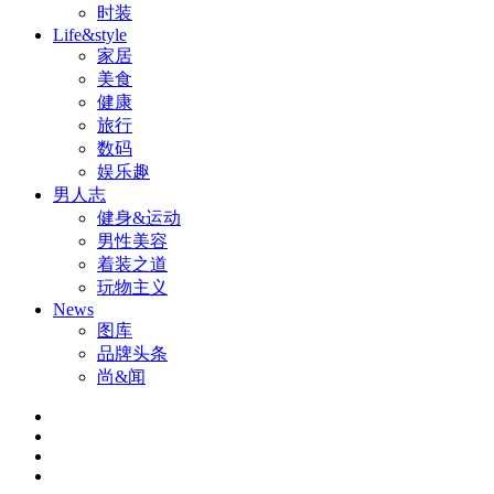
时装
Life&style
家居
美食
健康
旅行
数码
娱乐趣
男人志
健身&运动
男性美容
着装之道
玩物主义
News
图库
品牌头条
尚&闻