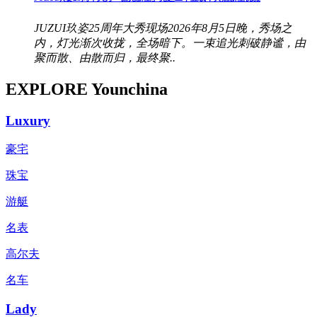
JUZUI玖姿25周年大秀现场2026年8月5日晚，秀场之
内，灯光渐次收拢，全场暗下。一束追光刺破静谧，由
聚而散、由散而归，最终聚..
EXPLORE Younchina
Luxury
豪宅
珠宝
游艇
名表
高尔夫
名车
Lady