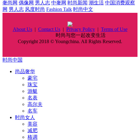
奢尚网
偶像网
男人志
中奢网
时尚新闻
潮生活
中国消费观察
网
男人志
风度时尚
Fashion Talk
时尚中文
About Us
|
Contact Us
|
Privacy Policy
|
Terms of Use
时尚中国
时尚与您一起改变生活
Copyright 2018 © Youngchina. All Rights Reserved.
时尚中国
尚品奢华
豪宅
珠宝
游艇
名表
高尔夫
名车
时尚女人
美容
减肥
格调