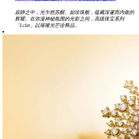
寂静之中，光乍然苏醒。如珍珠般，蕴藏深邃而内敛的
辉耀。在弥漫神秘氛围的光影之间，高级珠宝系列
「Lclat」以璀璨光芒诠释品..