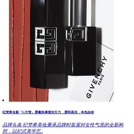
纪梵希全新「G方管」唇膏执掌缎光引力，唇间高光，本色由你
品牌头条
纪梵希美妆秉承品牌时装屋对女性气质的全新构
想，以纪式美学艺..