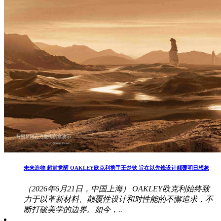
未来造物 超前觉醒 OAKLEY欧克利携手王楚钦 旨在以先锋设计颠覆明日想象
（2026年6月21日，中国上海） OAKLEY欧克利始终致
力于以革新材料、颠覆性设计和对性能的不懈追求，不
断打破美学的边界。如今，..