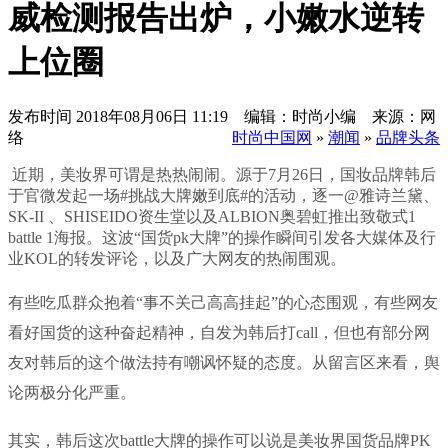
威检测报告出炉，小嫩水逆转
上位圈
发布时间
2018年08月06日 11:19 编辑：时尚小编 来源：网
络
时尚中国网
»
潮闻
»
品牌头条
近期，美妆界可谓是热热闹闹。源于7月26日，国妆品牌韩后
于官微发起一场#挑战大牌嫩到底#的活动，逐一@雅诗兰黛、
SK-II 、SHISEIDO资生堂以及ALBION奥碧虹推出致敬式1
battle 1海报。这波“国货pk大牌”的操作瞬间引发各大媒体及行
业KOL的转发评论，以及广大网友的热闹围观。
有些吃瓜群众抱着“事不关己高高挂起”的心态围观，有些网友
看好国货的这种奋起精神，自发为韩后打call，但也有部分网
友对韩后的这个做法持有嘲讽怀疑的态度。从留言区来看，舆
论两极分化严重。
其实，韩后这次battle大牌的操作可以说是美妆界国货品牌PK