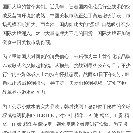
国际大牌的首个案例。近几年，随着国内化妆品行业技术的突
破及营销环境的成熟，中国美妆市场正处于高速增长阶段，市
场规模不断扩大。而当然，国内如此大的“蛋糕”自然吸引不少
国际大牌涌入。对比大量品牌力不足的国货，国际大牌正加速
蚕食中国美妆市场份额。
为了重燃国人对国货的消费信心，韩后作为本土首个化妆品牌
以致敬式名义掀起挑战。从预热、挑战到最终公布结果，不少
行业内外媒体或人士均持有怀疑态度。然而8.1日下午6点，韩
后Po出权威检测报告，并于第二天发出检测视频，证实了挑
战单品小嫩水的实力!
为了公示小嫩水的实力品质，韩后找到了总部位于伦敦的全球
权威检测机构INTERTEK，对S-神-精华、A-健-精华、T-贵-精
华、H-嫩-精华在保湿度、锁水度两个维度进行实验。为了保