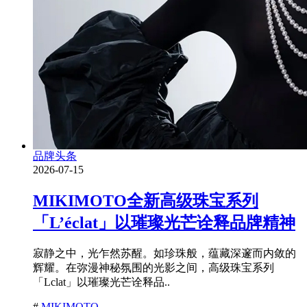
品牌头条
2026-07-15
MIKIMOTO全新高级珠宝系列
「L’éclat」以璀璨光芒诠释品牌精神
寂静之中，光乍然苏醒。如珍珠般，蕴藏深邃而内敛的
辉耀。在弥漫神秘氛围的光影之间，高级珠宝系列
「Lclat」以璀璨光芒诠释品..
#
MIKIMOTO