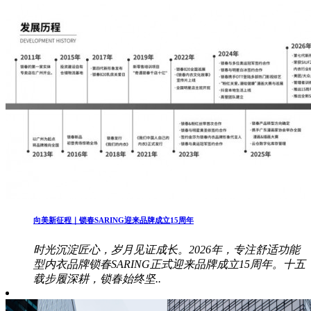
向美新征程｜锁春SARING迎来品牌成立15周年
时光沉淀匠心，岁月见证成长。2026年，专注舒适功能
型内衣品牌锁春SARING正式迎来品牌成立15周年。十五
载步履深耕，锁春始终坚..