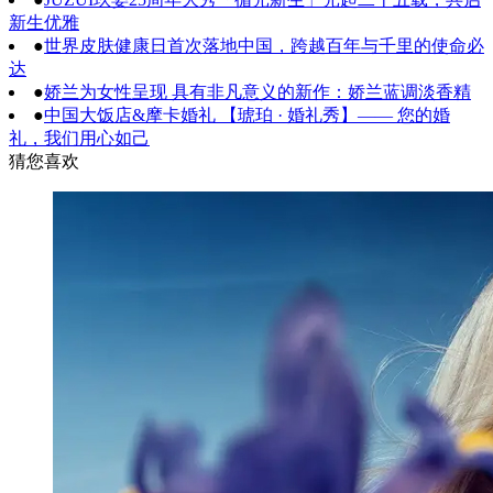
新生优雅
●
世界皮肤健康日首次落地中国，跨越百年与千里的使命必
达
●
娇兰为女性呈现 具有非凡意义的新作：娇兰蓝调淡香精
●
中国大饭店&摩卡婚礼 【琥珀 · 婚礼秀】—— 您的婚
礼，我们用心如己
猜您喜欢