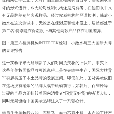
证结果公平公正，大牌产品全部直接采购自日本，实验采取盲
评的形式进行，即无论对检测机构还是消费者，在他们眼中只
有无品牌差别的客观样品。经过权威机构的严谨检测，韩后小
嫩水在这次测试中，无论是在保湿度和锁水度上，居然都处于
第二名!特别是在保湿度上与其他两款产品存在明显差异。
图：第三方检测机构INTERTEK检测：小嫩水与三大国际大牌
的盲评报告
这一实验结果无疑刷新了人们对国货美妆的旧认知。事实上，
这些年美妆国货品牌可以说得上是在夹缝中生存，国际大牌异
军突起挤压了本土品牌的发展空间。即便如此，国货美妆依旧
在这场没有硝烟的品牌大战中砥砺前行，如韩后、百雀羚等，
过硬的产品力正扭转着国内消费者“国货无好货”的错误认知，
同时无疑也给中国美妆品牌注入了一剂强心针。
韩后作为美妆行业的一匹黑马，实力不容小觑。本次的王牌产