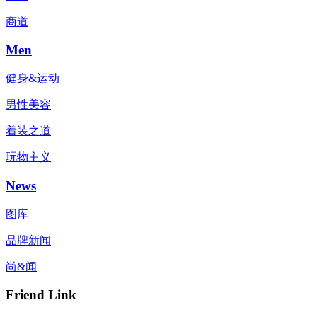
商道
Men
健身&运动
男性美容
着装之道
玩物主义
News
图库
品牌新闻
尚&闻
Friend Link