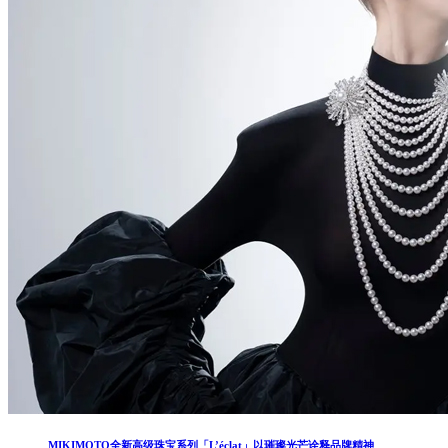
MIKIMOTO全新高级珠宝系列「L’éclat」以璀璨光芒诠释品牌精神