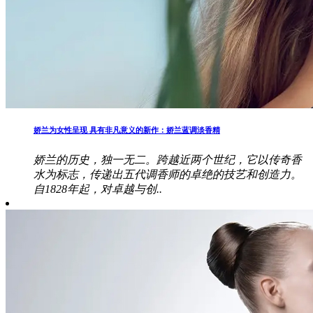
娇兰为女性呈现 具有非凡意义的新作：娇兰蓝调淡香精
娇兰的历史，独一无二。跨越近两个世纪，它以传奇香
水为标志，传递出五代调香师的卓绝的技艺和创造力。
自1828年起，对卓越与创..