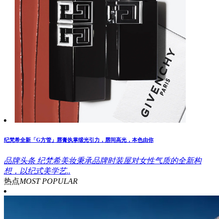
纪梵希全新「G方管」唇膏执掌缎光引力，唇间高光，本色由你
品牌头条
纪梵希美妆秉承品牌时装屋对女性气质的全新构
想，以纪式美学艺..
热点
MOST POPULAR