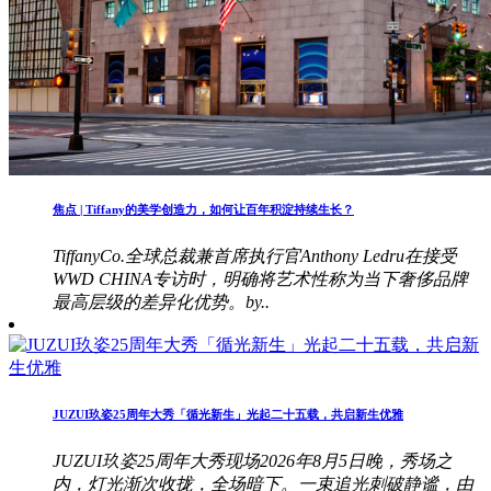
焦点 | Tiffany的美学创造力，如何让百年积淀持续生长？
TiffanyCo.全球总裁兼首席执行官Anthony Ledru在接受
WWD CHINA专访时，明确将艺术性称为当下奢侈品牌
最高层级的差异化优势。by..
JUZUI玖姿25周年大秀「循光新生」光起二十五载，共启新生优雅
JUZUI玖姿25周年大秀现场2026年8月5日晚，秀场之
内，灯光渐次收拢，全场暗下。一束追光刺破静谧，由