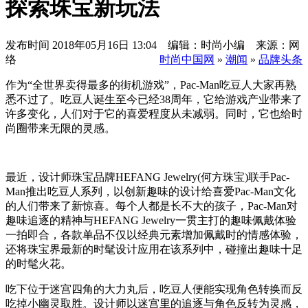
探索珠宝新玩法
发布时间
2018年05月16日 13:04 编辑：时尚小编 来源：网
络
时尚中国网
»
潮闻
»
品牌头条
作为“全世界卖得最多的街机游戏”，Pac-Man吃豆人大家再熟
悉不过了。吃豆人诞生至今已经38周年，它给游戏产业带来了
许多变化，人们对于它的喜爱程度从未减弱。同时，它也给时
尚圈带来无限的灵感。
最近，设计师珠宝品牌HEFANG Jewelry(何方珠宝)联手Pac-
Man推出吃豆人系列，以创新趣味的设计给喜爱Pac-Man文化
的人们带来了新惊喜。每个人都是长不大的孩子，Pac-Man对
趣味追逐的精神与HEFANG Jewelry一贯主打的趣味佩戴体验
一拍即合，各款单品不仅以经典元素增加佩戴时的情感体验，
还将珠宝界最新的时髦设计应用在该系列中，碰撞出趣味十足
的时髦火花。
吃下位于迷宫四角的大力丸后，吃豆人便能实现角色转换而反
吃掉小幽灵取胜。设计师以迷宫里的追逐与角色反转为灵感，