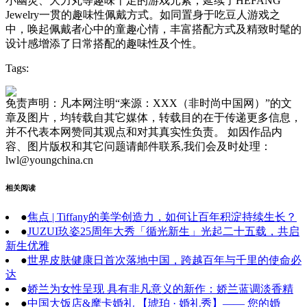
小幽灵、大力丸等趣味十足的游戏元素，延续了HEFANG
Jewelry一贯的趣味性佩戴方式。如同置身于吃豆人游戏之
中，唤起佩戴者心中的童趣心情，丰富搭配方式及精致时髦的
设计感增添了日常搭配的趣味性及个性。
Tags:
免责声明：凡本网注明“来源：XXX（非时尚中国网）”的文
章及图片，均转载自其它媒体，转载目的在于传递更多信息，
并不代表本网赞同其观点和对其真实性负责。 如因作品内
容、图片版权和其它问题请邮件联系,我们会及时处理：
lwl@youngchina.cn
相关阅读
●
焦点 | Tiffany的美学创造力，如何让百年积淀持续生长？
●
JUZUI玖姿25周年大秀「循光新生」光起二十五载，共启
新生优雅
●
世界皮肤健康日首次落地中国，跨越百年与千里的使命必
达
●
娇兰为女性呈现 具有非凡意义的新作：娇兰蓝调淡香精
●
中国大饭店&摩卡婚礼 【琥珀 · 婚礼秀】—— 您的婚