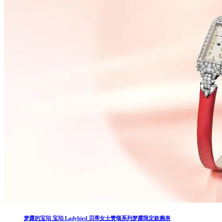
梦露的宝珀 宝珀 Ladybird 贝蒂女士赞颂系列梦露限定款腕表