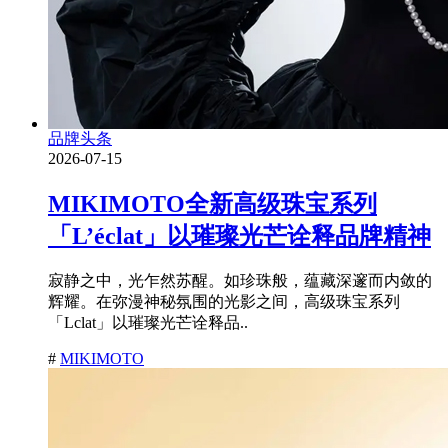
品牌头条
2026-07-15
MIKIMOTO全新高级珠宝系列
「L’éclat」以璀璨光芒诠释品牌精神
寂静之中，光乍然苏醒。如珍珠般，蕴藏深邃而内敛的
辉耀。在弥漫神秘氛围的光影之间，高级珠宝系列
「Lclat」以璀璨光芒诠释品..
#
MIKIMOTO