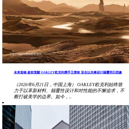
未来造物 超前觉醒 OAKLEY欧克利携手王楚钦 旨在以先锋设计颠覆明日想象
（2026年6月21日，中国上海） OAKLEY欧克利始终致
力于以革新材料、颠覆性设计和对性能的不懈追求，不
断打破美学的边界。如今，..