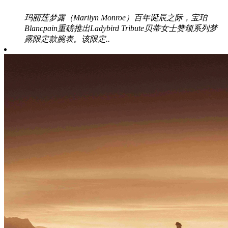
玛丽莲梦露（Marilyn Monroe）百年诞辰之际，宝珀
Blancpain重磅推出Ladybird Tribute贝蒂女士赞颂系列梦
露限定款腕表。该限定..