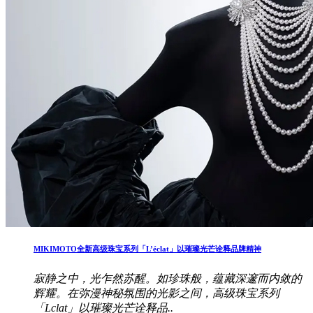
MIKIMOTO全新高级珠宝系列「L’éclat」以璀璨光芒诠释品牌精神
寂静之中，光乍然苏醒。如珍珠般，蕴藏深邃而内敛的
辉耀。在弥漫神秘氛围的光影之间，高级珠宝系列
「Lclat」以璀璨光芒诠释品..