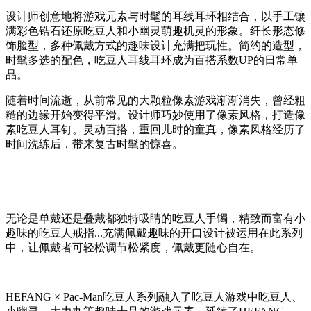
设计师创意地将游戏元素与时髦的耳线耳环相结合，以手工镶
满彩色锆石还原吃豆人和小幽灵萌趣机灵的形象。纤长形态修
饰脸型，多种佩戴方式的趣味设计充满把玩性。简约的造型，
时髦多选的配色，吃豆人耳线耳环成为百搭系数UP的日常单
品。
随着时间流逝，从前常见的大颗粒像素游戏渐渐消失，曾经粗
糙的边缘开始变得平滑。设计师巧妙使用了像素风格，打造像
素吃豆人耳钉。灵动百搭，重回儿时的童真，像素风格经历了
时间洗练后，带来复古时髦的惊喜。
无论是单戴还是叠戴都独特吸睛的吃豆人手镯，精致而富有小
趣味的吃豆人戒指...充满佩戴趣味的开口设计被运用在此系列
中，让佩戴者可轻松调节松紧度，佩戴更随心自在。
HEFANG × Pac-Man吃豆人系列融入了吃豆人游戏中吃豆人、