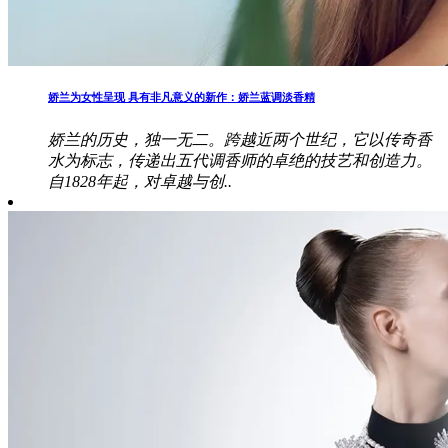
娇兰为女性呈现 具有非凡意义的新作：娇兰蓝调淡香精
娇兰的历史，独一无二。跨越近两个世纪，它以传奇香
水为标志，传递出五代调香师的卓绝的技艺和创造力。
自1828年起，对卓越与创..