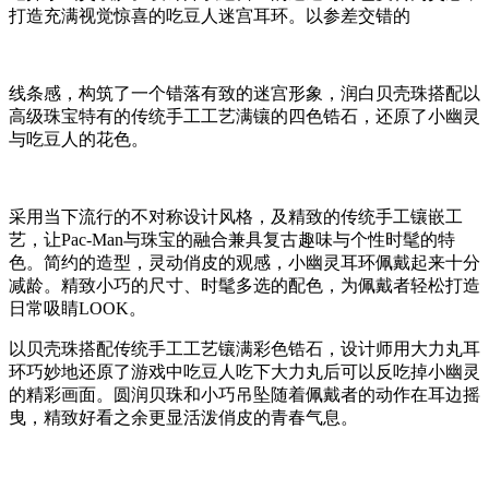
打造充满视觉惊喜的吃豆人迷宫耳环。以参差交错的
线条感，构筑了一个错落有致的迷宫形象，润白贝壳珠搭配以
高级珠宝特有的传统手工工艺满镶的四色锆石，还原了小幽灵
与吃豆人的花色。
采用当下流行的不对称设计风格，及精致的传统手工镶嵌工
艺，让Pac-Man与珠宝的融合兼具复古趣味与个性时髦的特
色。简约的造型，灵动俏皮的观感，小幽灵耳环佩戴起来十分
减龄。精致小巧的尺寸、时髦多选的配色，为佩戴者轻松打造
日常吸睛LOOK。
以贝壳珠搭配传统手工工艺镶满彩色锆石，设计师用大力丸耳
环巧妙地还原了游戏中吃豆人吃下大力丸后可以反吃掉小幽灵
的精彩画面。圆润贝珠和小巧吊坠随着佩戴者的动作在耳边摇
曳，精致好看之余更显活泼俏皮的青春气息。