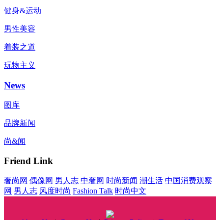
健身&运动
男性美容
着装之道
玩物主义
News
图库
品牌新闻
尚&闻
Friend Link
奢尚网
偶像网
男人志
中奢网
时尚新闻
潮生活
中国消费观察
网
男人志
风度时尚
Fashion Talk
时尚中文