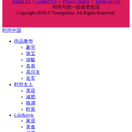
About Us
|
Contact Us
|
Privacy Policy
|
Terms of Use
时尚中国
时尚与您一起改变生活
Copyright 2018 © Youngchina. All Rights Reserved.
时尚中国
尚品奢华
豪宅
珠宝
游艇
名表
高尔夫
名车
时尚女人
美容
减肥
格调
时装
Life&style
家居
美食