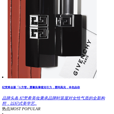
纪梵希全新「G方管」唇膏执掌缎光引力，唇间高光，本色由你
品牌头条
纪梵希美妆秉承品牌时装屋对女性气质的全新构
想，以纪式美学艺..
热点
MOST POPULAR