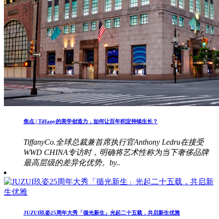
焦点 | Tiffany的美学创造力，如何让百年积淀持续生长？
TiffanyCo.全球总裁兼首席执行官Anthony Ledru在接受
WWD CHINA专访时，明确将艺术性称为当下奢侈品牌
最高层级的差异化优势。by..
JUZUI玖姿25周年大秀「循光新生」光起二十五载，共启新生优雅