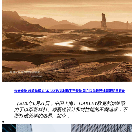
未来造物 超前觉醒 OAKLEY欧克利携手王楚钦 旨在以先锋设计颠覆明日想象
（2026年6月21日，中国上海） OAKLEY欧克利始终致
力于以革新材料、颠覆性设计和对性能的不懈追求，不
断打破美学的边界。如今，..