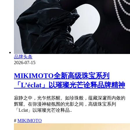
品牌头条
2026-07-15
MIKIMOTO全新高级珠宝系列
「L’éclat」以璀璨光芒诠释品牌精神
寂静之中，光乍然苏醒。如珍珠般，蕴藏深邃而内敛的
辉耀。在弥漫神秘氛围的光影之间，高级珠宝系列
「Lclat」以璀璨光芒诠释品..
#
MIKIMOTO