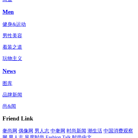
Men
健身&运动
男性美容
着装之道
玩物主义
News
图库
品牌新闻
尚&闻
Friend Link
奢尚网
偶像网
男人志
中奢网
时尚新闻
潮生活
中国消费观察
网
男人志
风度时尚
Fashion Talk
时尚中文