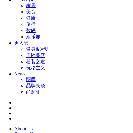
家居
美食
健康
旅行
数码
娱乐趣
男人志
健身&运动
男性美容
着装之道
玩物主义
News
图库
品牌头条
尚&闻
About Us