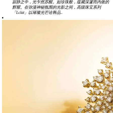
寂静之中，光乍然苏醒。如珍珠般，蕴藏深邃而内敛的
辉耀。在弥漫神秘氛围的光影之间，高级珠宝系列
「Lclat」以璀璨光芒诠释品..