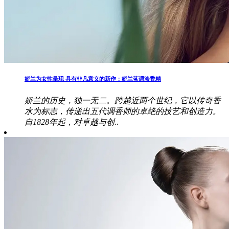
娇兰为女性呈现 具有非凡意义的新作：娇兰蓝调淡香精
娇兰的历史，独一无二。跨越近两个世纪，它以传奇香
水为标志，传递出五代调香师的卓绝的技艺和创造力。
自1828年起，对卓越与创..