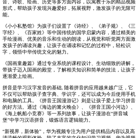
音、诗歌、绘画、历史等多方面内容，以寓教于乐的精品视频
形式，帮助孩子发现兴趣爱好，拓展视野，激发孩子的无限可
能。
《小小私塾馆》为孩子们设置了《诗经》、《弟子规》、《三
字经》、《百家姓》等中国传统的国学启蒙内容，通过精美的
手绘漫画、优美的音乐和生动的朗读，从视觉和听觉两方面激
发孩子的诵读兴趣，让孩子在诵读和记忆的过程中，轻松识
字，领悟中华传统文化的魅力。
《国画童趣篇》通过专业系统的课程设计、生动细致的讲解，
带孩子迈入国画的殿堂，了解相关知识和简单的技法，让孩子
逐渐爱上绘画。
拼音是学习汉字发音的基础, 随着拼音的应用越来越广泛，它
不仅可以帮助孩子查字典、学识字，还可以成为今后使用手机
和电脑的工具。《拼音王国漫游记》则是让孩子爱上学习拼音
的好方法。通过《海边的篝火晚会》、《拼音王国小河边》、
《海上帆船小竞赛》等一系列故事，让孩子漫游在“拼音城
堡”中学习汉语拼音，锻炼语言逻辑能力。
“新视界，新体验”，华为视频专注为用户提供精品内容以及高
清流畅的观影体验，除了丰富的文化知识学习视频，华为视频