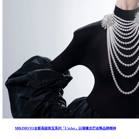
MIKIMOTO全新高级珠宝系列「L’éclat」以璀璨光芒诠释品牌精神