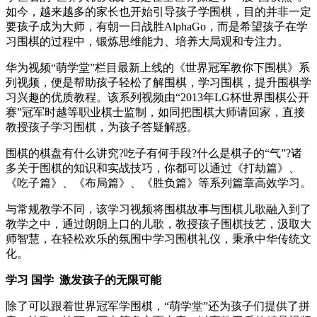
如今，越来越多的家长也开始引导孩子学围棋，目的并非一定
要孩子成为大师，有朝一日战胜AlphaGo，而是希望孩子在学
习围棋的过程中，锻炼思维能力、培养大局观和专注力。
华为视频“萌学堂”栏目最新上线的《世界冠军教你下围棋》系
列视频，便是帮助孩子轻松了解围棋，学习围棋，提升围棋学
习兴趣的优质教程。该系列视频由“2013年LG杯世界围棋公开
赛”冠军时越等职业棋士监制，如同把围棋大师请回家，直接
教授孩子学习围棋，为孩子答疑解惑。
围棋的棋盘有什么讲究?吃子有何手段?什么是棋子的“气”?诸
多关于围棋的知识和实战技巧，你都可以通过《打劫篇》、
《吃子篇》、《布局篇》、《胜负篇》等系列篇章高效学习。
与常规教学不同，该学习视频将围棋故事与围棋儿歌融入到了
教学之中，通过朗朗上口的儿歌，教授孩子围棋技艺，汲取大
师智慧，在轻松欢乐的氛围中学习围棋礼仪，秉承中华传统文
化。
学习
国学
激发孩子的无限可能
除了可以跟着世界冠军学围棋，“萌学堂”还为孩子们提供了拼