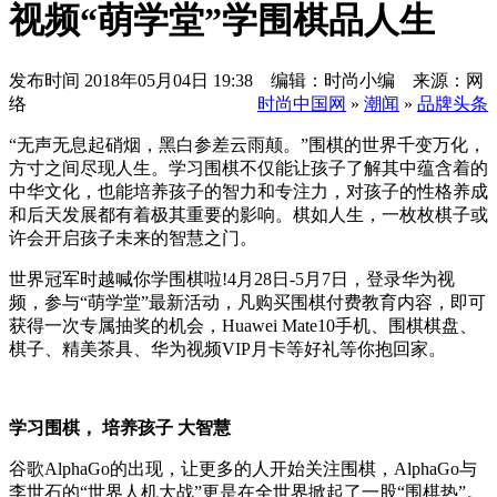
视频“萌学堂”学围棋品人生
发布时间
2018年05月04日 19:38 编辑：时尚小编 来源：网
络
时尚中国网
»
潮闻
»
品牌头条
“无声无息起硝烟，黑白参差云雨颠。”围棋的世界千变万化，
方寸之间尽现人生。学习围棋不仅能让孩子了解其中蕴含着的
中华文化，也能培养孩子的智力和专注力，对孩子的性格养成
和后天发展都有着极其重要的影响。棋如人生，一枚枚棋子或
许会开启孩子未来的智慧之门。
世界冠军时越喊你学围棋啦!4月28日-5月7日，登录华为视
频，参与“萌学堂”最新活动，凡购买围棋付费教育内容，即可
获得一次专属抽奖的机会，Huawei Mate10手机、围棋棋盘、
棋子、精美茶具、华为视频VIP月卡等好礼等你抱回家。
学习围棋，
培养孩子
大智慧
谷歌AlphaGo的出现，让更多的人开始关注围棋，AlphaGo与
李世石的“世界人机大战”更是在全世界掀起了一股“围棋热”。