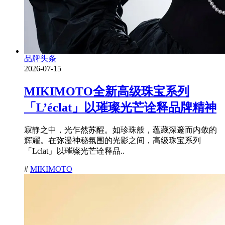
品牌头条
2026-07-15
MIKIMOTO全新高级珠宝系列
「L’éclat」以璀璨光芒诠释品牌精神
寂静之中，光乍然苏醒。如珍珠般，蕴藏深邃而内敛的
辉耀。在弥漫神秘氛围的光影之间，高级珠宝系列
「Lclat」以璀璨光芒诠释品..
#
MIKIMOTO