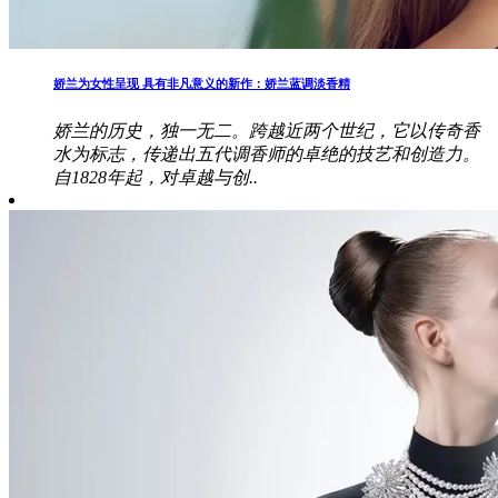
娇兰为女性呈现 具有非凡意义的新作：娇兰蓝调淡香精
娇兰的历史，独一无二。跨越近两个世纪，它以传奇香
水为标志，传递出五代调香师的卓绝的技艺和创造力。
自1828年起，对卓越与创..