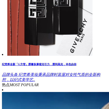
纪梵希全新「G方管」唇膏执掌缎光引力，唇间高光，本色由你
品牌头条
纪梵希美妆秉承品牌时装屋对女性气质的全新构
想，以纪式美学艺..
热点
MOST POPULAR