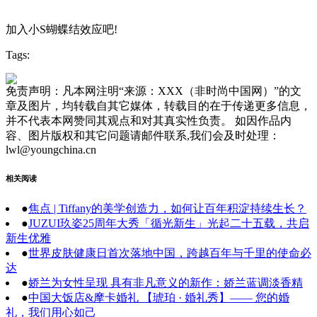
加入小S蝴蝶结效应吧!
Tags:
免责声明：凡本网注明“来源：XXX（非时尚中国网）”的文
章及图片，均转载自其它媒体，转载目的在于传递更多信息，
并不代表本网赞同其观点和对其真实性负责。 如因作品内
容、图片版权和其它问题请邮件联系,我们会及时处理：
lwl@youngchina.cn
相关阅读
●
焦点 | Tiffany的美学创造力，如何让百年积淀持续生长？
●
JUZUI玖姿25周年大秀「循光新生」光起二十五载，共启
新生优雅
●
世界皮肤健康日首次落地中国，跨越百年与千里的使命必
达
●
娇兰为女性呈现 具有非凡意义的新作：娇兰蓝调淡香精
●
中国大饭店&摩卡婚礼 【琥珀 · 婚礼秀】—— 您的婚
礼，我们用心如己