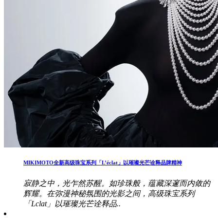
MIKIMOTO全新高级珠宝系列「L’éclat」以璀璨光芒诠释品牌精神
寂静之中，光乍然苏醒。如珍珠般，蕴藏深邃而内敛的
辉耀。在弥漫神秘氛围的光影之间，高级珠宝系列
「Lclat」以璀璨光芒诠释品..