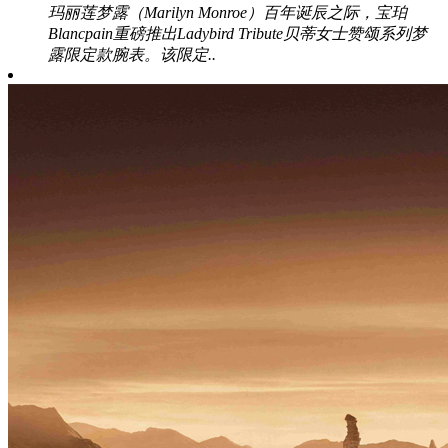
玛丽莲梦露（Marilyn Monroe）百年诞辰之际，宝珀
Blancpain重磅推出Ladybird Tribute贝蒂女士赞颂系列梦
露限定款腕表。该限定..