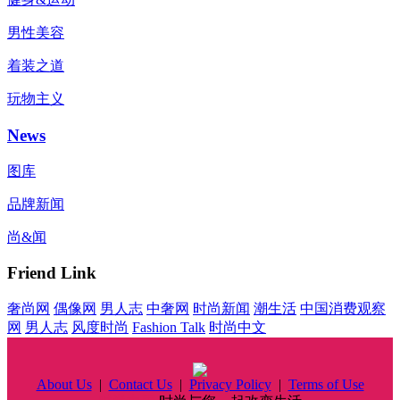
男性美容
着装之道
玩物主义
News
图库
品牌新闻
尚&闻
Friend Link
奢尚网
偶像网
男人志
中奢网
时尚新闻
潮生活
中国消费观察
网
男人志
风度时尚
Fashion Talk
时尚中文
About Us
|
Contact Us
|
Privacy Policy
|
Terms of Use