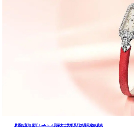
梦露的宝珀 宝珀 Ladybird 贝蒂女士赞颂系列梦露限定款腕表