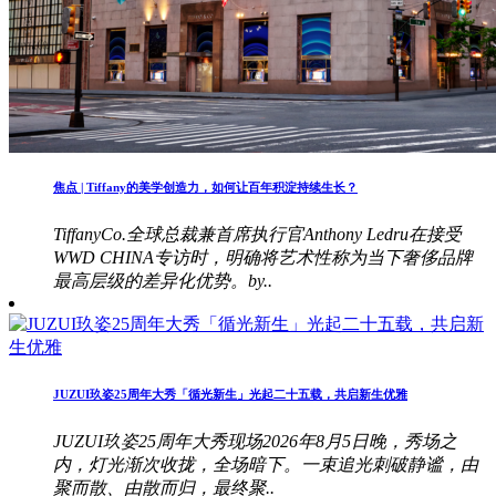
焦点 | Tiffany的美学创造力，如何让百年积淀持续生长？
TiffanyCo.全球总裁兼首席执行官Anthony Ledru在接受
WWD CHINA专访时，明确将艺术性称为当下奢侈品牌
最高层级的差异化优势。by..
JUZUI玖姿25周年大秀「循光新生」光起二十五载，共启新生优雅
JUZUI玖姿25周年大秀现场2026年8月5日晚，秀场之
内，灯光渐次收拢，全场暗下。一束追光刺破静谧，由
聚而散、由散而归，最终聚..