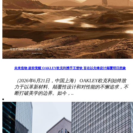
未来造物 超前觉醒 OAKLEY欧克利携手王楚钦 旨在以先锋设计颠覆明日想象
（2026年6月21日，中国上海） OAKLEY欧克利始终致
力于以革新材料、颠覆性设计和对性能的不懈追求，不
断打破美学的边界。如今，..