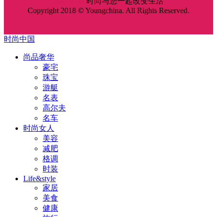
时尚中国
时尚与您一起改变生活
Copyright 2018 © Youngchina. All Rights Reserved.
时尚中国
尚品奢华
豪宅
珠宝
游艇
名表
高尔夫
名车
时尚女人
美容
减肥
格调
时装
Life&style
家居
美食
健康