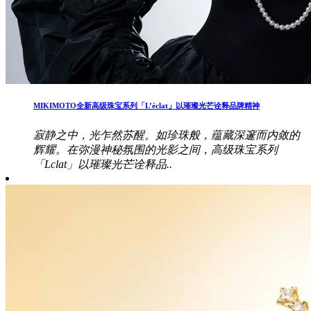
MIKIMOTO全新高级珠宝系列「L’éclat」以璀璨光芒诠释品牌精神
寂静之中，光乍然苏醒。如珍珠般，蕴藏深邃而内敛的
辉耀。在弥漫神秘氛围的光影之间，高级珠宝系列
「Lclat」以璀璨光芒诠释品..