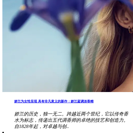
娇兰为女性呈现 具有非凡意义的新作：娇兰蓝调淡香精
娇兰的历史，独一无二。跨越近两个世纪，它以传奇香
水为标志，传递出五代调香师的卓绝的技艺和创造力。
自1828年起，对卓越与创..