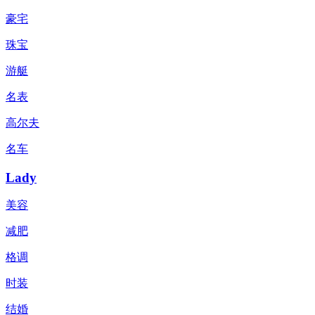
豪宅
珠宝
游艇
名表
高尔夫
名车
Lady
美容
减肥
格调
时装
结婚