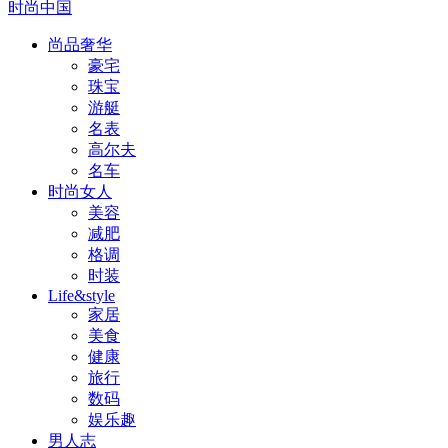
时尚中国
尚品奢华
豪宅
珠宝
游艇
名表
高尔夫
名车
时尚女人
美容
减肥
格调
时装
Life&style
家居
美食
健康
旅行
数码
娱乐趣
男人志