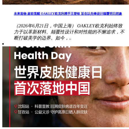
未来造物 超前觉醒 OAKLEY欧克利携手王楚钦 旨在以先锋设计颠覆明日想象
（2026年6月21日，中国上海） OAKLEY欧克利始终致
力于以革新材料、颠覆性设计和对性能的不懈追求，不
断打破美学的边界。如今，..