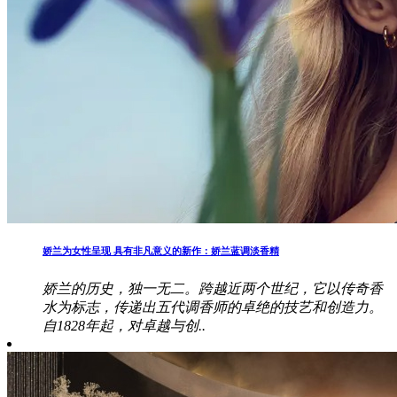
娇兰为女性呈现 具有非凡意义的新作：娇兰蓝调淡香精
娇兰的历史，独一无二。跨越近两个世纪，它以传奇香
水为标志，传递出五代调香师的卓绝的技艺和创造力。
自1828年起，对卓越与创..