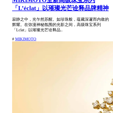
「L’éclat」以璀璨光芒诠释品牌精神
寂静之中，光乍然苏醒。如珍珠般，蕴藏深邃而内敛的
辉耀。在弥漫神秘氛围的光影之间，高级珠宝系列
「Lclat」以璀璨光芒诠释品..
#
MIKIMOTO