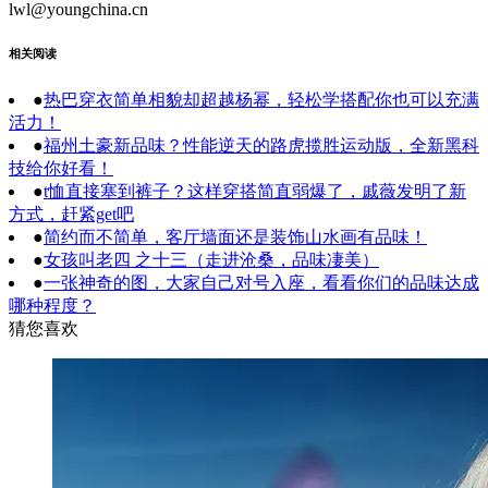
lwl@youngchina.cn
相关阅读
●
热巴穿衣简单相貌却超越杨幂，轻松学搭配你也可以充满
活力！
●
福州土豪新品味？性能逆天的路虎揽胜运动版，全新黑科
技给你好看！
●
t恤直接塞到裤子？这样穿搭简直弱爆了，戚薇发明了新
方式，赶紧get吧
●
简约而不简单，客厅墙面还是装饰山水画有品味！
●
女孩叫老四 之十三（走进沧桑，品味凄美）
●
一张神奇的图，大家自己对号入座，看看你们的品味达成
哪种程度？
猜您喜欢