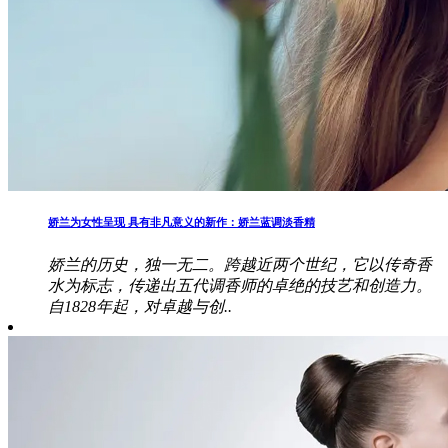
娇兰为女性呈现 具有非凡意义的新作：娇兰蓝调淡香精
娇兰的历史，独一无二。跨越近两个世纪，它以传奇香
水为标志，传递出五代调香师的卓绝的技艺和创造力。
自1828年起，对卓越与创..