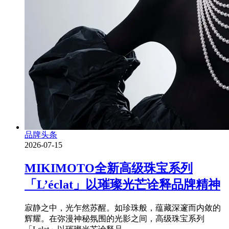
品牌头条
2026-07-15
MIKIMOTO全新高级珠宝系列
「L’éclat」以璀璨光芒诠释品牌精神
寂静之中，光乍然苏醒。如珍珠般，蕴藏深邃而内敛的
辉耀。在弥漫神秘氛围的光影之间，高级珠宝系列