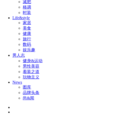
减肥
格调
时装
Life&style
家居
美食
健康
旅行
数码
娱乐趣
男人志
健身&运动
男性美容
着装之道
玩物主义
News
图库
品牌头条
尚&闻