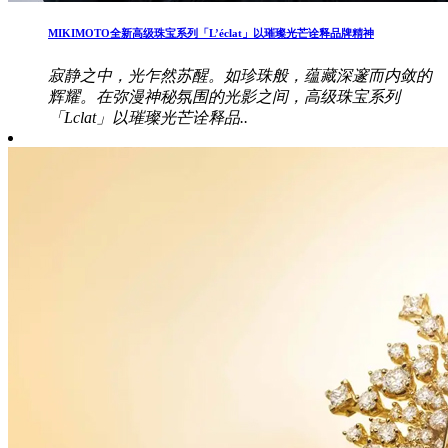
MIKIMOTO全新高级珠宝系列「L’éclat」以璀璨光芒诠释品牌精神
寂静之中，光乍然苏醒。如珍珠般，蕴藏深邃而内敛的
辉耀。在弥漫神秘氛围的光影之间，高级珠宝系列
「Lclat」以璀璨光芒诠释品..