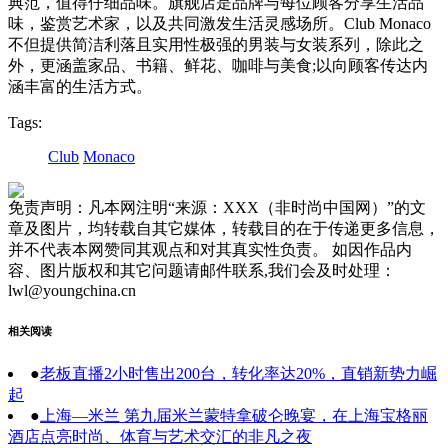
典范，值得仔细品味。旗舰店是品牌与每位顾客分享生活品
味，鉴赏艺术家，以及共同激发生活灵感场所。Club Monaco
不但提供简洁利落且实用性极强的男装与女装系列，除此之
外，更涵盖家品、书籍、鲜花、咖啡与美食;以向顾客传达内
涵丰富的生活方式。
Tags:
Club
Monaco
免责声明：凡本网注明“来源：XXX（非时尚中国网）”的文
章及图片，均转载自其它媒体，转载目的在于传递更多信息，
并不代表本网赞同其观点和对其真实性负责。 如因作品内
容、图片版权和其它问题请邮件联系,我们会及时处理：
lwl@youngchina.cn
相关阅读
●
老板直播2小时售出200台，转化率达20%，直销新势力崛
起
●
上海—米兰 第九届米兰蒙特拿破仑晚宴，在上海宝格丽
酒店点亮时尚、体育与艺术交汇的非凡之夜