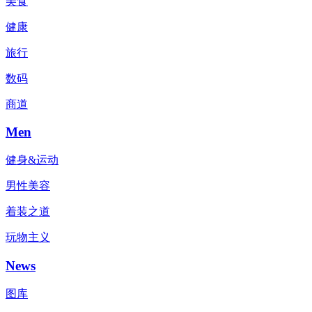
美食
健康
旅行
数码
商道
Men
健身&运动
男性美容
着装之道
玩物主义
News
图库