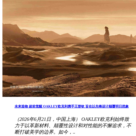
未来造物 超前觉醒 OAKLEY欧克利携手王楚钦 旨在以先锋设计颠覆明日想象
（2026年6月21日，中国上海） OAKLEY欧克利始终致
力于以革新材料、颠覆性设计和对性能的不懈追求，不
断打破美学的边界。如今，..