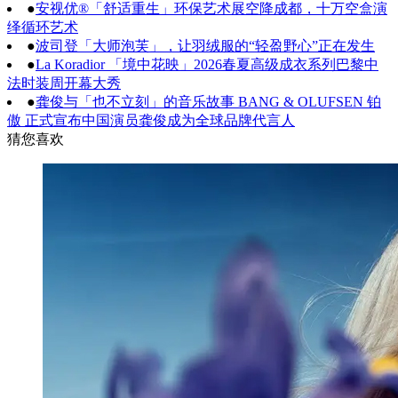
●
安视优®「舒适重生」环保艺术展空降成都，十万空盒演
绎循环艺术
●
波司登「大师泡芙」，让羽绒服的“轻盈野心”正在发生
●
La Koradior 「境中花映」2026春夏高级成衣系列巴黎中
法时装周开幕大秀
●
龚俊与「也不立刻」的音乐故事 BANG & OLUFSEN 铂
傲 正式宣布中国演员龚俊成为全球品牌代言人
猜您喜欢