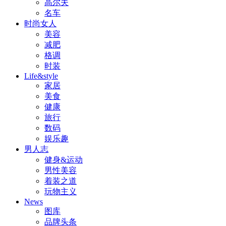
高尔夫
名车
时尚女人
美容
减肥
格调
时装
Life&style
家居
美食
健康
旅行
数码
娱乐趣
男人志
健身&运动
男性美容
着装之道
玩物主义
News
图库
品牌头条