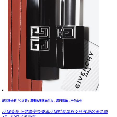
纪梵希全新「G方管」唇膏执掌缎光引力，唇间高光，本色由你
品牌头条
纪梵希美妆秉承品牌时装屋对女性气质的全新构