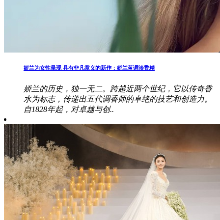
娇兰为女性呈现 具有非凡意义的新作：娇兰蓝调淡香精
娇兰的历史，独一无二。跨越近两个世纪，它以传奇香
水为标志，传递出五代调香师的卓绝的技艺和创造力。
自1828年起，对卓越与创..