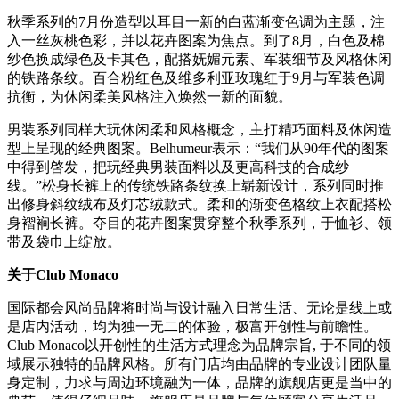
秋季系列的7月份造型以耳目一新的白蓝渐变色调为主题，注
入一丝灰桃色彩，并以花卉图案为焦点。到了8月，白色及棉
纱色换成绿色及卡其色，配搭妩媚元素、军装细节及风格休闲
的铁路条纹。百合粉红色及维多利亚玫瑰红于9月与军装色调
抗衡，为休闲柔美风格注入焕然一新的面貌。
男装系列同样大玩休闲柔和风格概念，主打精巧面料及休闲造
型上呈现的经典图案。Belhumeur表示：“我们从90年代的图案
中得到啓发，把玩经典男装面料以及更高科技的合成纱
线。”松身长裤上的传统铁路条纹换上崭新设计，系列同时推
出修身斜纹绒布及灯芯绒款式。柔和的渐变色格纹上衣配搭松
身褶裥长裤。夺目的花卉图案贯穿整个秋季系列，于恤衫、领
带及袋巾上绽放。
关于Club Monaco
国际都会风尚品牌将时尚与设计融入日常生活、无论是线上或
是店内活动，均为独一无二的体验，极富开创性与前瞻性。
Club Monaco以开创性的生活方式理念为品牌宗旨, 于不同的领
域展示独特的品牌风格。所有门店均由品牌的专业设计团队量
身定制，力求与周边环境融为一体，品牌的旗舰店更是当中的