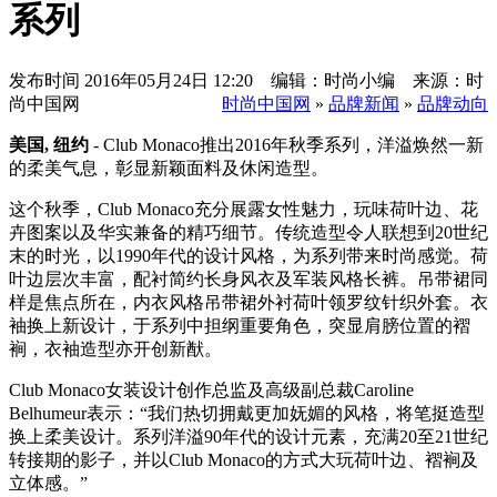
系列
发布时间
2016年05月24日 12:20 编辑：时尚小编 来源：时
尚中国网
时尚中国网
»
品牌新闻
»
品牌动向
美国, 纽约
- Club Monaco推出2016年秋季系列，洋溢焕然一新
的柔美气息，彰显新颖面料及休闲造型。
这个秋季，Club Monaco充分展露女性魅力，玩味荷叶边、花
卉图案以及华实兼备的精巧细节。传统造型令人联想到20世纪
末的时光，以1990年代的设计风格，为系列带来时尚感觉。荷
叶边层次丰富，配衬简约长身风衣及军装风格长裤。吊带裙同
样是焦点所在，内衣风格吊带裙外衬荷叶领罗纹针织外套。衣
袖换上新设计，于系列中担纲重要角色，突显肩膀位置的褶
裥，衣袖造型亦开创新猷。
Club Monaco女装设计创作总监及高级副总裁Caroline
Belhumeur表示：“我们热切拥戴更加妩媚的风格，将笔挺造型
换上柔美设计。系列洋溢90年代的设计元素，充满20至21世纪
转接期的影子，并以Club Monaco的方式大玩荷叶边、褶裥及
立体感。”