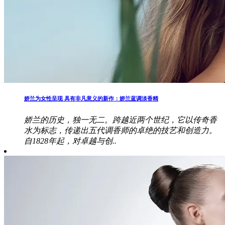
娇兰为女性呈现 具有非凡意义的新作：娇兰蓝调淡香精
娇兰的历史，独一无二。跨越近两个世纪，它以传奇香
水为标志，传递出五代调香师的卓绝的技艺和创造力。
自1828年起，对卓越与创..