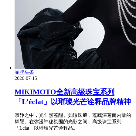
品牌头条
2026-07-15
MIKIMOTO全新高级珠宝系列
「L’éclat」以璀璨光芒诠释品牌精神
寂静之中，光乍然苏醒。如珍珠般，蕴藏深邃而内敛的
辉耀。在弥漫神秘氛围的光影之间，高级珠宝系列
「Lclat」以璀璨光芒诠释品..