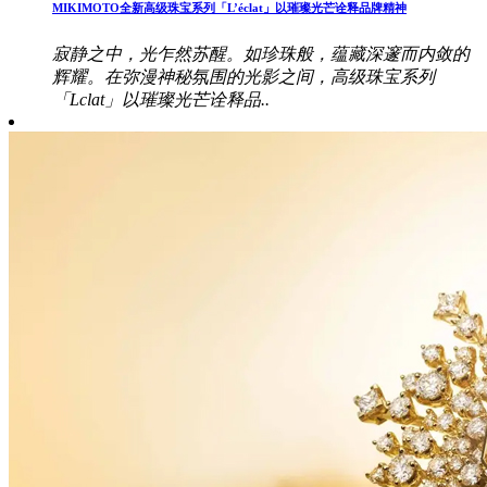
MIKIMOTO全新高级珠宝系列「L’éclat」以璀璨光芒诠释品牌精神
寂静之中，光乍然苏醒。如珍珠般，蕴藏深邃而内敛的
辉耀。在弥漫神秘氛围的光影之间，高级珠宝系列
「Lclat」以璀璨光芒诠释品..