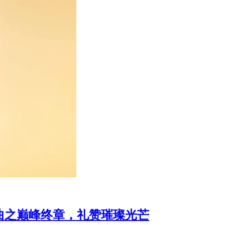
宝三部曲之巅峰终章，礼赞璀璨光芒