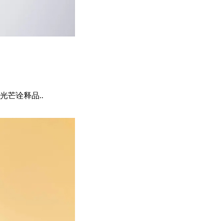
芒诠释品..