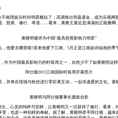
络
完全不能用娱乐时尚明星概括了：高调推出明嘉基金，成为乐视网
股、慈善、修行、孝道……看来，黄教主最近是满满的正能量啊
黄晓明被评为中国“最具慈善影响力明星”
么，他要去哪里呢?原来他要下江南。5月正是江南如诗如画的季节
时刻，作为中国最具影响力的时装周之一，自然少不了如黄晓明这
阿仕顿2015江南国际时装周开幕照片
店，并将在现场与粉丝进行零距离互动，一起传递爱的文化。黄
。
黄晓明与阿仕顿董事长龚政合影
命付出，心灵的纯粹与安静，让黄晓明又一次获得了修行。看来，
享受，也是一种别样的奉献。据了解，黄晓明牵手阿仕顿，越来
爱心的企业，这也是他选择与阿仕顿合作的原因之一。显然他们