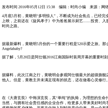
发布时间
2016年05月12日 15:38 编辑：时尚小编 来源：网
4月底5月初，黄晓明“多明惊人”，不断成为社会焦点，已经
上映，之前还在《旋风孝子》中为爸爸展示厨艺……投资、入
时尚之路。
据最新爆料，黄晓明5月份的一个重要行程是520示爱之旅。那
Angelababy?
据了解，5月20日是阿仕顿2016江南国际时装周开幕的重要
据爆料，此次江南之行，黄晓明会参观阿仕顿最大的超级旗舰
他人。但是，黄教主并未满足现有的状态，还在做着心灵修行
在《大唐玄奘》中饰演玄奘，其“单纯”的执拗，为理想的生
当然，与拥有社会责任感的企业合作，给更多人带来美好时尚
求极致的客户体验，并将文化融入到时尚产业中来，是一个有