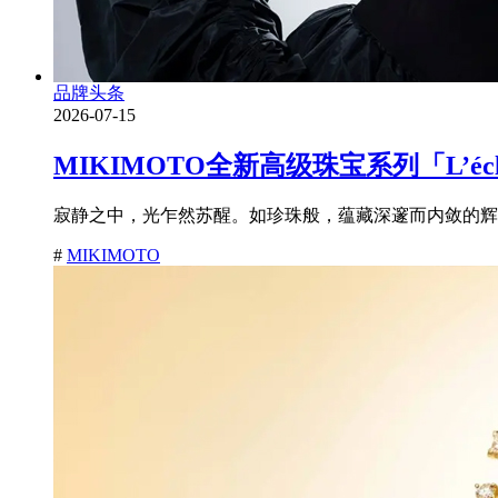
品牌头条
2026-07-15
MIKIMOTO全新高级珠宝系列「L’é
寂静之中，光乍然苏醒。如珍珠般，蕴藏深邃而内敛的辉耀
#
MIKIMOTO