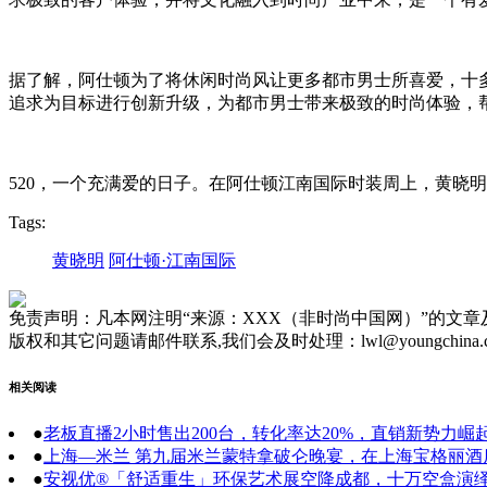
据了解，阿仕顿为了将休闲时尚风让更多都市男士所喜爱，十
追求为目标进行创新升级，为都市男士带来极致的时尚体验，
520，一个充满爱的日子。在阿仕顿江南国际时装周上，黄晓
Tags:
黄晓明
阿仕顿·江南国际
免责声明：凡本网注明“来源：XXX（非时尚中国网）”的文
版权和其它问题请邮件联系,我们会及时处理：lwl@youngchina.
相关阅读
●
老板直播2小时售出200台，转化率达20%，直销新势力崛
●
上海—米兰 第九届米兰蒙特拿破仑晚宴，在上海宝格丽
●
安视优®「舒适重生」环保艺术展空降成都，十万空盒演