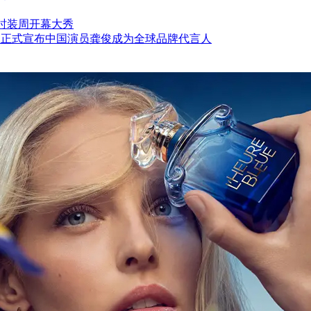
中法时装周开幕大秀
 铂傲 正式宣布中国演员龚俊成为全球品牌代言人