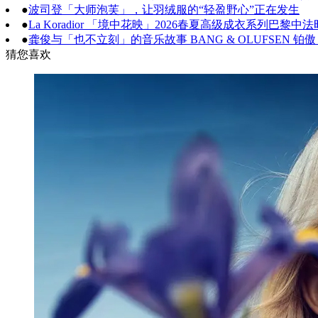
●
波司登「大师泡芙」，让羽绒服的“轻盈野心”正在发生
●
La Koradior 「境中花映」2026春夏高级成衣系列巴黎
●
龚俊与「也不立刻」的音乐故事 BANG & OLUFSEN
猜您喜欢