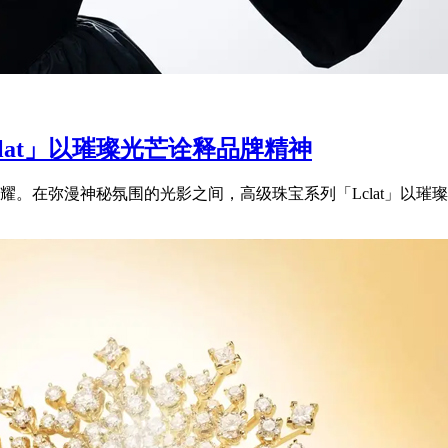
clat」以璀璨光芒诠释品牌精神
。在弥漫神秘氛围的光影之间，高级珠宝系列「Lclat」以璀璨光