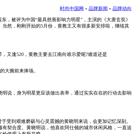
时尚中国网
»
品牌新闻
»
品牌动向
股东，被评为中国“最具慈善影响力明星”，主演的《大唐玄奘》
。当然，刚刚开始的5月份，黄教主又有很多新安排啦，继续其
，又逢520，黄教主要去江南向谁示爱呢?难道还是
样的大腕前来捧场。
晓明说，身为明星更应该做出表率，通过实实在在的行动去影响
对于受到艰难磨砺与心灵震撼的黄晓明来说，会更加记忆深刻。
越有契合度。黄晓明说，他喜欢阿仕顿的城市休闲风格，一直追
在价值观上有所共鸣。