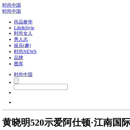
时尚中国
时尚中国
尚品奢华
Life&Style
时尚女人
男人志
娱乐[趣]
时尚NEWS
品牌
图库
时尚中国
黄晓明520示爱阿仕顿·江南国