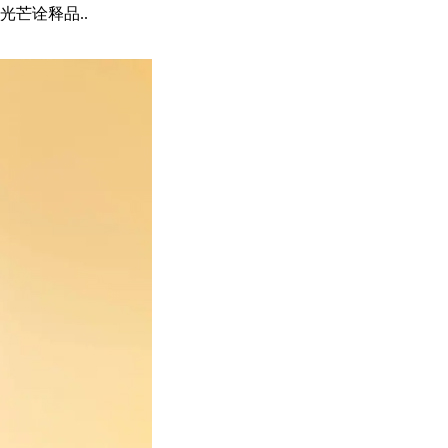
芒诠释品..