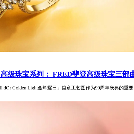
 LIGHT 高级珠宝系列： FRED斐登高级珠
「Soleil dOr Golden Light金辉耀日」篇章工艺图作为90周年庆典的重