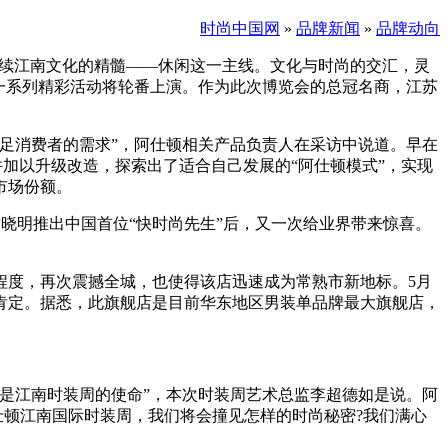
时尚中国网
»
品牌新闻
»
品牌动向
将延续江南文化的精髓——休闲这一主线。文化与时尚的交汇，灵
等一系列精彩活动将轮番上演。作为此次博览会的总冠名商，江苏
足消费者的需求”，阿仕顿相关产品负责人在采访中说道。早在
并加以升级改造，探索出了适合自己发展的“阿仕顿模式”，实现
市场份额。
人黄晓明推出中国首位“快时尚先生”后，又一次给业界带来惊喜。
爆程度，再次震撼全城，也使得该店迅速成为常熟市新地标。5月
肯定。据悉，此旗舰店是目前华东地区男装单品牌最大旗舰店，
是江南时装周的使命”，本次时装周艺术总监李超德如是说。阿
仕顿江南国际时装周，我们将会撞见怎样的时尚秘密?我们满心