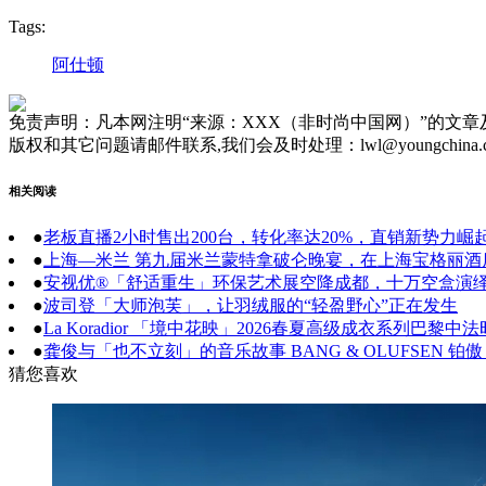
Tags:
阿仕顿
免责声明：凡本网注明“来源：XXX（非时尚中国网）”的文
版权和其它问题请邮件联系,我们会及时处理：lwl@youngchina.
相关阅读
●
老板直播2小时售出200台，转化率达20%，直销新势力崛
●
上海—米兰 第九届米兰蒙特拿破仑晚宴，在上海宝格丽
●
安视优®「舒适重生」环保艺术展空降成都，十万空盒演
●
波司登「大师泡芙」，让羽绒服的“轻盈野心”正在发生
●
La Koradior 「境中花映」2026春夏高级成衣系列巴黎
●
龚俊与「也不立刻」的音乐故事 BANG & OLUFSEN
猜您喜欢