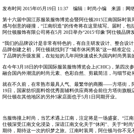
发布时间
2015年05月19日 11:37 编辑：时尚小编 来源：网
第十六届中国江苏服装服饰博览会暨阿仕顿2015江南国际时装
感与创意的碰撞，“江南织造”的传奇将在这里续写。届时，包
阿仕顿服饰有限公司将在5月 20日举办“2015‘印象’阿仕顿
“我们的品牌设计是非常有特色的，有自主研发设计、整合设
品牌创建之初，阿仕顿就找到了“城市休闲男装”这一精准定位
了品牌的升级发展，在短短的几年间快速成长为国内时尚男装
在今年3月18日的中国国际服装服饰博览会上(CHIC)，第四
融合国内外潮流的时尚元素、色彩自然、剪裁简洁，与细节处
就在不久前，在常熟市最具人气、最繁华的商圈——方塔街，阿
19日，国家纺织面料馆优秀面辅料供应商将会前往方塔街旗
阿仕顿在其他地区的另外5家店面也于5月1日同期开业。
当服饰撞上时尚，当艺术遇上江南，注定将是一场盛宴。“江
仕顿深受江南文化浸染，深谙江南文化关于“休闲”、关于“时
期待，期待这一次的织梦之旅。江南时装周，阿仕顿与你不见