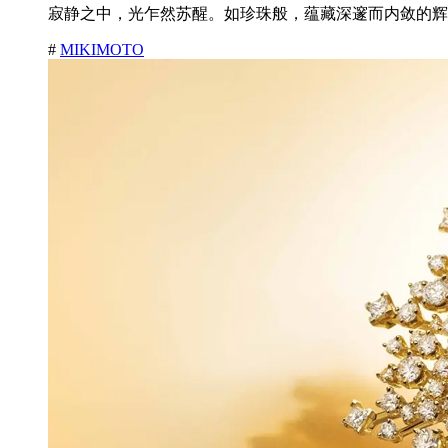
寂静之中，光乍然苏醒。如珍珠般，蕴藏深邃而内敛的辉耀
#
MIKIMOTO