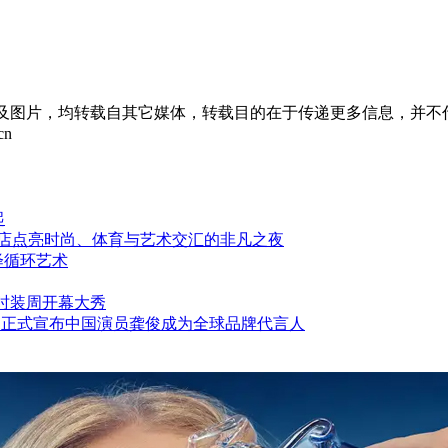
章及图片，均转载自其它媒体，转载目的在于传递更多信息，并不
cn
起
酒店点亮时尚、体育与艺术交汇的非凡之夜
绎循环艺术
中法时装周开幕大秀
 铂傲 正式宣布中国演员龚俊成为全球品牌代言人