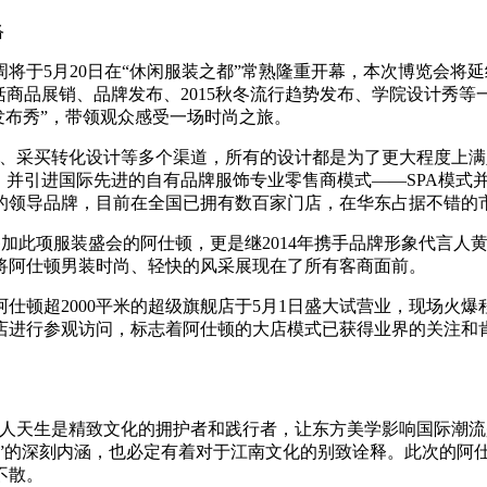
络
周将于5月20日在“休闲服装之都”常熟隆重开幕，本次博览会
括商品展销、品牌发布、2015秋冬流行趋势发布、学院设计秀
品牌发布秀”，带领观众感受一场时尚之旅。
计、采买转化设计等多个渠道，所有的设计都是为了更大程度上满
，并引进国际先进的自有品牌服饰专业零售商模式——SPA模式
的领导品牌，目前在全国已拥有数百家门店，在华东占据不错的
次参加此项服装盛会的阿仕顿，更是继2014年携手品牌形象代言
将阿仕顿男装时尚、轻快的风采展现在了所有客商面前。
仕顿超2000平米的超级旗舰店于5月1日盛大试营业，现场火
舰店进行参观访问，标志着阿仕顿的大店模式已获得业界的关注和
南人天生是精致文化的拥护者和践行者，让东方美学影响国际潮流
尚”的深刻内涵，也必定有着对于江南文化的别致诠释。此次的阿
不散。