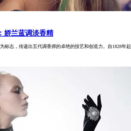
：娇兰蓝调淡香精
标志，传递出五代调香师的卓绝的技艺和创造力。自1828年起，