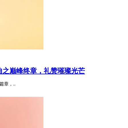
宝三部曲之巅峰终章，礼赞璀璨光芒
要篇章，..