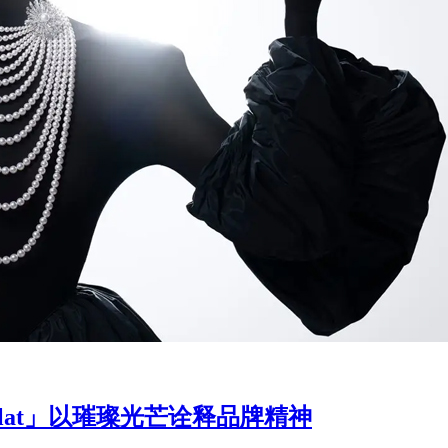
clat」以璀璨光芒诠释品牌精神