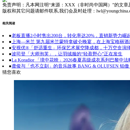
免责声明：凡本网注明“来源：XXX（非时尚中国网）”的文
版权和其它问题请邮件联系,我们会及时处理：lwl@youngchina.
相关阅读
●
老板直播2小时售出200台，转化率达20%，直销新势力崛
●
上海—米兰 第九届米兰蒙特拿破仑晚宴，在上海宝格丽
●
安视优®「舒适重生」环保艺术展空降成都，十万空盒演
●
波司登「大师泡芙」，让羽绒服的“轻盈野心”正在发生
●
La Koradior 「境中花映」2026春夏高级成衣系列巴黎
●
龚俊与「也不立刻」的音乐故事 BANG & OLUFSEN
猜您喜欢