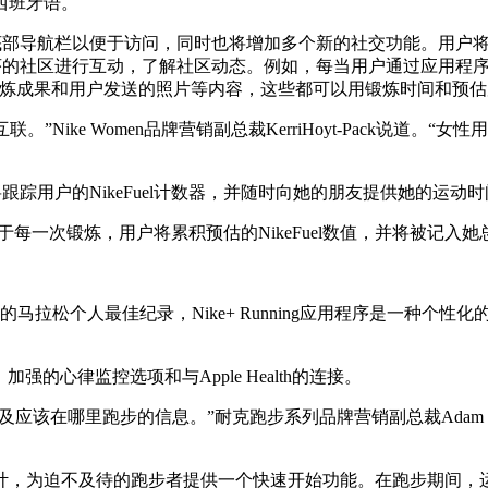
西班牙语。
底部导航栏以便于访问，同时也将增加多个新的社交功能。用户将可
序的社区进行互动，了解社区动态。例如，每当用户通过应用程
成果和用户发送的照片等内容，这些都可以用锻炼时间和预估赢得的
”Nike Women品牌营销副总裁KerriHoyt-Pack说
跟踪用户的NikeFuel计数器，并随时向她的朋友提供她的运动
对于每一次锻炼，用户将累积预估的NikeFuel数值，并将被记入她总
马拉松个人最佳纪录，Nike+ Running应用程序是一种个
、加强的心律监控选项和与Apple Health的连接。
跑步以及应该在哪里跑步的信息。”耐克跑步系列品牌营销副总裁Ada
计，为迫不及待的跑步者提供一个快速开始功能。在跑步期间，