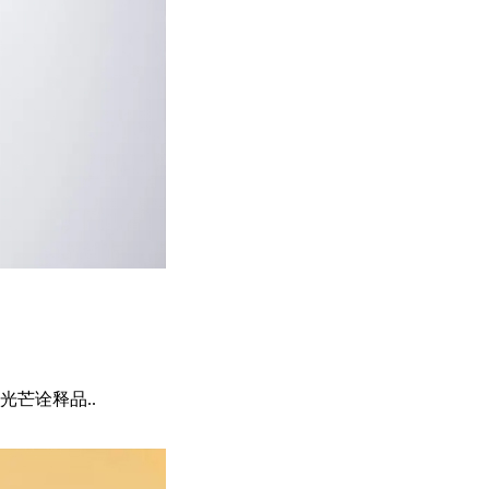
芒诠释品..