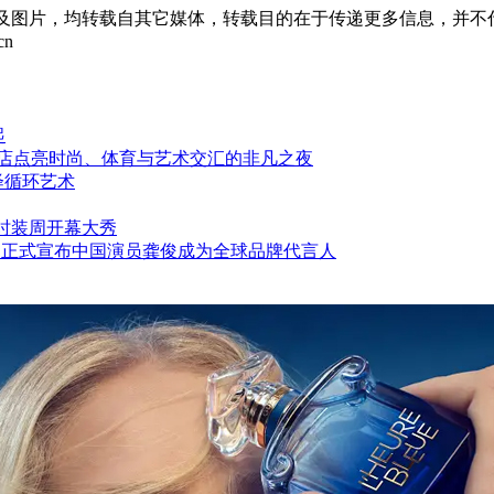
章及图片，均转载自其它媒体，转载目的在于传递更多信息，并不
cn
起
酒店点亮时尚、体育与艺术交汇的非凡之夜
绎循环艺术
中法时装周开幕大秀
 铂傲 正式宣布中国演员龚俊成为全球品牌代言人