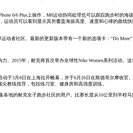
果在iPhone 6/6 Plus上操作，M8运动协同处理也可以跟踪
，运动员可以看到显示其所覆盖海拔高度、速度和心律的曲线快照。iPhone
以访问全球运动者社区。最新的更新版本带有一个新的选项卡：“Do M
，耐克将首次举办全球性Nike Women系列活动。这将包括各地的Nike
回活动于3月8日在上海拉开帷幕，并于6月26日在斯德哥尔摩收
顶尖教练指导，包括练习室、健身房和高强度训练。
行，将会汇集各地的耐克女子跑步社区的用户。比赛长度从10公里到