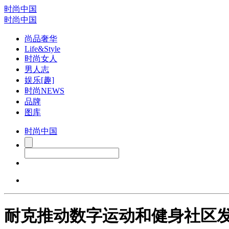
时尚中国
时尚中国
尚品奢华
Life&Style
时尚女人
男人志
娱乐[趣]
时尚NEWS
品牌
图库
时尚中国
耐克推动数字运动和健身社区