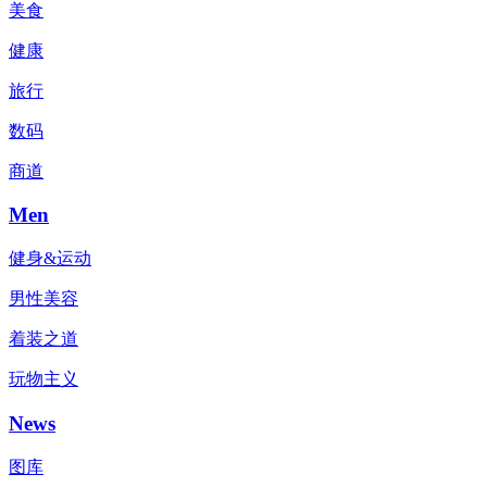
美食
健康
旅行
数码
商道
Men
健身&运动
男性美容
着装之道
玩物主义
News
图库