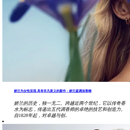
娇兰为女性呈现 具有非凡意义的新作：娇兰蓝调淡香精
娇兰的历史，独一无二。跨越近两个世纪，它以传奇香
水为标志，传递出五代调香师的卓绝的技艺和创造力。
自1828年起，对卓越与创..