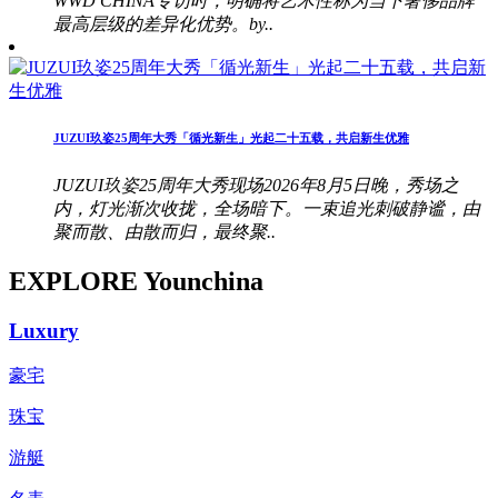
WWD CHINA专访时，明确将艺术性称为当下奢侈品牌
最高层级的差异化优势。by..
JUZUI玖姿25周年大秀「循光新生」光起二十五载，共启新生优雅
JUZUI玖姿25周年大秀现场2026年8月5日晚，秀场之
内，灯光渐次收拢，全场暗下。一束追光刺破静谧，由
聚而散、由散而归，最终聚..
EXPLORE Younchina
Luxury
豪宅
珠宝
游艇