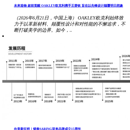
未来造物 超前觉醒 OAKLEY欧克利携手王楚钦 旨在以先锋设计颠覆明日想象
（2026年6月21日，中国上海） OAKLEY欧克利始终致
力于以革新材料、颠覆性设计和对性能的不懈追求，不
断打破美学的边界。如今，..
向美新征程｜锁春SARING迎来品牌成立15周年