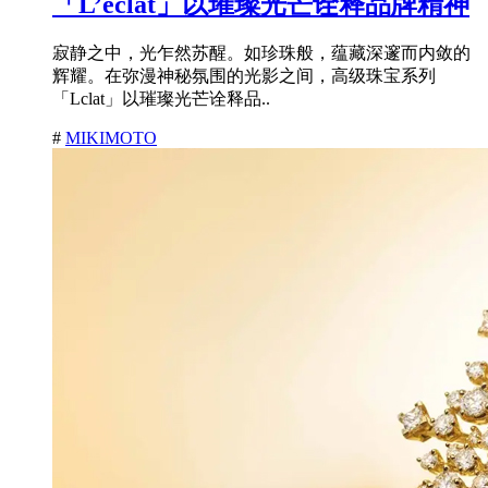
「L’éclat」以璀璨光芒诠释品牌精神
寂静之中，光乍然苏醒。如珍珠般，蕴藏深邃而内敛的
辉耀。在弥漫神秘氛围的光影之间，高级珠宝系列
「Lclat」以璀璨光芒诠释品..
#
MIKIMOTO