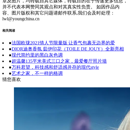
章及图片，均转载自其它媒体，转载目的在于传递更多信息，
并不代表本网赞同其观点和对其真实性负责。 如因作品内
容、图片版权和其它问题请邮件联系,我们会及时处理：
lwl@youngchina.cn
相关阅读
●
法国欧珑2021情人节限量版 让香气包裹无边界的爱
●
DIOR迪奥香氛 茹伊印花（TOILE DE JOUY）全新亮相
●
现代简约里的黑白灰色调
●
超温馨135平米美式三口之家，最爱餐厅照片墙
●
万科君望，科技感和舒适感并存的现代style
●
艺术之家，不一样的格调
猜您喜欢