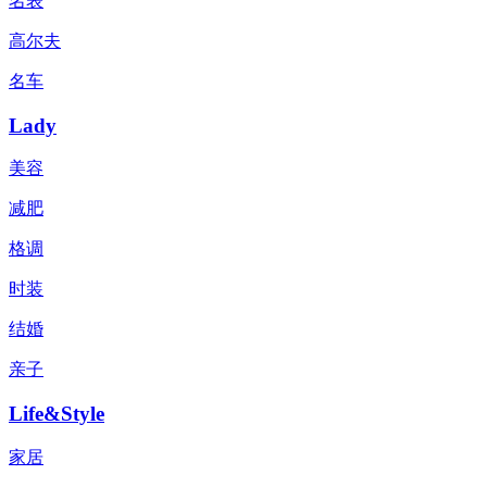
名表
高尔夫
名车
Lady
美容
减肥
格调
时装
结婚
亲子
Life&Style
家居