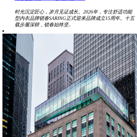
时光沉淀匠心，岁月见证成长。2026年，专注舒适功能
型内衣品牌锁春SARING正式迎来品牌成立15周年。十五
载步履深耕，锁春始终坚..