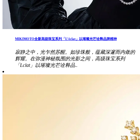
MIKIMOTO全新高级珠宝系列「L’éclat」以璀璨光芒诠释品牌精神
寂静之中，光乍然苏醒。如珍珠般，蕴藏深邃而内敛的
辉耀。在弥漫神秘氛围的光影之间，高级珠宝系列
「Lclat」以璀璨光芒诠释品..