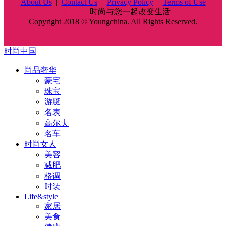
About Us
|
Contact Us
|
Privacy Policy
|
Terms of Use
时尚中国
时尚与您一起改变生活
Copyright 2018 © Youngchina. All Rights Reserved.
时尚中国
尚品奢华
豪宅
珠宝
游艇
名表
高尔夫
名车
时尚女人
美容
减肥
格调
时装
Life&style
家居
美食