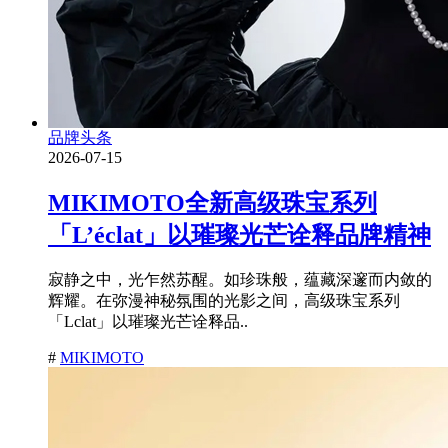
品牌头条
2026-07-15
MIKIMOTO全新高级珠宝系列
「L’éclat」以璀璨光芒诠释品牌精神
寂静之中，光乍然苏醒。如珍珠般，蕴藏深邃而内敛的
辉耀。在弥漫神秘氛围的光影之间，高级珠宝系列
「Lclat」以璀璨光芒诠释品..
#
MIKIMOTO