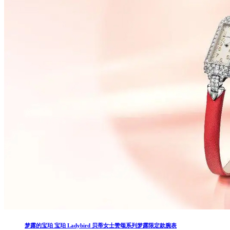
梦露的宝珀 宝珀 Ladybird 贝蒂女士赞颂系列梦露限定款腕表