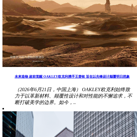
未来造物 超前觉醒 OAKLEY欧克利携手王楚钦 旨在以先锋设计颠覆明日想象
（2026年6月21日，中国上海） OAKLEY欧克利始终致
力于以革新材料、颠覆性设计和对性能的不懈追求，不
断打破美学的边界。如今，..