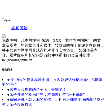
————————
Tags:
星座
带娃
免责声明：凡本网注明“来源：XXX（非时尚中国网）”的文
章及图片，均转载自其它媒体，转载目的在于传递更多信息，
并不代表本网赞同其观点和对其真实性负责。 如因作品内
容、图片版权和其它问题请邮件联系,我们会及时处理：
lwl@youngchina.cn
相关阅读
●
出生9天的婴儿高烧不退，只因妈妈这样护理新生儿最重
要的部位
●
这些人和狗狗的亲子照，美翻了！
●
亲子共享的欢乐时光，本周末让你“乐不思暑”
●
每间房都面朝大海的莱佛士，拥有最细腻干净的高品质沙
滩，亲子度假首选