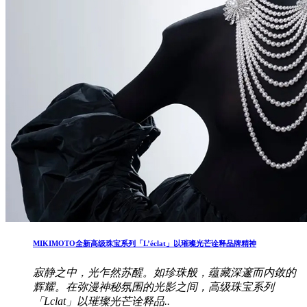
MIKIMOTO全新高级珠宝系列「L’éclat」以璀璨光芒诠释品牌精神
寂静之中，光乍然苏醒。如珍珠般，蕴藏深邃而内敛的
辉耀。在弥漫神秘氛围的光影之间，高级珠宝系列
「Lclat」以璀璨光芒诠释品..