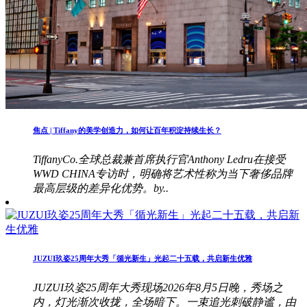
焦点 | Tiffany的美学创造力，如何让百年积淀持续生长？
TiffanyCo.全球总裁兼首席执行官Anthony Ledru在接受
WWD CHINA专访时，明确将艺术性称为当下奢侈品牌
最高层级的差异化优势。by..
JUZUI玖姿25周年大秀「循光新生」光起二十五载，共启新生优雅
JUZUI玖姿25周年大秀现场2026年8月5日晚，秀场之
内，灯光渐次收拢，全场暗下。一束追光刺破静谧，由