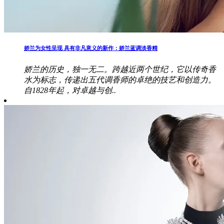
娇兰为女性呈现 具有非凡意义的新作：娇兰蓝调淡香精
娇兰的历史，独一无二。跨越近两个世纪，它以传奇香
水为标志，传递出五代调香师的卓绝的技艺和创造力。
自1828年起，对卓越与创..