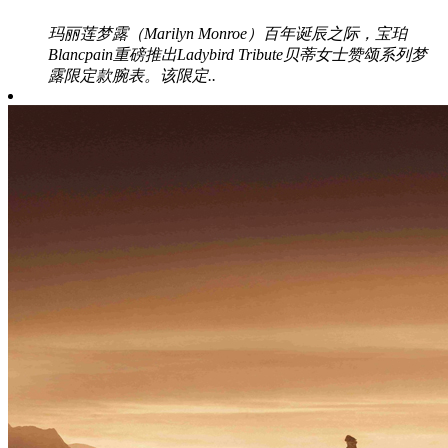
玛丽莲梦露（Marilyn Monroe）百年诞辰之际，宝珀
Blancpain重磅推出Ladybird Tribute贝蒂女士赞颂系列梦
露限定款腕表。该限定..