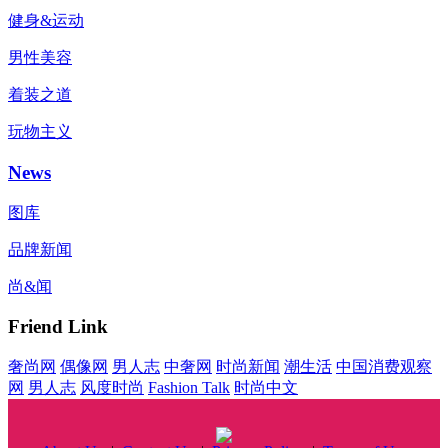
健身&运动
男性美容
着装之道
玩物主义
News
图库
品牌新闻
尚&闻
Friend Link
奢尚网
偶像网
男人志
中奢网
时尚新闻
潮生活
中国消费观察
网
男人志
风度时尚
Fashion Talk
时尚中文