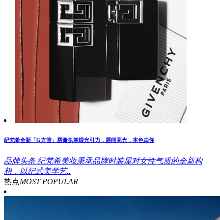
纪梵希全新「G方管」唇膏执掌缎光引力，唇间高光，本色由你
品牌头条
纪梵希美妆秉承品牌时装屋对女性气质的全新构
想，以纪式美学艺..
热点
MOST POPULAR