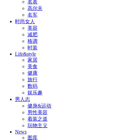
名表
高尔夫
名车
时尚女人
美容
减肥
格调
时装
Life&style
家居
美食
健康
旅行
数码
娱乐趣
男人志
健身&运动
男性美容
着装之道
玩物主义
News
图库