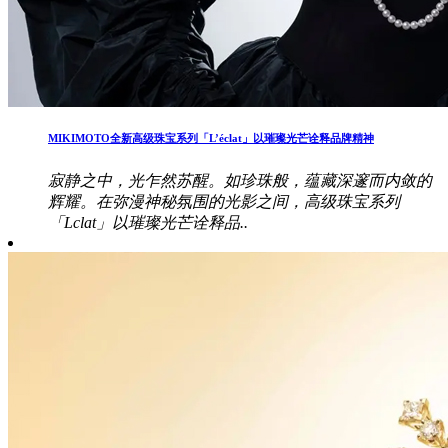
MIKIMOTO全新高级珠宝系列「L’éclat」以璀璨光芒诠释品牌精神
寂静之中，光乍然苏醒。如珍珠般，蕴藏深邃而内敛的
辉耀。在弥漫神秘氛围的光影之间，高级珠宝系列
「Lclat」以璀璨光芒诠释品..