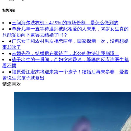
相关阅读
●
三问海尔洗衣机：42.9% 的市场份额，是怎么做到的
●
单身几年一直等待遇到彼此相爱的人未果，30岁女生真的
只能妥协向下兼容去结婚了吗？
●
广东女子和农村男友相恋两年，回家探亲一次，没料想婚
事却吹了
●
未婚先孕，结婚后在家待产，老公的做法让我崩溃！
●
孩子出生的一瞬间，产妇突然昏迷，婆婆的反应连医生都
看不惯
●
福原爱江宏杰将迎来第一个孩子！结婚后再未参赛，爱酱
曾说生完孩子就复出
猜您喜欢