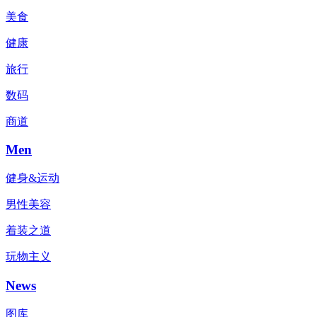
美食
健康
旅行
数码
商道
Men
健身&运动
男性美容
着装之道
玩物主义
News
图库