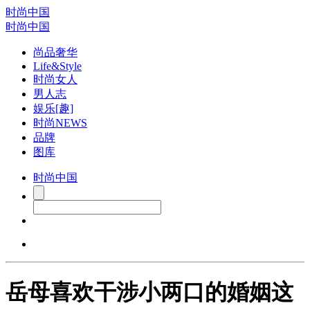
时尚中国
时尚中国
尚品奢华
Life&Style
时尚女人
男人志
娱乐[趣]
时尚NEWS
品牌
图库
时尚中国
岳母喜欢干涉小两口的婚姻这