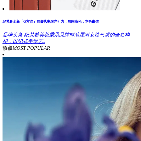
纪梵希全新「G方管」唇膏执掌缎光引力，唇间高光，本色由你
品牌头条
纪梵希美妆秉承品牌时装屋对女性气质的全新构
想，以纪式美学艺..
热点
MOST POPULAR