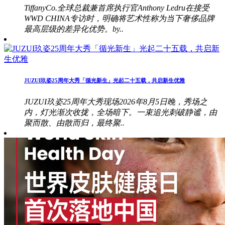
TiffanyCo.全球总裁兼首席执行官Anthony Ledru在接受
WWD CHINA专访时，明确将艺术性称为当下奢侈品牌
最高层级的差异化优势。by..
JUZUI玖姿25周年大秀「循光新生」光起二十五载，共启新生优雅
JUZUI玖姿25周年大秀现场2026年8月5日晚，秀场之
内，灯光渐次收拢，全场暗下。一束追光刺破静谧，由
聚而散、由散而归，最终聚..