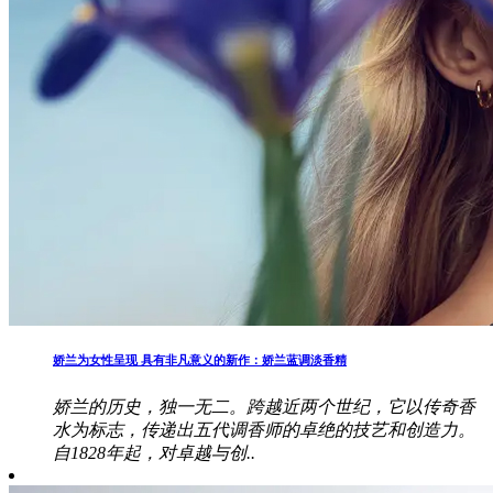
娇兰为女性呈现 具有非凡意义的新作：娇兰蓝调淡香精
娇兰的历史，独一无二。跨越近两个世纪，它以传奇香
水为标志，传递出五代调香师的卓绝的技艺和创造力。
自1828年起，对卓越与创..