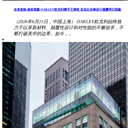
未来造物 超前觉醒 OAKLEY欧克利携手王楚钦 旨在以先锋设计颠覆明日想象
（2026年6月21日，中国上海） OAKLEY欧克利始终致
力于以革新材料、颠覆性设计和对性能的不懈追求，不
断打破美学的边界。如今，..