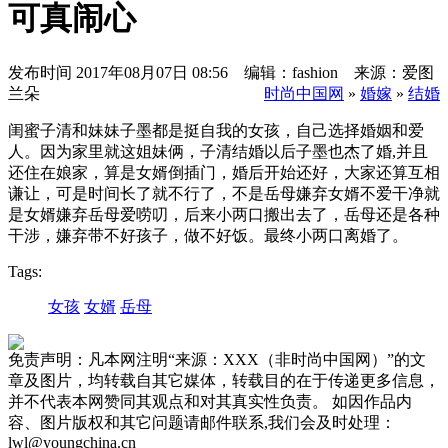
可真闹心
发布时间
2017年08月07日 08:56 编辑：fashion 来源：爱图
兰朵
时尚中国网
»
婚嫁
»
结婚
闺蜜子清和妹妹子墨都是挺自我的女孩，自己选择婚姻和爱
人。因为家里就这姐妹俩，子清结婚以后子墨也杰了婚,并且
还住在娘家，算是女婿倒插门，婚后开始还好，大家还算互相
谦让，可是时间长了就不行了，不是岳母嫌弃女婿不爱干净就
是女婿嫌弃岳母爱唠叨，后来小两口搬出去了，岳母还是各种
干涉，嫌弃带不好孩子，做不好饭。最终小两口离婚了。
Tags:
女孩
女婿
岳母
免责声明：凡本网注明“来源：XXX（非时尚中国网）”的文
章及图片，均转载自其它媒体，转载目的在于传递更多信息，
并不代表本网赞同其观点和对其真实性负责。 如因作品内
容、图片版权和其它问题请邮件联系,我们会及时处理：
lwl@youngchina.cn