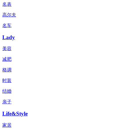
名表
高尔夫
名车
Lady
美容
减肥
格调
时装
结婚
亲子
Life&Style
家居