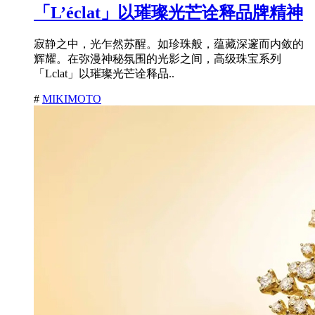
「L’éclat」以璀璨光芒诠释品牌精神
寂静之中，光乍然苏醒。如珍珠般，蕴藏深邃而内敛的
辉耀。在弥漫神秘氛围的光影之间，高级珠宝系列
「Lclat」以璀璨光芒诠释品..
#
MIKIMOTO