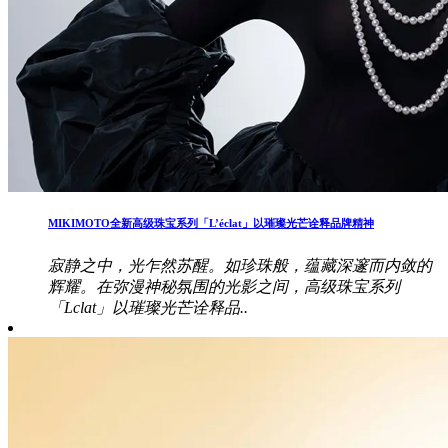
MIKIMOTO全新高级珠宝系列「L’éclat」以璀璨光芒诠释品牌精神
寂静之中，光乍然苏醒。如珍珠般，蕴藏深邃而内敛的
辉耀。在弥漫神秘氛围的光影之间，高级珠宝系列
「Lclat」以璀璨光芒诠释品..