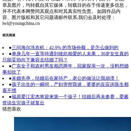
章及图片，均转载自其它媒体，转载目的在于传递更多信息，
并不代表本网赞同其观点和对其真实性负责。 如因作品内
容、图片版权和其它问题请邮件联系,我们会及时处理：
lwl@youngchina.cn
相关阅读
●
三问海尔洗衣机：42.9% 的市场份额，是怎么做到的
●
单身几年一直等待遇到彼此相爱的人未果，30岁女生真的
只能妥协向下兼容去结婚了吗？
●
广东女子和农村男友相恋两年，回家探亲一次，没料想婚
事却吹了
●
未婚先孕，结婚后在家待产，老公的做法让我崩溃！
●
孩子出生的一瞬间，产妇突然昏迷，婆婆的反应连医生都
看不惯
●
福原爱江宏杰将迎来第一个孩子！结婚后再未参赛，爱酱
曾说生完孩子就复出
猜您喜欢