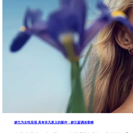
娇兰为女性呈现 具有非凡意义的新作：娇兰蓝调淡香精