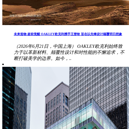
未来造物 超前觉醒 OAKLEY欧克利携手王楚钦 旨在以先锋设计颠覆明日想象
（2026年6月21日，中国上海） OAKLEY欧克利始终致
力于以革新材料、颠覆性设计和对性能的不懈追求，不
断打破美学的边界。如今，..