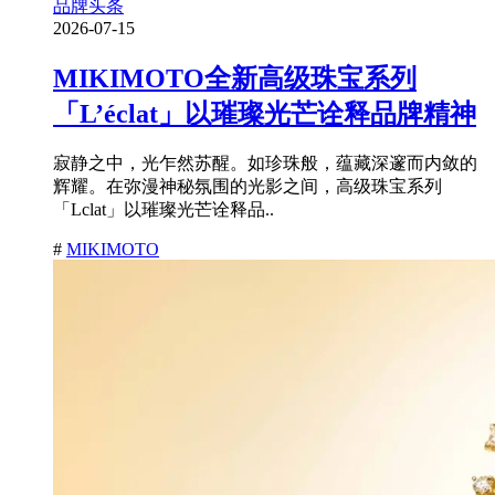
品牌头条
2026-07-15
MIKIMOTO全新高级珠宝系列
「L’éclat」以璀璨光芒诠释品牌精神
寂静之中，光乍然苏醒。如珍珠般，蕴藏深邃而内敛的
辉耀。在弥漫神秘氛围的光影之间，高级珠宝系列
「Lclat」以璀璨光芒诠释品..
#
MIKIMOTO