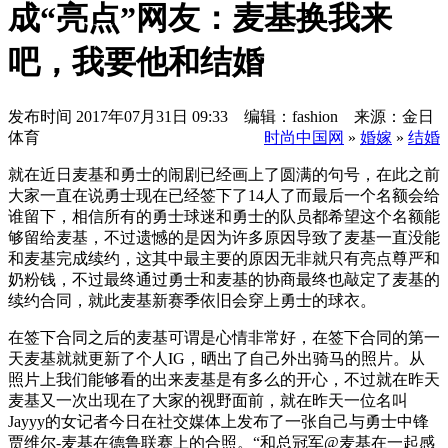
成“亮点”网友：麦基换我来
吧，我要他和结婚
发布时间
2017年07月31日 09:33 编辑：fashion 来源：金日
体育
时尚中国网
»
婚嫁
»
结婚
就在近日麦基和勇士的闹剧已经画上了圆满的句号，在此之前
大家一直在说勇士现在已经签下了14人了而最后一个名额会给
谁留下，相信所有的勇士球迷和勇士的队员都希望这个名额能
够留给麦基，不过遗憾的是因为许多原因导致了麦基一直没能
和麦基完成续约，这其中最主要的原因无非就只有亮点尊严和
奶粉钱，不过最终通过勇士和麦基的协商最终也敲定了麦基的
续约合同，就此麦基新赛季依旧会穿上勇士的球衣。
在签下合同之后的麦基可谓是心情非常好，在签下合同的第一
天麦基就就更新了个人IG，晒出了自己外出骑马的照片。从
照片上我们能够看的出来麦基是有多么的开心，不过就在昨天
麦基又一次出现在了大家的视野面前，就在昨天一位名叫
Jayyy的女记者今日在社交媒体上发布了一张自己与勇士中锋
贾维尔-麦基在德鲁联赛上的合照。“和总冠军@麦基在一起感