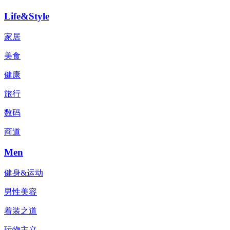
Life&Style
家居
美食
健康
旅行
数码
商道
Men
健身&运动
男性美容
着装之道
玩物主义