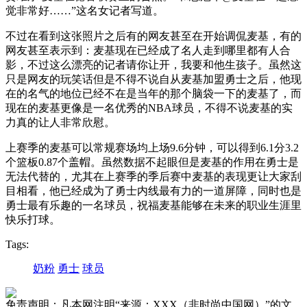
觉非常好……”这名女记者写道。
不过在看到这张照片之后有的网友甚至在开始调侃麦基，有的
网友甚至表示到：麦基现在已经成了名人走到哪里都有人合
影，不过这么漂亮的记者请你让开，我要和他生孩子。虽然这
只是网友的玩笑话但是不得不说自从麦基加盟勇士之后，他现
在的名气的地位已经不在是当年的那个脑袋一下的麦基了，而
现在的麦基更像是一名优秀的NBA球员，不得不说麦基的实
力真的让人非常欣慰。
上赛季的麦基可以常规赛场均上场9.6分钟，可以得到6.1分3.2
个篮板0.87个盖帽。虽然数据不起眼但是麦基的作用在勇士是
无法代替的，尤其在上赛季的季后赛中麦基的表现更让大家刮
目相看，他已经成为了勇士内线最有力的一道屏障，同时也是
勇士最有乐趣的一名球员，祝福麦基能够在未来的职业生涯里
快乐打球。
Tags:
奶粉
勇士
球员
免责声明：凡本网注明“来源：XXX（非时尚中国网）”的文