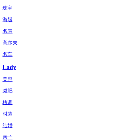
珠宝
游艇
名表
高尔夫
名车
Lady
美容
减肥
格调
时装
结婚
亲子