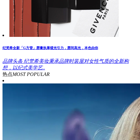
纪梵希全新「G方管」唇膏执掌缎光引力，唇间高光，本色由你
品牌头条
纪梵希美妆秉承品牌时装屋对女性气质的全新构
想，以纪式美学艺..
热点
MOST POPULAR