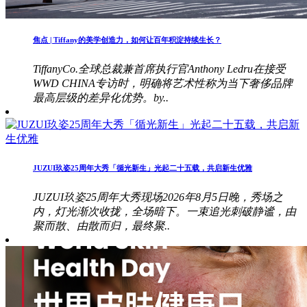
焦点 | Tiffany的美学创造力，如何让百年积淀持续生长？
TiffanyCo.全球总裁兼首席执行官Anthony Ledru在接受
WWD CHINA专访时，明确将艺术性称为当下奢侈品牌
最高层级的差异化优势。by..
JUZUI玖姿25周年大秀「循光新生」光起二十五载，共启新生优雅
JUZUI玖姿25周年大秀现场2026年8月5日晚，秀场之
内，灯光渐次收拢，全场暗下。一束追光刺破静谧，由
聚而散、由散而归，最终聚..