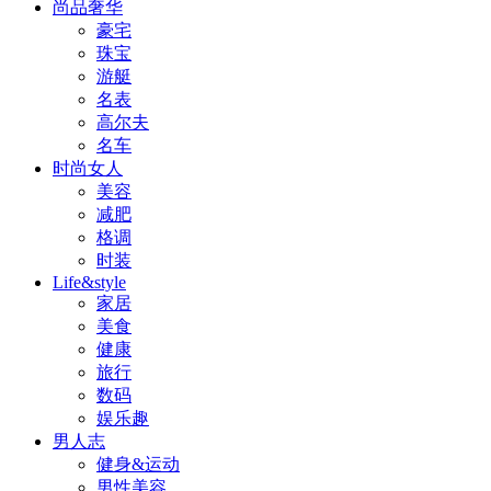
尚品奢华
豪宅
珠宝
游艇
名表
高尔夫
名车
时尚女人
美容
减肥
格调
时装
Life&style
家居
美食
健康
旅行
数码
娱乐趣
男人志
健身&运动
男性美容