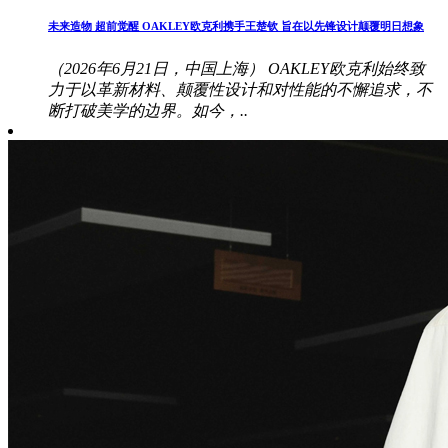
未来造物 超前觉醒 OAKLEY欧克利携手王楚钦 旨在以先锋设计颠覆明日想象
（2026年6月21日，中国上海） OAKLEY欧克利始终致
力于以革新材料、颠覆性设计和对性能的不懈追求，不
断打破美学的边界。如今，..