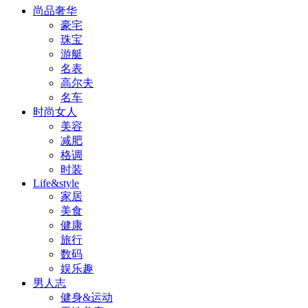
尚品奢华
豪宅
珠宝
游艇
名表
高尔夫
名车
时尚女人
美容
减肥
格调
时装
Life&style
家居
美食
健康
旅行
数码
娱乐趣
男人志
健身&运动