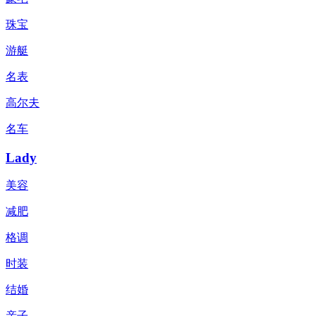
珠宝
游艇
名表
高尔夫
名车
Lady
美容
减肥
格调
时装
结婚
亲子