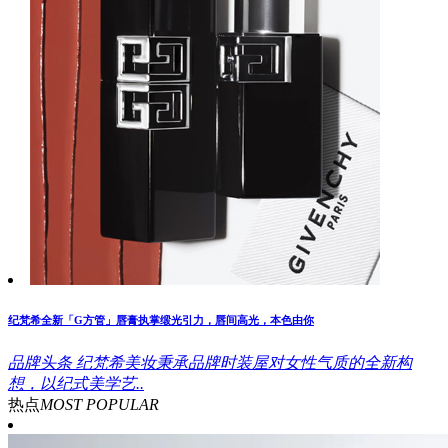
纪梵希全新「G方管」唇膏执掌缎光引力，唇间高光，本色由你
品牌头条
纪梵希美妆秉承品牌时装屋对女性气质的全新构
想，以纪式美学艺..
热点
MOST POPULAR