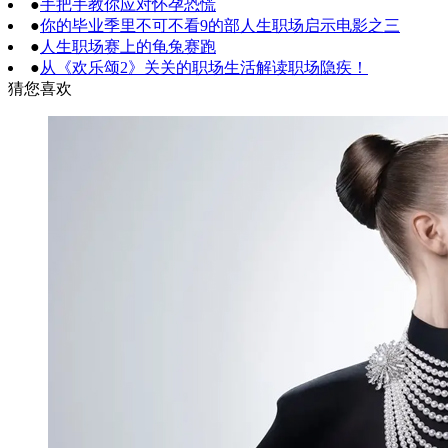
●
手把手教你应对怀孕恐慌
●
你的毕业季里不可不看9的部人生职场启示电影之三
●
人生职场赛上的龟兔赛跑
●
从《欢乐颂2》关关的职场生活解读职场隐疾！
猜您喜欢