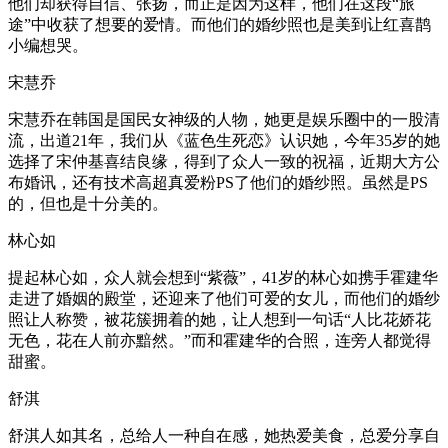
他们却获得自信、张扬，而正是因为这样，他们在这段“旅
途”中收获了想要的爱情。而他们的婚纱照也是美到让红喜鹊
小编想哭。
宋慧乔
宋慧乔在韩国是国民女神级的人物，她更是娱乐圈中的一股清
流，出道21年，我们从《蓝色生死恋》认识她，今年35岁的她
选择了宋仲基喜结良缘，得到了众人一致的祝福，近期大方公
布婚讯，还有技术高超真爱粉PS了他们的婚纱照。虽然是PS
的，但也是十分美的。
林心如
提起林心如，众人就会想到“紫薇”，41岁的林心如携手霍建华
走进了婚姻的殿堂，还迎来了他们可爱的女儿，而他们的婚纱
照让人称赞，被花簇拥着的她，让人想到一句话“人比花娇花
无色，花在人前亦黯然。”而和霍建华的合照，连旁人都觉得
甜蜜。
舒淇
舒淇人如其名，总给人一种自在感，她热爱美食，总爱分享自