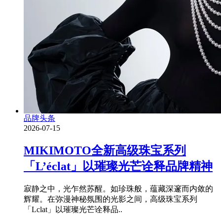
品牌头条
2026-07-15
MIKIMOTO全新高级珠宝系列
「L’éclat」以璀璨光芒诠释品牌精神
寂静之中，光乍然苏醒。如珍珠般，蕴藏深邃而内敛的
辉耀。在弥漫神秘氛围的光影之间，高级珠宝系列
「Lclat」以璀璨光芒诠释品..