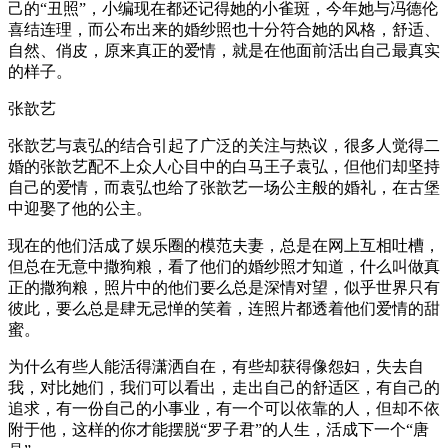
己的“丑照”，小编现在都还记得她的小雀斑，今年她与冯德伦
喜结连理，而公布出来的婚纱照也十分符合她的风格，舒适、
自然、俏皮，原来真正的爱情，就是在他面前活出自己最真实
的样子。
张歆艺
张歆艺与袁弘的结合引起了广泛的关注与热议，很多人觉得二
婚的张歆艺配不上众人心目中的白马王子袁弘，但他们却坚持
自己的爱情，而袁弘也给了张歆艺一场公主般的婚礼，在古堡
中迎娶了他的公主。
现在的他们活成了娱乐圈的模范夫妻，总是在网上互相吐槽，
但总在无意中撒狗粮，看了他们的婚纱照才知道，什么叫做真
正的撒狗粮，照片中的他们要么总是深情对望，似乎世界只有
彼此，要么总是肆无忌惮的笑着，连照片都透着他们爱情的甜
蜜。
为什么有些人能活得潇洒自在，有些却获得像怨妇，失去自
我，对比她们，我们可以看出，走出自己的舒适区，有自己的
追求，有一份自己的小事业，有一个可以依靠的人，但却不依
附于他，这样的你才能摆脱“罗子君”的人生，活成下一个“唐