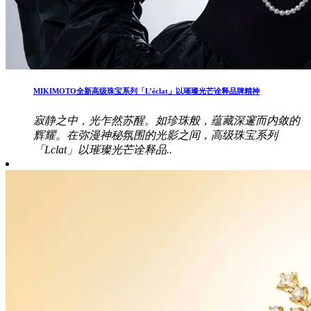
MIKIMOTO全新高级珠宝系列「L’éclat」以璀璨光芒诠释品牌精神
寂静之中，光乍然苏醒。如珍珠般，蕴藏深邃而内敛的
辉耀。在弥漫神秘氛围的光影之间，高级珠宝系列
「Lclat」以璀璨光芒诠释品..