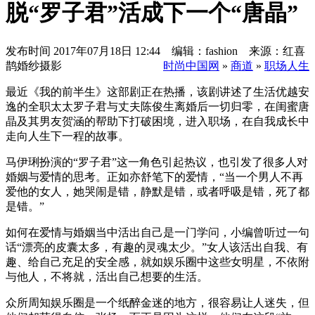
脱“罗子君”活成下一个“唐晶”
发布时间
2017年07月18日 12:44 编辑：fashion 来源：红喜
鹊婚纱摄影
时尚中国网
»
商道
»
职场人生
最近《我的前半生》这部剧正在热播，该剧讲述了生活优越安
逸的全职太太罗子君与丈夫陈俊生离婚后一切归零，在闺蜜唐
晶及其男友贺涵的帮助下打破困境，进入职场，在自我成长中
走向人生下一程的故事。
马伊琍扮演的“罗子君”这一角色引起热议，也引发了很多人对
婚姻与爱情的思考。正如亦舒笔下的爱情，“当一个男人不再
爱他的女人，她哭闹是错，静默是错，或者呼吸是错，死了都
是错。”
如何在爱情与婚姻当中活出自己是一门学问，小编曾听过一句
话“漂亮的皮囊太多，有趣的灵魂太少。”女人该活出自我、有
趣、给自己充足的安全感，就如娱乐圈中这些女明星，不依附
与他人，不将就，活出自己想要的生活。
众所周知娱乐圈是一个纸醉金迷的地方，很容易让人迷失，但