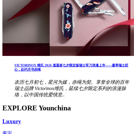
VICTORINOX 维氏 2026 逍遥派七夕限定版瑞士军刀浪漫上市——凝萃瑞士匠
心，赴约月书赤绳
农历七月初七，星河为媒，赤绳为契。享誉全球的百年
瑞士品牌 Victorinox维氏，延续七夕限定系列的浪漫脉
络，以中国传统爱情意..
EXPLORE Younchina
Luxury
豪宅