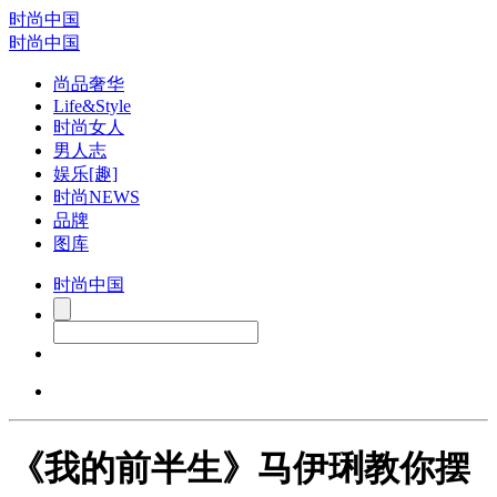
时尚中国
时尚中国
尚品奢华
Life&Style
时尚女人
男人志
娱乐[趣]
时尚NEWS
品牌
图库
时尚中国
《我的前半生》马伊琍教你摆