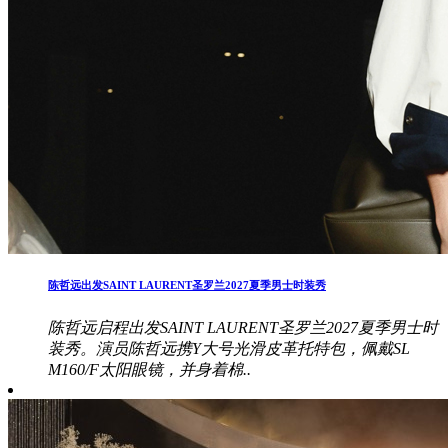
陈哲远出发SAINT LAURENT圣罗兰2027夏季男士时装秀
陈哲远启程出发SAINT LAURENT圣罗兰2027夏季男士时
装秀。演员陈哲远携Y大号光滑皮革托特包，佩戴SL
M160/F太阳眼镜，并身着棉..