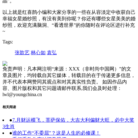
晶”。
以上就是红喜鹊小编和大家分享的一些在从容淡定中收获自己
幸福女星婚纱照，有没有美到你呢？你还有哪些女星美美的婚
纱照，欢迎充满脑洞、“看透世界”的你随时在评论区进行补充
~
Tags:
张歆艺
林心如
袁弘
免责声明：凡本网注明“来源：XXX（非时尚中国网）”的文
章及图片，均转载自其它媒体，转载目的在于传递更多信息，
并不代表本网赞同其观点和对其真实性负责。 如因作品内
容、图片版权和其它问题请邮件联系,我们会及时处理：
lwl@youngchina.cn
相关阅读
●
7.月财运横飞，菩萨保佑，大吉大利偏财大旺，必中大奖
3生肖
●
谁的工作“不委屈”？这是人生的必修课！