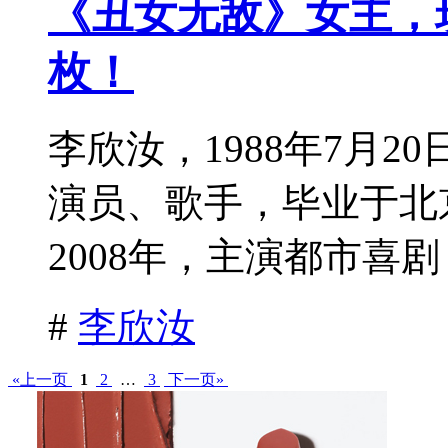
《丑女无敌》女主，
枚！
李欣汝，1988年7月
演员、歌手，毕业于北
2008年，主演都市喜剧《
#
李欣汝
«上一页
1
2
…
3
下一页»