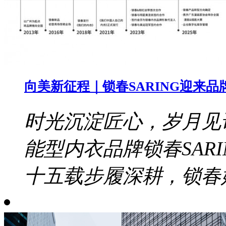
向美新征程｜锁春SARING迎来品
时光沉淀匠心，岁月见证
能型内衣品牌锁春SAR
十五载步履深耕，锁春始