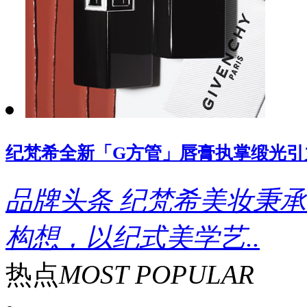
纪梵希全新「G方管」唇膏执掌缎光引
品牌头条
纪梵希美妆秉承
构想，以纪式美学艺..
热点
MOST POPULAR