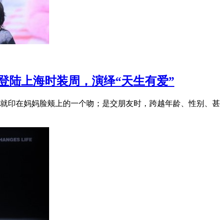
场登陆上海时装周，演绎“天生有爱”
就印在妈妈脸颊上的一个吻；是交朋友时，跨越年龄、性别、甚至