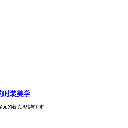
续的时装美学
在多元的着装风格与都市..