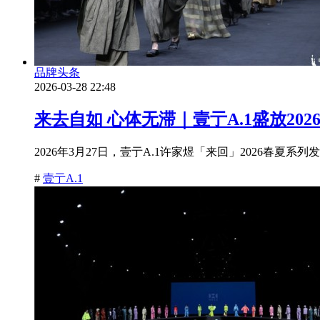
品牌头条
2026-03-28 22:48
来去自如 心体无滞｜壹亍A.1盛放20
2026年3月27日，壹亍A.1许家煜「来回」2026春夏
#
壹亍A.1