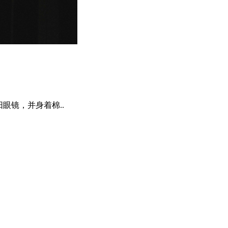
阳眼镜，并身着棉..