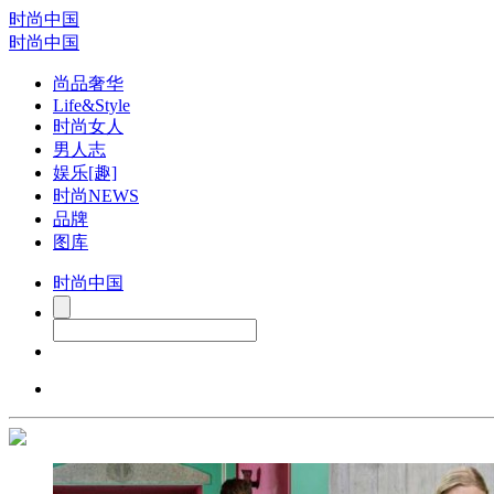
时尚中国
时尚中国
尚品奢华
Life&Style
时尚女人
男人志
娱乐[趣]
时尚NEWS
品牌
图库
时尚中国