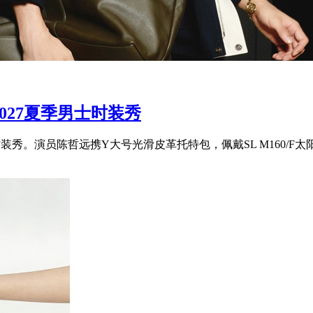
2027夏季男士时装秀
士时装秀。演员陈哲远携Y大号光滑皮革托特包，佩戴SL M160/F太