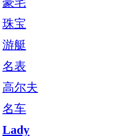
豪宅
珠宝
游艇
名表
高尔夫
名车
Lady