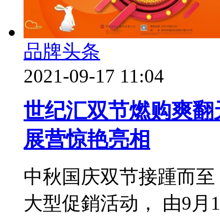
品牌头条
2021-09-17 11:04
世纪汇双节燃购爽翻天
展营惊艳亮相
中秋国庆双节接踵而至
大型促銷活动， 由9月