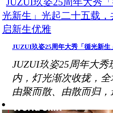
JUZUI玖姿25周年大秀「循光
JUZUI玖姿25周年大秀
内，灯光渐次收拢，全
由聚而散、由散而归，最