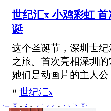
世纪汇x 小鸡彩虹 
诞
这个圣诞节，深圳世纪
之旅。首次亮相深圳的
她们是动画片的主人公，
#
世纪汇x
«上一页
1
2
…
3
4
5
6
…
7
8
下一页»