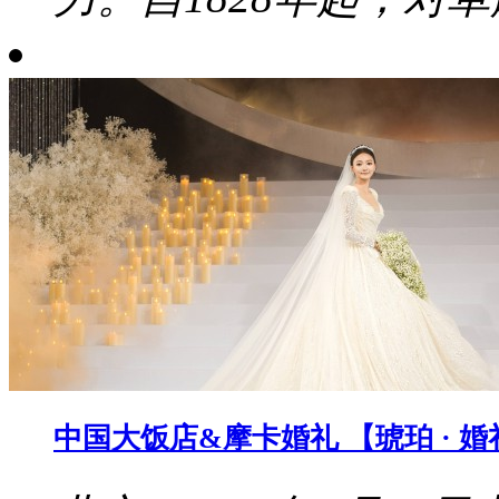
中国大饭店&摩卡婚礼 【琥珀 · 