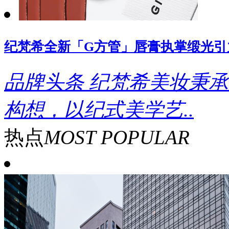
纪梵希全新「G方管」唇膏执掌缎光引
品牌头条
纪梵希美妆秉承
构想，以纪式美学艺..
热点
MOST POPULAR