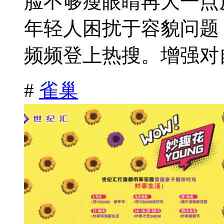
脸不够瘦眼睛再大一点
年轻人困扰于容貌问题
频频登上热搜。增强对自
#
雀巢