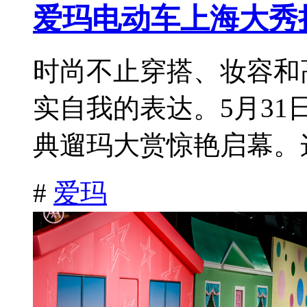
爱玛电动车上海大秀
时尚不止穿搭、妆容和
实自我的表达。5月3
典遛玛大赏惊艳启幕。这
#
爱玛