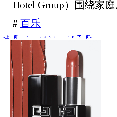
Hotel Group）围绕家
#
百乐
«上一页
1
2
…
3
4
5
6
…
7
8
下一页»