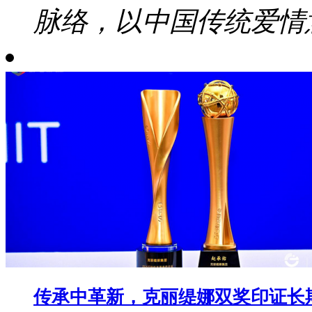
脉络，以中国传统爱情意
传承中革新，克丽缇娜双奖印证长