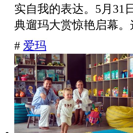
实自我的表达。5月3
典遛玛大赏惊艳启幕。这
#
爱玛