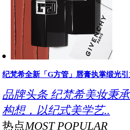
纪梵希全新「G方管」唇膏执掌缎光引
品牌头条
纪梵希美妆秉承
构想，以纪式美学艺..
热点
MOST POPULAR