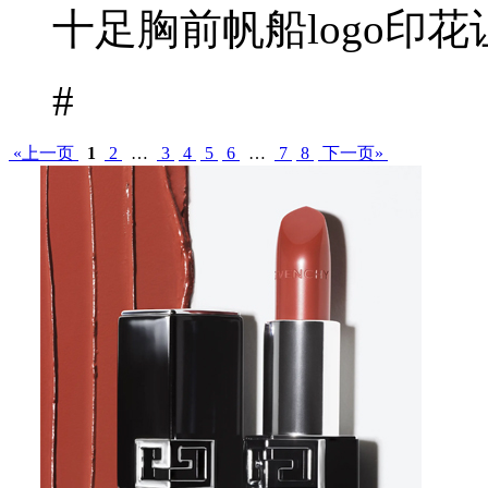
十足胸前帆船logo印花让
#
«上一页
1
2
…
3
4
5
6
…
7
8
下一页»