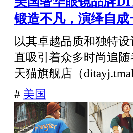
美国奢华眼镜品牌DI
锻造不凡，演绎自成
以其卓越品质和独特设计
直吸引着众多时尚追随者
天猫旗舰店（ditayj.tmall.
#
美国