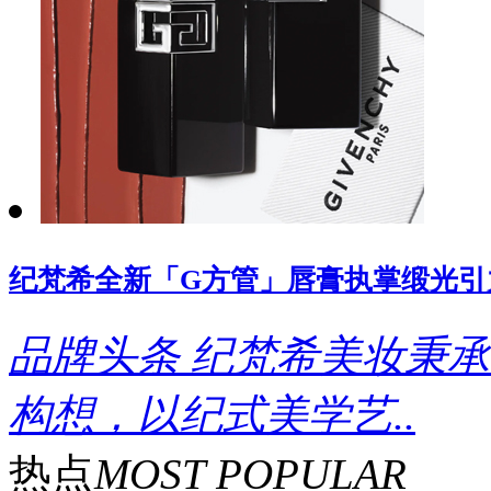
纪梵希全新「G方管」唇膏执掌缎光引
品牌头条
纪梵希美妆秉承
构想，以纪式美学艺..
热点
MOST POPULAR