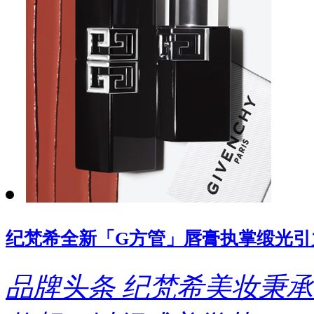
纪梵希全新「G方管」唇膏执掌缎光引
品牌头条
纪梵希美妆秉承