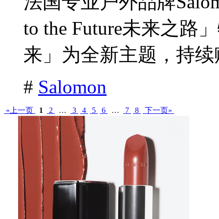
法国专业户外品牌Salom
to the Future
来」为全新主题，持续赋
#
Salomon
«上一页
1
2
…
3
4
5
6
…
7
8
下一页»