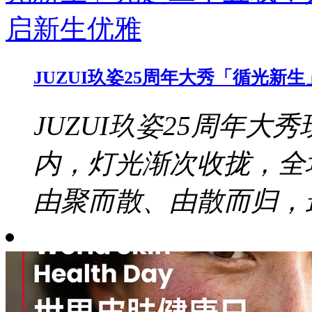
JUZUI玖姿25周年大秀「循光
JUZUI玖姿25周年大秀
内，灯光渐次收拢，全
由聚而散、由散而归，最