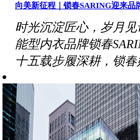
向美新征程｜锁春SARING迎来品
时光沉淀匠心，岁月见证
能型内衣品牌锁春SAR
十五载步履深耕，锁春始